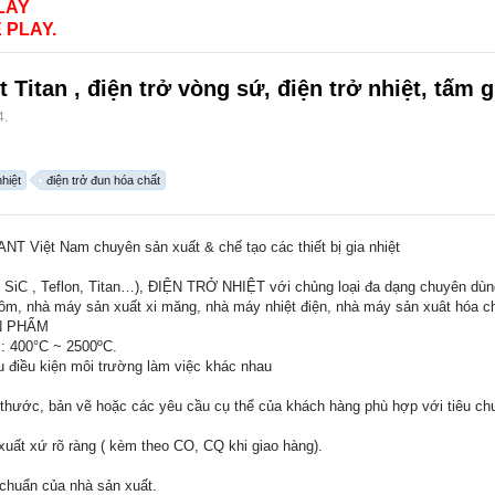
LAY
 PLAY.
 Titan , điện trở vòng sứ, điện trở nhiệt, tấm g
4
.
nhiệt
điện trở đun hóa chất
ANT Việt Nam chuyên sản xuất & chế tạo các thiết bị gia nhiệt
SiC , Teflon, Titan…), ĐIỆN TRỞ NHIỆT với chủng loại đa dạng chuyên dùn
ôm, nhà máy sản xuất xi măng, nhà máy nhiệt điện, nhà máy sản xuât hóa 
N PHẨM
t : 400°C ~ 2500ºC.
 điều kiện môi trường làm việc khác nhau
hước, bản vẽ hoặc các yêu cầu cụ thể của khách hàng phù hợp với tiêu chuẩ
uất xứ rõ ràng ( kèm theo CO, CQ khi giao hàng).
chuẩn của nhà sản xuất.