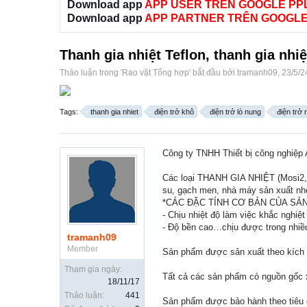
Download app
APP USER TRÊN GOOGLE PP
Download app
APP PARTNER TRÊN GOOGLE
Thanh gia nhiệt Teflon, thanh gia nhiệt
Thảo luận trong '
Rao vặt Tổng hợp
' bắt đầu bởi
tramanh09
,
23/5/2
Tags:
thanh gia nhiet
điện trở khô
điện trở lò nung
điện trở 
Công ty TNHH Thiết bị công nghiệp 
Các loại THANH GIA NHIỆT (Mosi2, 
su, gạch men, nhà máy sản xuất nh
*CÁC ĐẶC TÍNH CƠ BẢN CỦA SẢ
- Chịu nhiệt độ làm việc khắc nghiệ
- Độ bền cao…chịu được trong nhiều
tramanh09
Member
Sản phẩm được sản xuất theo kích t
Tham gia ngày:
Tất cả các sản phẩm có nguồn gốc x
18/11/17
Thảo luận:
441
Sản phẩm được bảo hành theo tiêu 