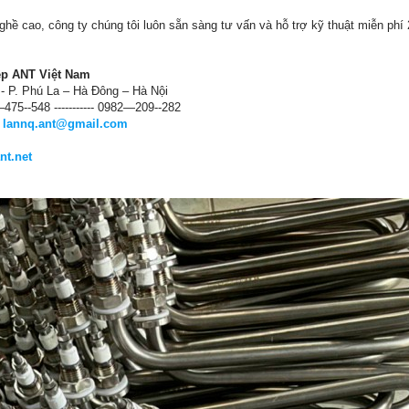
nghề cao, công ty chúng tôi luôn sẵn sàng tư vấn và hỗ trợ kỹ thuật miễn ph
ệp ANT Việt Nam
- P. Phú La – Hà Đông – Hà Nội
—475--548 ----------- 0982—209--282
;
lannq.ant@gmail.com
nt.net