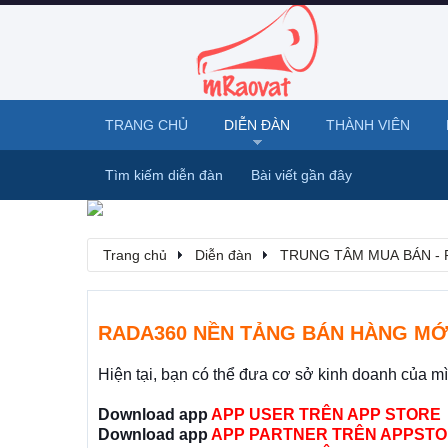
TRANG CHỦ
DIỄN ĐÀN
THÀNH VIÊN
Tìm kiếm diễn đàn
Bài viết gần đây
Trang chủ
Diễn đàn
TRUNG TÂM MUA BÁN - 
RADA360 NỀN TẢNG BÁN HÀNG MỚ
Hiện tại, bạn có thể đưa cơ sở kinh doanh của m
Download app
APP USER TRÊN APP STORE
Download app
APP PARTNER TRÊN APPSTO