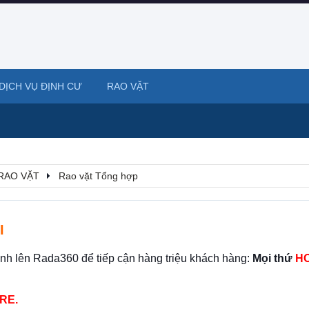
DỊCH VỤ ĐỊNH CƯ
RAO VẶT
RAO VẶT
Rao vặt Tổng hợp
I
ình lên Rada360 để tiếp cận hàng triệu khách hàng:
Mọi thứ
HO
RE.