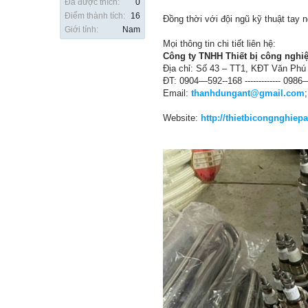
Đã được thích:
0
Điểm thành tích:
16
Đồng thời với đội ngũ kỹ thuật tay 
Giới tính:
Nam
Mọi thông tin chi tiết liên hệ:
Công ty TNHH Thiết bị công nghi
Địa chỉ: Số 43 – TT1, KĐT Văn Phú 
ĐT: 0904—592--168 ------------- 0986
Email:
thanhdungant@gmail.com
Website:
http://thietbicongnghiepa