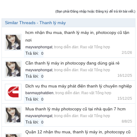
(Bạn phải Đăng nhập hoặc Đăng ký để trả lời bài viết.)
Similar Threads - Thanh lý máy
hcm nhận thu mua, thanh lý máy in, photocopy cũ tận
nơi
mayvanphongat
, trong diễn đàn:
Rao vặt Tổng hợp
2/1/26
Trả lời:
0
Cần thanh lý máy in photocopy đang dùng giá rẻ
mayvanphongat
, trong diễn đàn:
Rao vặt Tổng hợp
16/12/25
Trả lời:
0
Dịch vụ thu mua máy phát điện thanh lý chuyên nghiệp
banmayphatdien
, trong diễn đàn:
Rao vặt Tổng hợp
15/12/25
Trả lời:
0
Mua thanh lý máy photocopy cũ tại nhà quận 7 hcm
mayvanphongat
, trong diễn đàn:
Rao vặt Tổng hợp
8/8/25
Trả lời:
0
Quận 12 nhận thu mua, thanh lý máy in, photocopy cũ