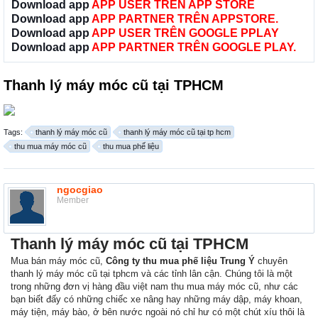
Download app
APP USER TRÊN APP STORE
Download app
APP PARTNER TRÊN APPSTORE.
Download app
APP USER TRÊN GOOGLE PPLAY
Download app
APP PARTNER TRÊN GOOGLE PLAY.
Thanh lý máy móc cũ tại TPHCM
Tags:
thanh lý máy móc cũ
thanh lý máy móc cũ tại tp hcm
thu mua máy móc cũ
thu mua phế liệu
ngocgiao
Member
Thanh lý máy móc cũ tại TPHCM
Mua bán máy móc cũ,
Công ty thu mua phế liệu Trung Ý
chuyên
thanh lý máy móc cũ tại tphcm và các tỉnh lân cận. Chúng tôi là một
trong những đơn vị hàng đầu việt nam thu mua máy móc cũ, như các
bạn biết đấy có những chiếc xe nâng hay những máy dập, máy khoan,
máy tiện, máy bào, ở bên nước ngoài nó chỉ hư có một chút xíu thôi là