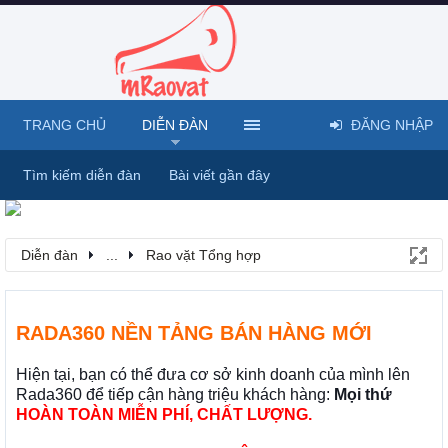
TRANG CHỦ
DIỄN ĐÀN
ĐĂNG NHẬP
Tìm kiếm diễn đàn
Bài viết gần đây
Diễn đàn
...
Rao vặt Tổng hợp
RADA360 NỀN TẢNG BÁN HÀNG MỚI
Hiện tại, bạn có thể đưa cơ sở kinh doanh của mình lên
Rada360 để tiếp cận hàng triệu khách hàng:
Mọi thứ
HOÀN TOÀN MIỄN PHÍ, CHẤT LƯỢNG.