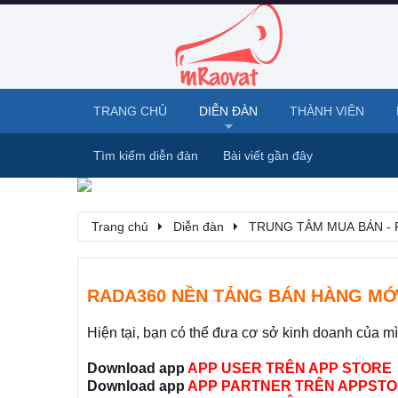
TRANG CHỦ
DIỄN ĐÀN
THÀNH VIÊN
Tìm kiếm diễn đàn
Bài viết gần đây
Trang chủ
Diễn đàn
TRUNG TÂM MUA BÁN - 
RADA360 NỀN TẢNG BÁN HÀNG MỚ
Hiện tại, bạn có thể đưa cơ sở kinh doanh của m
Download app
APP USER TRÊN APP STORE
Download app
APP PARTNER TRÊN APPSTO