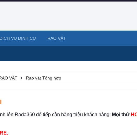
DỊCH VỤ ĐỊNH CƯ
RAO VẶT
RAO VẶT
Rao vặt Tổng hợp
I
ình lên Rada360 để tiếp cận hàng triệu khách hàng:
Mọi thứ
HO
RE.