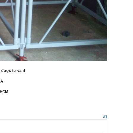
ể được tư vấn!
IA
p.HCM
#1