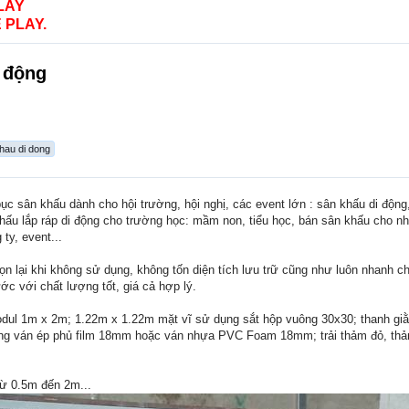
LAY
 PLAY.
 động
hau di dong
c sân khấu dành cho hội trường, hội nghị, các event lớn : sân khấu di động,
 khấu lắp ráp di động cho trường học: mầm non, tiểu học, bán sân khấu cho nh
 ty, event...
gọn lại khi không sử dụng, không tốn diện tích lưu trữ cũng như luôn nhanh 
c với chất lượng tốt, giá cả hợp lý.
odul 1m x 2m; 1.22m x 1.22m mặt vĩ sử dụng sắt hộp vuông 30x30; thanh giằ
dụng ván ép phủ film 18mm hoặc ván nhựa PVC Foam 18mm; trải thảm đỏ, t
 từ 0.5m đến 2m...