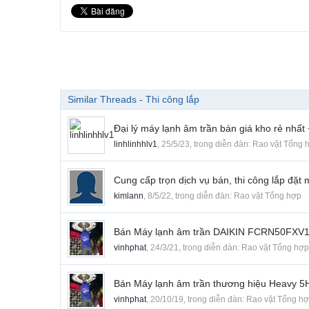
Similar Threads - Thi công lắp
Đại lý máy lạnh âm trần bán giá kho rẻ nhất
linhlinhhlv1
,
25/5/23
, trong diễn đàn:
Rao vặt Tổng 
Cung cấp trọn dịch vụ bán, thi công lắp đă
kimlann
,
8/5/22
, trong diễn đàn:
Rao vặt Tổng hợp
Bán Máy lạnh âm trần DAIKIN FCRN50FXV1V/
vinhphat
,
24/3/21
, trong diễn đàn:
Rao vặt Tổng hợp
Bán Máy lạnh âm trần thương hiệu Heavy 5HP 
vinhphat
,
20/10/19
, trong diễn đàn:
Rao vặt Tổng h