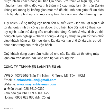
được nhiều khách hàng ưu tiên lựa chọn. Với thiết kế hiện đại, khả
năng làm lạnh đồng đều và tính thẩm mỹ cao, máy lạnh âm trần Daikin
không chỉ mang lại không gian mát mẻ dễ chịu mà còn giúp tối ưu diện
tích lắp đặt, phù hợp cho mọi công trình từ dân dụng đến thương mại.
Tuy nhiên, để hệ thống vận hành bền bỉ, tiết kiệm điện và đạt hiệu suất
tối đa, quá trình thi công cần được thực hiện bởi đội ngũ kỹ thuật có
tay nghề, tuân thủ đúng tiêu chuẩn của hãng. Chính vì vậy, dịch vụ thi
công chuyên nghiệp – nhanh chóng – đúng kỹ thuật là yếu tố then chốt
giúp khách hàng an tâm sử dụng lâu dài và hạn chế tối đa các sự cố
phát sinh trong quá trình vận hành.
Quý khách đang quan tâm hoặc có nhu cầu lắp đặt và thi công máy
lạnh âm trần daikin, vui lòng liên hệ với chúng tôi:
CÔNG TY TNHH ĐIỆN LẠNH TRIỀU AN
VPGD: 403/38/55 Trần Thị Năm - P. Trung Mỹ Tây - HCM
Email:
dienlanhtrieuan@gmail.com
Website:
www.maylanhtrieuan.com
☎️ Điện thoại: 028.3610.0330
Zalo báo giá PKD: 0909.090.622
Hotline: 0909 629 980 (Mr. Công)