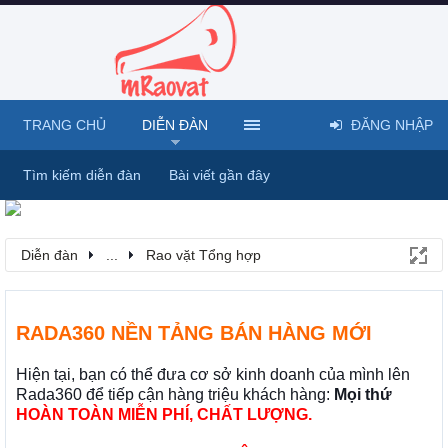
TRANG CHỦ
DIỄN ĐÀN
ĐĂNG NHẬP
Tìm kiếm diễn đàn
Bài viết gần đây
Diễn đàn
...
Rao vặt Tổng hợp
RADA360 NỀN TẢNG BÁN HÀNG MỚI
Hiện tại, bạn có thể đưa cơ sở kinh doanh của mình lên
Rada360 để tiếp cận hàng triệu khách hàng:
Mọi thứ
HOÀN TOÀN MIỄN PHÍ, CHẤT LƯỢNG.