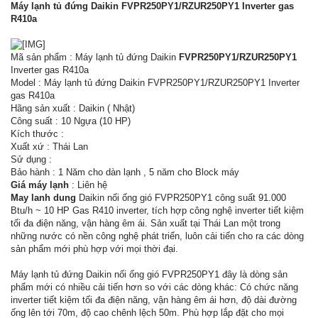
Máy lạnh tủ đứng Daikin FVPR250PY1/RZUR250PY1 Inverter gas
R410a
Mã sản phẩm : Máy lạnh tủ đứng Daikin
FVPR250PY1/RZUR250PY1
Inverter gas R410a
Model : Máy lạnh tủ đứng Daikin FVPR250PY1/RZUR250PY1 Inverter
gas R410a
Hãng sản xuất : Daikin ( Nhật)
Công suất : 10 Ngựa (10 HP)
Kích thước :
Xuất xứ : Thái Lan
Sử dụng :
Bảo hành : 1 Năm cho dàn lạnh , 5 năm cho Block máy
Giá máy lạnh
: Liên hệ
May lanh dung
Daikin nối ống gió FVPR250PY1 công suất 91.000
Btu/h ~ 10 HP Gas R410 inverter, tích hợp công nghệ inverter tiết kiệm
tối đa điện năng, vận hàng êm ái. Sản xuất tại Thái Lan một trong
những nước có nền công nghệ phát triển, luôn cải tiến cho ra các dòng
sản phẩm mới phù hợp với mọi thời đại.
Máy lạnh tủ đứng Daikin nối ống gió FVPR250PY1 đây là dòng sản
phẩm mới có nhiều cải tiến hơn so với các dòng khác: Có chức năng
inverter tiết kiệm tối đa điện năng, vận hàng êm ái hơn, độ dài đường
ống lên tới 70m, độ cao chênh lệch 50m. Phù hợp lắp đặt cho mọi