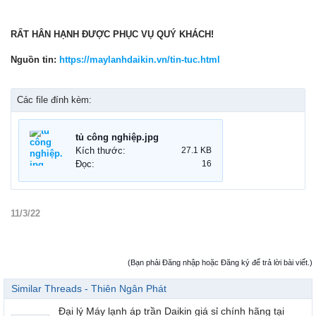
RẤT HÂN HẠNH ĐƯỢC PHỤC VỤ QUÝ KHÁCH!
Nguồn tin:
https://maylanhdaikin.vn/tin-tuc.html
Các file đính kèm:
tủ công nghiệp.jpg
Kích thước:
27.1 KB
Đọc:
16
11/3/22
(Bạn phải Đăng nhập hoặc Đăng ký để trả lời bài viết.)
Similar Threads - Thiên Ngân Phát
Đại lý Máy lạnh áp trần Daikin giá sỉ chính hãng tại