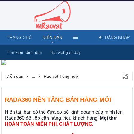
TRANG CHỦ
DIỄN ĐÀN
ĐĂNG NHẬP
Tìm kiếm diễn đàn
Bài viết gần đây
Diễn đàn
...
Rao vặt Tổng hợp
RADA360 NỀN TẢNG BÁN HÀNG MỚI
Hiện tại, bạn có thể đưa cơ sở kinh doanh của mình lên
Rada360 để tiếp cận hàng triệu khách hàng:
Mọi thứ
HOÀN TOÀN MIỄN PHÍ, CHẤT LƯỢNG.