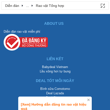
Diễn đàn
...
Rao vặt Tổng hợp
ABOUT US
Diễn đàn rao vặt miễn phí
LIÊN KẾT
Babydeal Vietnam
Lều xông hơi tự bung
DEAL TỐT MỖI NGÀY
Bình sữa Comotomo
Deal Lazada
Deal Shopee
[Xem] Hưỡng dẫn đăng tin rao vặt hiệu
LIÊN HỆ
quả