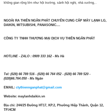
không gian rộng lớn như hội trường, sảnh hội nghị, nhà xưởng,..
NGOÀI RA THIÊN NGÂN PHÁT CHUYÊN CUNG CẤP MÁY LẠNH LG,
DAIKIN, MITSUBISHI, PANASONIC....
CÔNG TY TNHH THƯƠNG MẠI DỊCH VỤ THIÊN NGÂN PHÁT
HOTLINE - ZALO : 0909 333 162 - Ms Hà
Tel: (028) 66 789 516 - (028) 66 764 052 - (028) 66 789 520 -
(028)66.764.050 - Ms Ngân
EMAIL:
ctythiennganphat@gmail.com
Website: maylanhdaikin.vn
Địa chỉ: 244/25 Đường HT17, KP.2, Phường Hiệp Thành, Quận 12,
TP.HCM