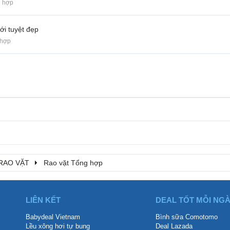
g hợp
ới tuyệt đẹp
 hợp
RAO VẶT
Rao vặt Tổng hợp
LIÊN KẾT
DEAL TỐT MỖI NG
Babydeal Vietnam
Bình sữa Comotomo
Lều xông hơi tự bung
Deal Lazada