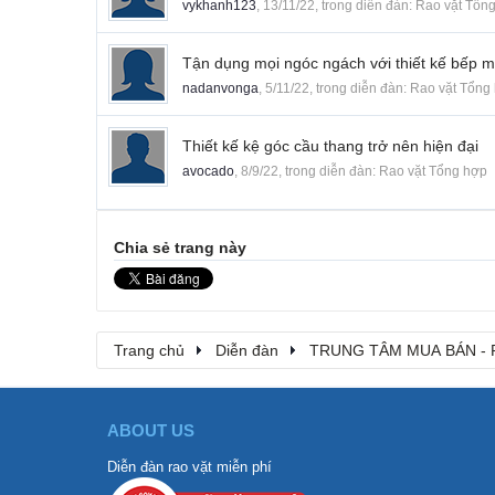
vykhanh123
,
13/11/22
, trong diễn đàn:
Rao vặt Tổn
Tận dụng mọi ngóc ngách với thiết kế bếp m
nadanvonga
,
5/11/22
, trong diễn đàn:
Rao vặt Tổng
Thiết kế kệ góc cầu thang trở nên hiện đại
avocado
,
8/9/22
, trong diễn đàn:
Rao vặt Tổng hợp
Chia sẻ trang này
Trang chủ
Diễn đàn
TRUNG TÂM MUA BÁN - 
ABOUT US
Diễn đàn rao vặt miễn phí