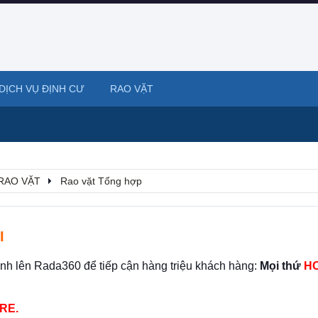
DỊCH VỤ ĐỊNH CƯ
RAO VẶT
RAO VẶT
Rao vặt Tổng hợp
I
ình lên Rada360 để tiếp cận hàng triệu khách hàng:
Mọi thứ
HO
RE.