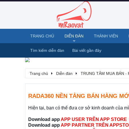
TRANG CHỦ
DIỄN ĐÀN
THÀNH VIÊN
Tìm kiếm diễn đàn
Bài viết gần đây
Trang chủ
Diễn đàn
TRUNG TÂM MUA BÁN - 
RADA360 NỀN TẢNG BÁN HÀNG MỚ
Hiện tại, bạn có thể đưa cơ sở kinh doanh của m
Download app
APP USER TRÊN APP STORE
Download app
APP PARTNER TRÊN APPSTO