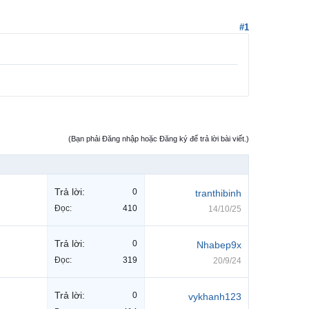
#1
(Bạn phải Đăng nhập hoặc Đăng ký để trả lời bài viết.)
Trả lời:
0
tranthibinh
Đọc:
410
14/10/25
Trả lời:
0
Nhabep9x
Đọc:
319
20/9/24
Trả lời:
0
vykhanh123