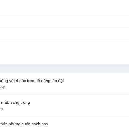
uông với 4 góc treo dễ dàng lắp đặt
hợp
 mắt, sang trọng
ợp
 thức những cuốn sách hay