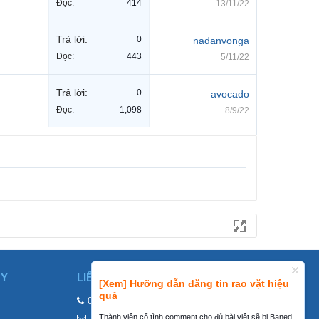
Đọc:
414
13/11/22
Trả lời:
0
nadanvonga
Đọc:
443
5/11/22
Trả lời:
0
avocado
Đọc:
1,098
8/9/22
ÀY
LIÊN HỆ
[Xem] Hưỡng dẫn đăng tin rao vặt hiệu
quả
0858002468
Thành viên cố tình comment cho đủ bài viêt sẽ bị Baned
contact@mraovat.vn