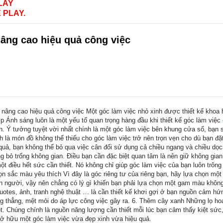
LAY
 PLAY.
nâng cao hiệu quả công việc
 nâng cao hiệu quả công việc Một góc làm việc nhỏ xinh được thiết kế khoa h
p Ánh sáng luôn là một yếu tố quan trọng hàng đầu khi thiết kế góc làm việc
h. Ý tưởng tuyệt vời nhất chính là một góc làm việc bên khung cửa sổ, bạn
h là món đồ không thể thiếu cho góc làm việc trở nên trọn vẹn cho dù bạn đặ
 quả, bạn không thể bỏ qua việc cân đối sử dụng cả chiều ngang và chiều dọ
ng bỏ trống không gian. Điều bạn cần đặc biệt quan tâm là nên giữ không gian
t điều hết sức cần thiết. Nó không chỉ giúp góc làm việc của bạn luôn trông
n sắc màu yêu thích Vì đây là góc riêng tư của riêng bạn, hãy lựa chọn một 
 người, vậy nên chẳng có lý gì khiến bạn phải lựa chọn một gam màu không ư
 quotes, ảnh, tranh nghệ thuật … là cần thiết kế khơi gợi ở bạn nguồn cảm 
ng thẳng, mệt mỏi do áp lực công việc gây ra. 6. Thêm cây xanh Những lọ h
ệt. Chúng chính là nguồn năng lượng cần thiết mỗi lúc bạn cảm thấy kiệt sức,
sở hữu một góc làm việc vừa đẹp xinh vừa hiệu quả.