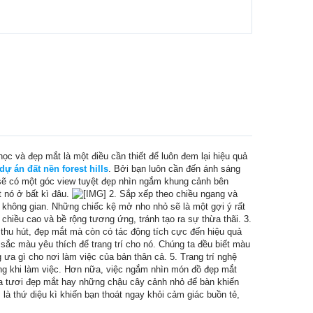
ọc và đẹp mắt là một điều cần thiết để luôn đem lại hiệu quả
dự án đất nền forest hills
. Bởi bạn luôn cần đến ánh sáng
 sẽ có một góc view tuyệt đẹp nhìn ngắm khung cảnh bên
t nó ở bất kì đâu.
2. Sắp xếp theo chiều ngang và
c không gian. Những chiếc kệ mở nho nhỏ sẽ là một gợi ý rất
 chiều cao và bề rộng tương ứng, tránh tạo ra sự thừa thãi. 3.
 thu hút, đẹp mắt mà còn có tác động tích cực đến hiệu quả
sắc màu yêu thích để trang trí cho nó. Chúng ta đều biết màu
a gì cho nơi làm việc của bản thân cả. 5. Trang trí nghệ
hứng khi làm việc. Hơn nữa, việc ngắm nhìn món đồ đẹp mắt
oa tươi đẹp mắt hay những chậu cây cảnh nhỏ để bàn khiến
 là thứ diệu kì khiến bạn thoát ngay khỏi cảm giác buồn tẻ,