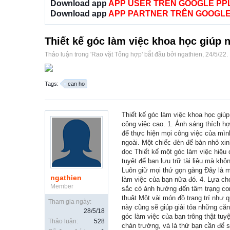
Download app
APP USER TRÊN GOOGLE PP
Download app
APP PARTNER TRÊN GOOGLE
Thiết kế góc làm việc khoa học giúp 
Thảo luận trong '
Rao vặt Tổng hợp
' bắt đầu bởi
ngathien
,
24/5/22
.
Tags:
can ho
Thiết kế góc làm việc khoa học giúp
công việc cao. 1. Ánh sáng thích hợ
để thực hiện mọi công việc của mìn
ngoài. Một chiếc đèn để bàn nhỏ xin
dọc Thiết kế một góc làm việc hiệu
tuyệt để bạn lưu trữ tài liệu mà khô
Luôn giữ mọi thứ gọn gàng Đây là mộ
ngathien
làm việc của bạn nữa đó. 4. Lựa chọ
Member
sắc có ảnh hưởng đến tâm trạng con
thuật Một vài món đồ trang trí như
Tham gia ngày:
này cũng sẽ giúp giải tỏa những că
28/5/18
góc làm việc của bạn trông thật tuy
Thảo luận:
528
chán trường, và là thứ bạn cần để 