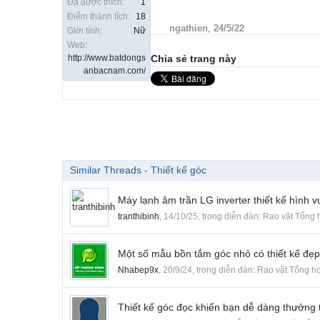
Đã được thích:
1
Điểm thành tích:
18
ngathien
,
24/5/22
Giới tính:
Nữ
Web:
http://www.batdongs
Chia sẻ trang này
anbacnam.com/
Similar Threads - Thiết kế góc
Máy lạnh âm trần LG inverter thiết kế hình v
tranthibinh
,
14/10/25
, trong diễn đàn:
Rao vặt Tổng 
Một số mẫu bồn tắm góc nhỏ có thiết kế đẹp
Nhabep9x
,
20/9/24
, trong diễn đàn:
Rao vặt Tổng h
Thiết kế góc đọc khiến bạn dễ dàng thưởng