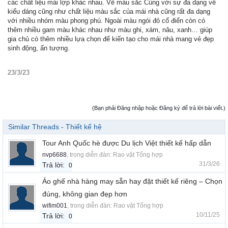
các chất liệu mái lợp khác nhau. Về màu sắc Cùng với sự đa dạng về
kiểu dáng cũng như chất liệu màu sắc của mái nhà cũng rất đa dạng
với nhiều nhóm màu phong phú. Ngoài màu ngói đỏ cổ điển còn có
thêm nhiều gam màu khác nhau như màu ghi, xám, nâu, xanh… giúp
gia chủ có thêm nhiều lựa chọn để kiến tạo cho mái nhà mang vẻ đẹp
sinh động, ấn tượng.
23/3/23
(Bạn phải Đăng nhập hoặc Đăng ký để trả lời bài viết.)
Similar Threads - Thiết kế hệ
Tour Anh Quốc hè được Du lịch Việt thiết kế hấp dẫn
nvp6688
, trong diễn đàn:
Rao vặt Tổng hợp
31/3/26
Trả lời:
0
Áo ghế nhà hàng may sẵn hay đặt thiết kế riêng – Chọn
đúng, không gian đẹp hơn
wifim001
, trong diễn đàn:
Rao vặt Tổng hợp
10/11/25
Trả lời:
0