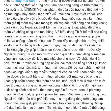
thiết kế
May mai san
mới, hệ mái cũng được biến đổi để phù hợp với
các xu hướng thết kế cũng như đảm bảo công năng và tính thẩm mỹ
của ngôi nhà.
Với sự phát triển của các trào lưu thiết kế mới,
hệ mái ngày nay cũng được biến đổi, mái nhà được thiết kế với các
nhịp điệu gấp gãy với các góc độ khác nhau, điều này vừa làm tăng
thêm giá trị thẩm mỹ vừa mang lại những sắc thái riêng cho từng không
gian kiến trúc. Ngoài ra, thiết kế mái nhà cũng là giải pháp để chống
thấm và chống nóng cho mái bằng. Về kiểu dáng Thiết kế mái nhà cũng
là một cách giúp làm tăng tính thẩm mỹ của ngôi nhà vừa giúp giải
nhiệt và chống thấm rất hiệu quả. Trước đây các gia chủ thường thiết
kế đổ mái đúc bằng là chủ yếu thì ngày nay họ đã thay đổi kiểu mái
nhịp điệu gấp gãy giúp khắc phục được các nhược điểm trước đây.
Ngoài ra, cũng tùy vào môi trường cảnh quan khu vực đang ở mà bạn
cũng linh hoạt thay đổi kiểu mái nhà cho phù hợp. Về chất liệu Hiện
nay, trên thị trường có cung cấp nhiều loại mái nhà bằng chất liệu khác
nhau như: mái tôn, mái xi măng, mái ngói… Đối với sản phẩm ngói thì
ngoài loại ngói đất nung truyền thống thì còn có nhiều sản phẩm ngói
màu được sản xuất bằng xi măng, silicate, bột màu và các phụ gia
khác góp phần phong phú thêm cho mái nhà. Ngói màu được sản xuất
theo 2 dạng là: công nghệ ướt và công nghệ khô. Trong đó, ngói sản
xuất bằng cách phủ màu theo công nghệ ướt được xem là phương
pháp hiện đại nhất, giúp sản phẩm bền màu, đạt hiệu quả sử dụng cao.
Ngoài ra, kiến trúc nhà phố hiện nay thường dùng tầng trên cùng làm
phòng thờ, nơi giặt, phơi quần áo hay tạo khoảng sân thượng để tập
thể dục hoặc làm vườn xanh. Từ đó, tùy theo thiết kế mà có thể dùng