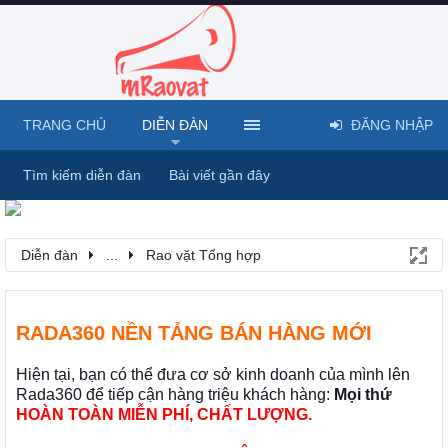
TRANG CHỦ
DIỄN ĐÀN
ĐĂNG NHẬP
Tìm kiếm diễn đàn
Bài viết gần đây
Diễn đàn
...
Rao vặt Tổng hợp
RADA360 NỀN TẢNG BÁN HÀNG MỚI
Hiện tại, bạn có thể đưa cơ sở kinh doanh của mình lên
Rada360 để tiếp cận hàng triệu khách hàng:
Mọi thứ
HOÀN TOÀN MIỄN PHÍ, CHẤT LƯỢNG.