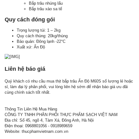
Bắp trâu nhúng lẩu
Bắp trâu xào sa tế
Quy cách đóng gói
Trọng lượng túi: 1 – 2kg
Quy cách thùng: 20kg/thùng
Bảo quản: Đông lạnh -22°C
Xuất xứ: Ấn Độ
Liên hệ báo giá
Quý khách có nhu cầu mua thịt bắp trâu Ấn Độ M60S số lượng lẻ hoặc
sỉ, làm đại lý phân phối, vui lòng liên hệ sớm để nhận báo giá ưu đãi
cùng chính sách tốt nhất.
Thông Tin Liên Hệ Mua Hàng
CÔNG TY TNHH PHÂN PHỐI THỰC PHẨM SẠCH VIỆT NAM
Địa chỉ: Số 45, ngõ 4, Tàm Xá, Đông Anh, Hà Nội
Điện thoại: 0968801056 - 0918989659
Website: thucphamvietnam.com.vn