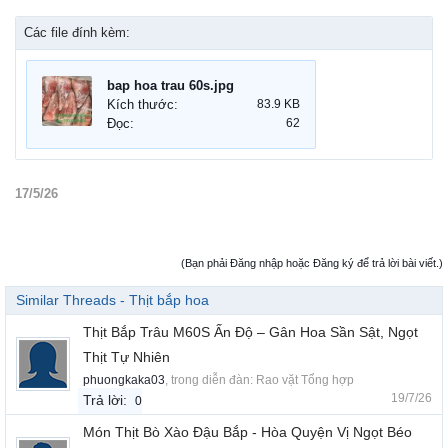
Các file đính kèm:
bap hoa trau 60s.jpg
Kích thước:
83.9 KB
Đọc:
62
17/5/26
(Bạn phải Đăng nhập hoặc Đăng ký để trả lời bài viết.)
Similar Threads - Thịt bắp hoa
Thịt Bắp Trâu M60S Ấn Độ – Gân Hoa Sần Sật, Ngọt
Thịt Tự Nhiên
phuongkaka03
, trong diễn đàn:
Rao vặt Tổng hợp
19/7/26
Trả lời:
0
Món Thịt Bò Xào Đậu Bắp - Hòa Quyện Vị Ngọt Béo