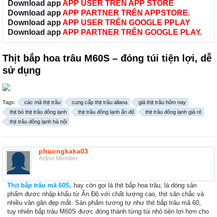
Download app
APP USER TRÊN APP STORE
Download app
APP PARTNER TRÊN APPSTORE.
Download app
APP USER TRÊN GOOGLE PPLAY
Download app
APP PARTNER TRÊN GOOGLE PLAY.
Thịt bắp hoa trâu M60S – đóng túi tiện lợi, dễ
sử dụng
Tags:
các mã thịt trâu
cung cấp thịt trâu allana
giá thịt trâu hôm nay
thịt bò thịt trâu đông lạnh
thịt trâu đông lạnh ấn độ
thịt trâu đông lạnh giá rẻ
thịt trâu đông lạnh hà nội
phuongkaka03
Active Member
Thịt bắp trâu mã 60S,
hay còn gọi là thịt bắp hoa trâu, là dòng sản
phẩm được nhập khẩu từ Ấn Độ với chất lượng cao, thịt săn chắc và
nhiều vân gân đẹp mắt. Sản phẩm tương tự như thịt bắp trâu mã 60,
tuy nhiên bắp trâu M60S được đóng thành từng túi nhỏ tiện lợi hơn cho