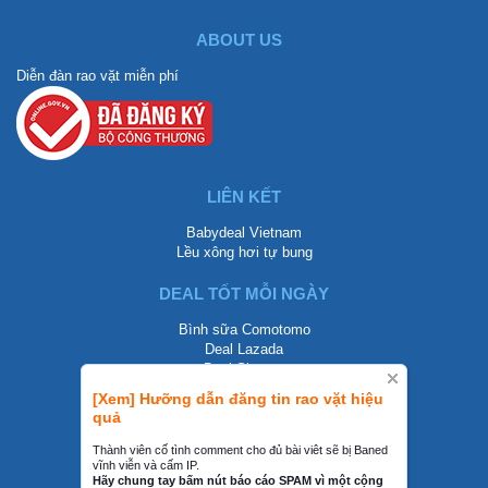
ABOUT US
Diễn đàn rao vặt miễn phí
LIÊN KẾT
Babydeal Vietnam
Lều xông hơi tự bung
DEAL TỐT MỖI NGÀY
Bình sữa Comotomo
Deal Lazada
Deal Shopee
[Xem] Hưỡng dẫn đăng tin rao vặt hiệu
LIÊN HỆ
quả
0858002468
Thành viên cố tình comment cho đủ bài viêt sẽ bị Baned
vĩnh viễn và cấm IP.
contact@mraovat.vn
Hãy chung tay bấm nút báo cáo SPAM vì một cộng