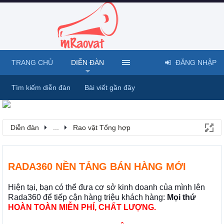
TRANG CHỦ
DIỄN ĐÀN
ĐĂNG NHẬP
Tìm kiếm diễn đàn
Bài viết gần đây
Diễn đàn
...
Rao vặt Tổng hợp
RADA360 NỀN TẢNG BÁN HÀNG MỚI
Hiện tại, bạn có thể đưa cơ sở kinh doanh của mình lên
Rada360 để tiếp cận hàng triệu khách hàng:
Mọi thứ
HOÀN TOÀN MIỄN PHÍ, CHẤT LƯỢNG.