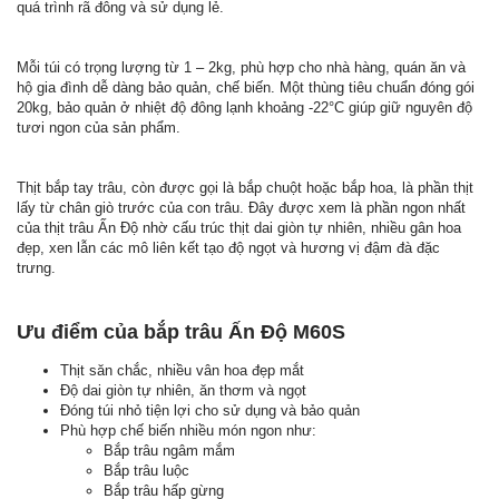
quá trình rã đông và sử dụng lẻ.
Mỗi túi có trọng lượng từ 1 – 2kg, phù hợp cho nhà hàng, quán ăn và
hộ gia đình dễ dàng bảo quản, chế biến. Một thùng tiêu chuẩn đóng gói
20kg, bảo quản ở nhiệt độ đông lạnh khoảng -22°C giúp giữ nguyên độ
tươi ngon của sản phẩm.
Thịt bắp tay trâu, còn được gọi là bắp chuột hoặc bắp hoa, là phần thịt
lấy từ chân giò trước của con trâu. Đây được xem là phần ngon nhất
của thịt trâu Ấn Độ nhờ cấu trúc thịt dai giòn tự nhiên, nhiều gân hoa
đẹp, xen lẫn các mô liên kết tạo độ ngọt và hương vị đậm đà đặc
trưng.
Ưu điểm của bắp trâu Ấn Độ M60S
Thịt săn chắc, nhiều vân hoa đẹp mắt
Độ dai giòn tự nhiên, ăn thơm và ngọt
Đóng túi nhỏ tiện lợi cho sử dụng và bảo quản
Phù hợp chế biến nhiều món ngon như:
Bắp trâu ngâm mắm
Bắp trâu luộc
Bắp trâu hấp gừng