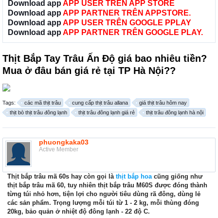
Download app
APP USER TRÊN APP STORE
Download app
APP PARTNER TRÊN APPSTORE.
Download app
APP USER TRÊN GOOGLE PPLAY
Download app
APP PARTNER TRÊN GOOGLE PLAY.
Thịt Bắp Tay Trâu Ấn Độ giá bao nhiêu tiền?
Mua ở đâu bán giá rẻ tại TP Hà Nội??
Tags:
các mã thịt trâu
cung cấp thịt trâu allana
giá thịt trâu hôm nay
thịt bò thịt trâu đông lạnh
thịt trâu đông lạnh giá rẻ
thịt trâu đông lạnh hà nội
phuongkaka03
Active Member
Thịt bắp trâu mã 60s hay còn gọi là
thịt bắp hoa
cũng giống như
thịt bắp trâu mã 60, tuy nhiên thịt bắp trâu M60S được đóng thành
từng túi nhỏ hơn, tiện lợi cho người tiêu dùng rã đông, dùng lẻ
các sản phẩm. Trọng lượng mỗi túi từ 1 - 2 kg, mỗi thùng đóng
20kg, bảo quản ở nhiệt độ đông lạnh - 22 độ C.