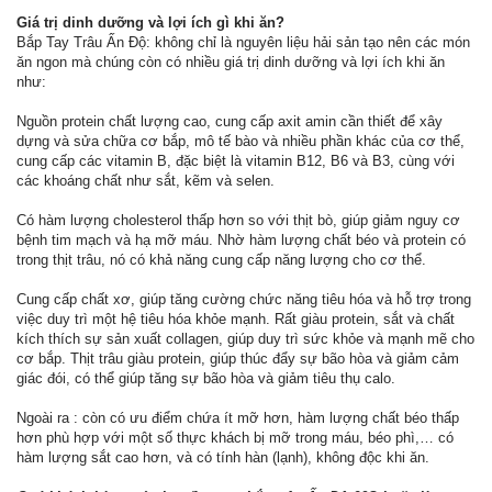
Giá trị dinh dưỡng và lợi ích gì khi ăn?
Bắp Tay Trâu Ấn Độ: không chỉ là nguyên liệu hải sản tạo nên các món
ăn ngon mà chúng còn có nhiều giá trị dinh dưỡng và lợi ích khi ăn
như:
Nguồn protein chất lượng cao, cung cấp axit amin cần thiết để xây
dựng và sửa chữa cơ bắp, mô tế bào và nhiều phần khác của cơ thể,
cung cấp các vitamin B, đặc biệt là vitamin B12, B6 và B3, cùng với
các khoáng chất như sắt, kẽm và selen.
Có hàm lượng cholesterol thấp hơn so với thịt bò, giúp giảm nguy cơ
bệnh tim mạch và hạ mỡ máu. Nhờ hàm lượng chất béo và protein có
trong thịt trâu, nó có khả năng cung cấp năng lượng cho cơ thể.
Cung cấp chất xơ, giúp tăng cường chức năng tiêu hóa và hỗ trợ trong
việc duy trì một hệ tiêu hóa khỏe mạnh. Rất giàu protein, sắt và chất
kích thích sự sản xuất collagen, giúp duy trì sức khỏe và mạnh mẽ cho
cơ bắp. Thịt trâu giàu protein, giúp thúc đẩy sự bão hòa và giảm cảm
giác đói, có thể giúp tăng sự bão hòa và giảm tiêu thụ calo.
Ngoài ra : còn có ưu điểm chứa ít mỡ hơn, hàm lượng chất béo thấp
hơn phù hợp với một số thực khách bị mỡ trong máu, béo phì,… có
hàm lượng sắt cao hơn, và có tính hàn (lạnh), không độc khi ăn.