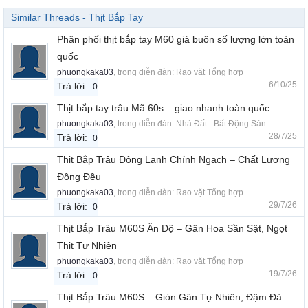
Similar Threads - Thịt Bắp Tay
Phân phối thịt bắp tay M60 giá buôn số lượng lớn toàn
quốc
phuongkaka03
, trong diễn đàn:
Rao vặt Tổng hợp
6/10/25
Trả lời:
0
Thịt bắp tay trâu Mã 60s – giao nhanh toàn quốc
phuongkaka03
, trong diễn đàn:
Nhà Đất - Bất Động Sản
28/7/25
Trả lời:
0
Thịt Bắp Trâu Đông Lạnh Chính Ngạch – Chất Lượng
Đồng Đều
phuongkaka03
, trong diễn đàn:
Rao vặt Tổng hợp
29/7/26
Trả lời:
0
Thịt Bắp Trâu M60S Ấn Độ – Gân Hoa Sần Sật, Ngọt
Thịt Tự Nhiên
phuongkaka03
, trong diễn đàn:
Rao vặt Tổng hợp
19/7/26
Trả lời:
0
Thịt Bắp Trâu M60S – Giòn Gân Tự Nhiên, Đậm Đà