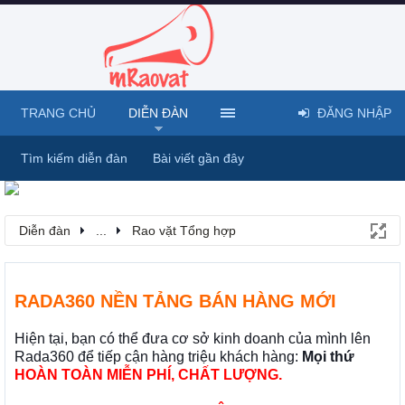
TRANG CHỦ
DIỄN ĐÀN
ĐĂNG NHẬP
Tìm kiếm diễn đàn
Bài viết gần đây
Diễn đàn
...
Rao vặt Tổng hợp
RADA360 NỀN TẢNG BÁN HÀNG MỚI
Hiện tại, bạn có thể đưa cơ sở kinh doanh của mình lên
Rada360 để tiếp cận hàng triệu khách hàng:
Mọi thứ
HOÀN TOÀN MIỄN PHÍ, CHẤT LƯỢNG.