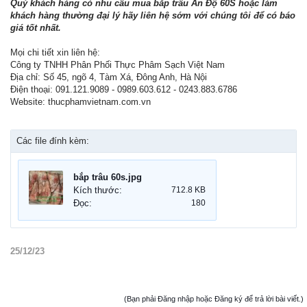
Quý khách hàng có nhu cầu mua bắp trâu Ấn Độ 60S hoặc làm
khách hàng thường đại lý hãy liên hệ sớm với chúng tôi để có báo
giá tốt nhất.
Mọi chi tiết xin liên hệ:
Công ty TNHH Phân Phối Thực Phâm Sạch Việt Nam
Địa chỉ: Số 45, ngõ 4, Tàm Xá, Đông Anh, Hà Nội
Điện thoại: 091.121.9089 - 0989.603.612 - 0243.883.6786
Website: thucphamvietnam.com.vn
Các file đính kèm:
bắp trâu 60s.jpg
Kích thước:
712.8 KB
Đọc:
180
25/12/23
(Bạn phải Đăng nhập hoặc Đăng ký để trả lời bài viết.)