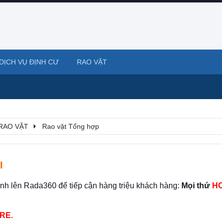
DỊCH VỤ ĐỊNH CƯ
RAO VẶT
RAO VẶT
Rao vặt Tổng hợp
I
ình lên Rada360 để tiếp cận hàng triệu khách hàng:
Mọi thứ
HO
RE.