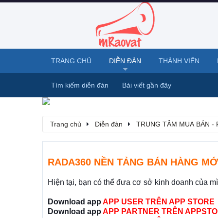
TRANG CHỦ
DIỄN ĐÀN
THÀNH VIÊN
Tìm kiếm diễn đàn
Bài viết gần đây
Trang chủ
Diễn đàn
TRUNG TÂM MUA BÁN - 
RADA360 NỀN TẢNG BÁN HÀNG MỚ
Hiện tại, bạn có thể đưa cơ sở kinh doanh của m
Download app
APP USER TRÊN APP STORE
Download app
APP PARTNER TRÊN APPSTO