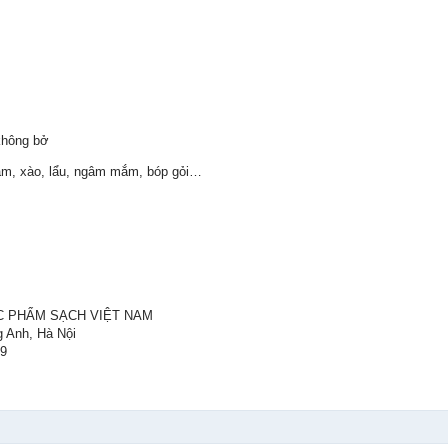
không bở
ầm, xào, lẩu, ngâm mắm, bóp gỏi…
C PHẨM SẠCH VIỆT NAM
g Anh, Hà Nội
59