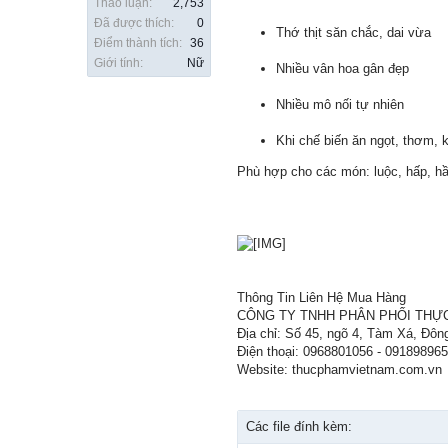
Thảo luận:
2,753
Đã được thích:
0
Thớ thịt săn chắc, dai vừa
Điểm thành tích:
36
Giới tính:
Nữ
Nhiều vân hoa gân đẹp
Nhiều mô nối tự nhiên
Khi chế biến ăn ngọt, thơm, 
Phù hợp cho các món: luộc, hấp, h
Thông Tin Liên Hệ Mua Hàng
CÔNG TY TNHH PHÂN PHỐI THỰ
Địa chỉ: Số 45, ngõ 4, Tàm Xá, Đôn
Điện thoại: 0968801056 - 09189896
Website: thucphamvietnam.com.vn
Các file đính kèm: