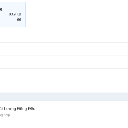
pg
83.9 KB
66
hất Lượng Đồng Đều
ng hợp