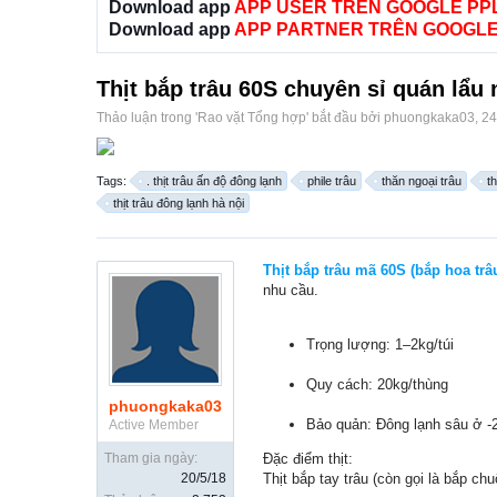
Download app
APP USER TRÊN GOOGLE PP
Download app
APP PARTNER TRÊN GOOGLE
Thịt bắp trâu 60S chuyên sỉ quán lẩu
Thảo luận trong '
Rao vặt Tổng hợp
' bắt đầu bởi
phuongkaka03
,
24
Tags:
. thịt trâu ấn độ đông lạnh
phile trâu
thăn ngoại trâu
th
thịt trâu đông lạnh hà nội
Thịt bắp trâu mã 60S (bắp hoa tr
nhu cầu.
Trọng lượng: 1–2kg/túi
Quy cách: 20kg/thùng
phuongkaka03
Bảo quản: Đông lạnh sâu ở -
Active Member
Tham gia ngày:
Đặc điểm thịt:
20/5/18
Thịt bắp tay trâu (còn gọi là bắp ch