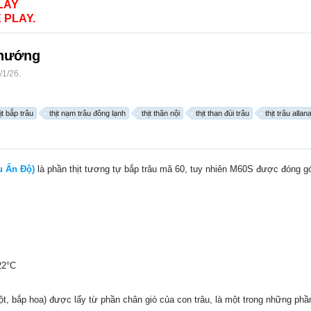
LAY
 PLAY.
 nướng
/1/26
.
ịt bắp trâu
thịt nạm trâu đông lạnh
thịt thăn nội
thịt than đùi trâu
thịt trâu alla
âu Ấn Độ)
là phần thịt tương tự bắp trâu mã 60, tuy nhiên M60S được đóng gói 
22°C
uột, bắp hoa) được lấy từ phần chân giò của con trâu, là một trong những phần