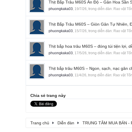
Thịt Bắp Trâu M60S Ấn Độ – Gân Hoa Sần Sậ
phuongkaka03
,
19/7/26
, trong diễn đàn:
Rao vặt Tổ
Thịt Bắp Trâu M60S – Giòn Gân Tự Nhiên,
phuongkaka03
,
15/7/26
, trong diễn đàn:
Rao vặt Tổ
Thịt bắp hoa trâu M60S – đóng túi tiện lợi, 
phuongkaka03
,
17/5/26
, trong diễn đàn:
Rao vặt Tổ
Thịt bắp trâu M60S – Ngon, sạch, nạc gân c
phuongkaka03
,
11/4/26
, trong diễn đàn:
Rao vặt Tổ
Chia sẻ trang này
Trang chủ
Diễn đàn
TRUNG TÂM MUA BÁN - 