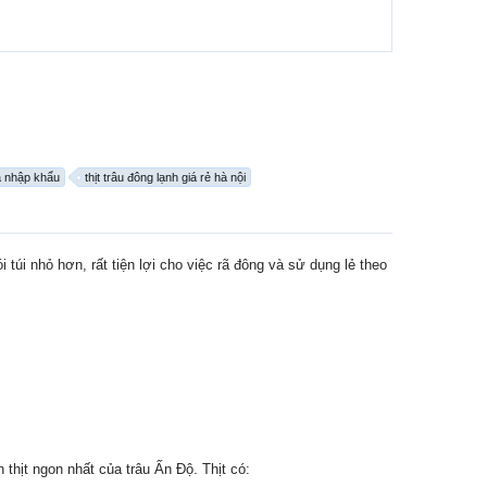
na nhập khẩu
thịt trâu đông lạnh giá rẻ hà nội
túi nhỏ hơn, rất tiện lợi cho việc rã đông và sử dụng lẻ theo
 thịt ngon nhất của trâu Ấn Độ. Thịt có: