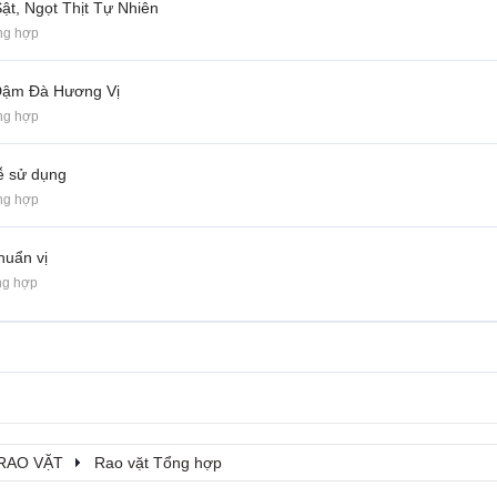
t, Ngọt Thịt Tự Nhiên
ng hợp
 Đậm Đà Hương Vị
ng hợp
dễ sử dụng
ng hợp
huẩn vị
ng hợp
RAO VẶT
Rao vặt Tổng hợp