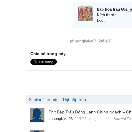
bap hoa trau 60s.j
Kích thước:
Đọc:
phuongkaka03
,
24/1/26
Chia sẻ trang này
Similar Threads - Thịt bắp trâu
Thịt Bắp Trâu Đông Lạnh Chính Ngạch – C
phuongkaka03
,
29/7/26
, trong diễn đàn:
Rao vặt Tổ