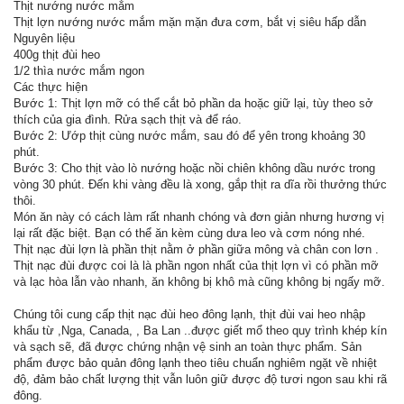
Thịt nướng nước mắm
Thịt lợn nướng nước mắm mặn mặn đưa cơm, bắt vị siêu hấp dẫn
Nguyên liệu
400g thịt đùi heo
1/2 thìa nước mắm ngon
Các thực hiện
Bước 1: Thịt lợn mỡ có thể cắt bỏ phần da hoặc giữ lại, tùy theo sở
thích của gia đình. Rửa sạch thịt và để ráo.
Bước 2: Ướp thịt cùng nước mắm, sau đó để yên trong khoảng 30
phút.
Bước 3: Cho thịt vào lò nướng hoặc nồi chiên không dầu nước trong
vòng 30 phút. Đến khi vàng đều là xong, gắp thịt ra dĩa rồi thưởng thức
thôi.
Món ăn này có cách làm rất nhanh chóng và đơn giản nhưng hương vị
lại rất đặc biệt. Bạn có thể ăn kèm cùng dưa leo và cơm nóng nhé.
Thịt nạc đùi lợn là phần thịt nằm ở phần giữa mông và chân con lơn .
Thịt nạc đùi được coi là là phần ngon nhất của thịt lợn vì có phần mỡ
và lạc hòa lẫn vào nhanh, ăn không bị khô mà cũng không bị ngấy mỡ.
Chúng tôi cung cấp thịt nạc đùi heo đông lạnh, thịt đùi vai heo nhập
khẩu từ ,Nga, Canada, , Ba Lan ..được giết mổ theo quy trình khép kín
và sạch sẽ, đã được chứng nhận vệ sinh an toàn thực phẩm. Sản
phẩm được bảo quản đông lạnh theo tiêu chuẩn nghiêm ngặt về nhiệt
độ, đảm bảo chất lượng thịt vẫn luôn giữ được độ tươi ngon sau khi rã
đông.