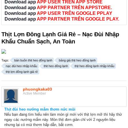
Download app
APP USER TRÊN APP STORE
Download app
APP PARTNER TRÊN APPSTORE.
Download app
APP USER TRÊN GOOGLE PPLAY
Download app
APP PARTNER TRÊN GOOGLE PLAY.
Thịt Lợn Đông Lạnh Giá Rẻ – Nạc Đùi Nhập
Khẩu Chuẩn Sạch, An Toàn
Tags:
bán buôn thit heo đông lạnh
bảng giá thịt heo đông lạnh
nạc đùi heo nhập khẩu
thit heo đông lạnh
thịt heo đông lạnh nhập khẩu
thịt lợn đông lạnh giá rẻ
phuongkaka03
Active Member
Thịt đùi heo nướng mắm thơm nức mũi
Nếu bạn đang tìm hiểu nên làm món gì mới với thịt lợn mỡ thì hãy thử
ngay các nướng mắm này. Món thịt đơn giản chỉ với 2 nguyên liệu
nhưng lại có mùi thơm hấp dẫn, bắt cơm.