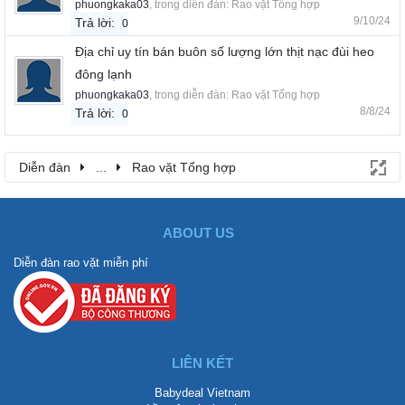
phuongkaka03
, trong diễn đàn:
Rao vặt Tổng hợp
9/10/24
Trả lời:
0
Địa chỉ uy tín bán buôn số lượng lớn thịt nạc đùi heo
đông lạnh
phuongkaka03
, trong diễn đàn:
Rao vặt Tổng hợp
8/8/24
Trả lời:
0
Diễn đàn
...
Rao vặt Tổng hợp
ABOUT US
Diễn đàn rao vặt miễn phí
LIÊN KẾT
Babydeal Vietnam