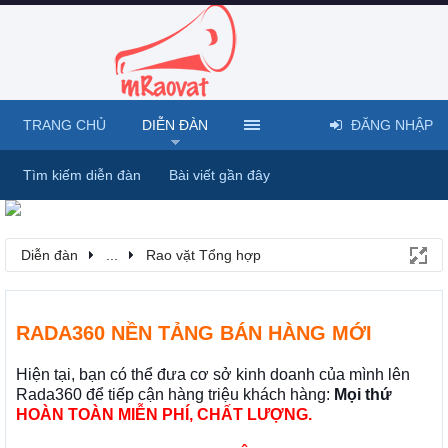
TRANG CHỦ
DIỄN ĐÀN
ĐĂNG NHẬP
Tìm kiếm diễn đàn
Bài viết gần đây
Diễn đàn
...
Rao vặt Tổng hợp
RADA360 NỀN TẢNG BÁN HÀNG MỚI
Hiện tại, bạn có thể đưa cơ sở kinh doanh của mình lên
Rada360 để tiếp cận hàng triệu khách hàng:
Mọi thứ
HOÀN TOÀN MIỄN PHÍ, CHẤT LƯỢNG.