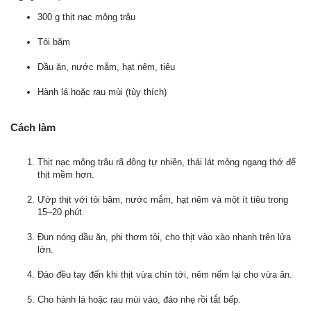
300 g thịt nạc mông trâu
Tỏi băm
Dầu ăn, nước mắm, hạt nêm, tiêu
Hành lá hoặc rau mùi (tùy thích)
Cách làm
Thịt nạc mông trâu rã đông tự nhiên, thái lát mỏng ngang thớ để
thịt mềm hơn.
Ướp thịt với tỏi băm, nước mắm, hạt nêm và một ít tiêu trong
15–20 phút.
Đun nóng dầu ăn, phi thơm tỏi, cho thịt vào xào nhanh trên lửa
lớn.
Đảo đều tay đến khi thịt vừa chín tới, nêm nếm lại cho vừa ăn.
Cho hành lá hoặc rau mùi vào, đảo nhẹ rồi tắt bếp.