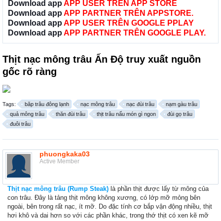
Download app
APP USER TRÊN APP STORE
Download app
APP PARTNER TRÊN APPSTORE.
Download app
APP USER TRÊN GOOGLE PPLAY
Download app
APP PARTNER TRÊN GOOGLE PLAY.
Thịt nạc mông trâu Ấn Độ truy xuất nguồn
gốc rõ ràng
Tags:
băp trâu đông lạnh
nạc mông trâu
nạc đùi trâu
nạm gàu trâu
quả mông trâu
thăn đùi trâu
thịt trâu nấu món gì ngon
đùi gọ trâu
đuôi trâu
phuongkaka03
Active Member
Thịt nạc mông trâu (Rump Steak)
là phần thịt được lấy từ mông của
con trâu. Đây là tảng thịt mông không xương, có lớp mỡ mỏng bên
ngoài, bên trong rất nạc, ít mỡ. Do đặc tính cơ bắp vận động nhiều, thịt
hơi khô và dai hơn so với các phần khác, trong thớ thịt có xen kẽ mỡ