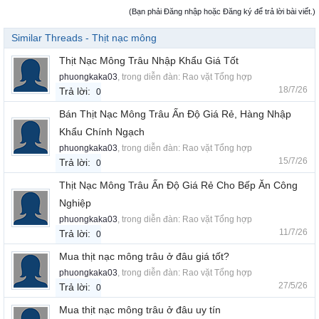
(Bạn phải Đăng nhập hoặc Đăng ký để trả lời bài viết.)
Similar Threads - Thịt nạc mông
Thịt Nạc Mông Trâu Nhập Khẩu Giá Tốt
phuongkaka03
, trong diễn đàn:
Rao vặt Tổng hợp
18/7/26
Trả lời:
0
Bán Thịt Nạc Mông Trâu Ấn Độ Giá Rẻ, Hàng Nhập
Khẩu Chính Ngạch
phuongkaka03
, trong diễn đàn:
Rao vặt Tổng hợp
15/7/26
Trả lời:
0
Thịt Nạc Mông Trâu Ấn Độ Giá Rẻ Cho Bếp Ăn Công
Nghiệp
phuongkaka03
, trong diễn đàn:
Rao vặt Tổng hợp
11/7/26
Trả lời:
0
Mua thịt nạc mông trâu ở đâu giá tốt?
phuongkaka03
, trong diễn đàn:
Rao vặt Tổng hợp
27/5/26
Trả lời:
0
Mua thịt nạc mông trâu ở đâu uy tín