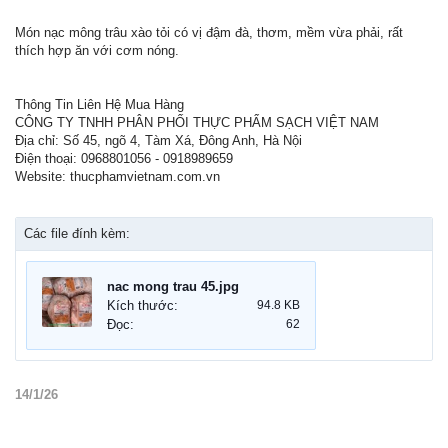
Món nạc mông trâu xào tỏi có vị đậm đà, thơm, mềm vừa phải, rất
thích hợp ăn với cơm nóng.
Thông Tin Liên Hệ Mua Hàng
CÔNG TY TNHH PHÂN PHỐI THỰC PHẨM SẠCH VIỆT NAM
Địa chỉ: Số 45, ngõ 4, Tàm Xá, Đông Anh, Hà Nội
Điện thoại: 0968801056 - 0918989659
Website: thucphamvietnam.com.vn
Các file đính kèm:
nac mong trau 45.jpg
Kích thước:
94.8 KB
Đọc:
62
14/1/26