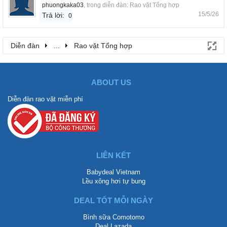
phuongkaka03
, trong diễn đàn:
Rao vặt Tổng hợp
15/5/26
Trả lời:
0
Diễn đàn
...
Rao vặt Tổng hợp
ABOUT US
Diễn đàn rao vặt miễn phí
LIÊN KẾT
Babydeal Vietnam
Lều xông hơi tự bung
DEAL TỐT MỖI NGÀY
Bình sữa Comotomo
Deal Lazada