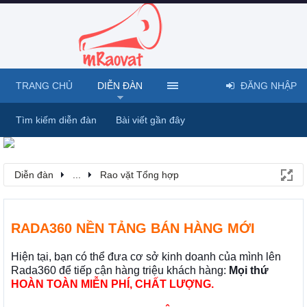
TRANG CHỦ
DIỄN ĐÀN
ĐĂNG NHẬP
Tìm kiếm diễn đàn
Bài viết gần đây
Diễn đàn
...
Rao vặt Tổng hợp
RADA360 NỀN TẢNG BÁN HÀNG MỚI
Hiện tại, bạn có thể đưa cơ sở kinh doanh của mình lên
Rada360 để tiếp cận hàng triệu khách hàng:
Mọi thứ
HOÀN TOÀN MIỄN PHÍ, CHẤT LƯỢNG.