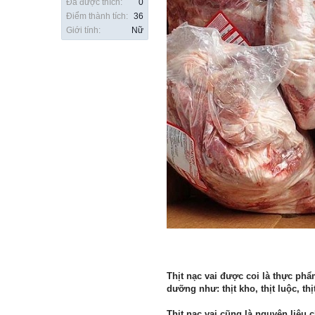
Đã được thích:
0
Điểm thành tích:
36
Giới tính:
Nữ
Thịt nạc vai được coi là thực ph
dưỡng như: thịt kho, thịt luộc, thị
Thịt nạc vai cũng là nguyên liệu 