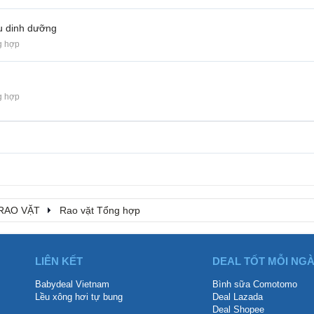
u dinh dưỡng
g hợp
g hợp
RAO VẶT
Rao vặt Tổng hợp
LIÊN KẾT
DEAL TỐT MỖI NG
Babydeal Vietnam
Bình sữa Comotomo
Lều xông hơi tự bung
Deal Lazada
Deal Shopee