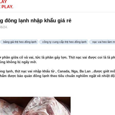
LAY
 PLAY.
 đông lạnh nhập khẩu giá rẻ
/6/24
.
bảng giá thịt heo đông lạnh
công ty cung cấp thịt heo đông lạnh
nạc vai heo làm m
ở phần giữa cổ và vai, tức là phần gáy lợn. Thịt nạc vai được coi là là 
cũng không bị ngấy mỡ.
ông lạnh, thịt nạc vai nhập khẩu từ , Canada, Nga, Ba Lan ..được giết 
hẩm được bảo quản đông lạnh theo tiêu chuẩn nghiêm ngặt về nhiệt độ,