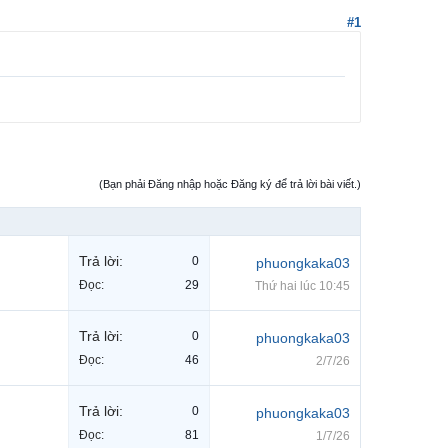
#1
(Bạn phải Đăng nhập hoặc Đăng ký để trả lời bài viết.)
Trả lời:
0
phuongkaka03
Đọc:
29
Thứ hai lúc 10:45
Trả lời:
0
phuongkaka03
Đọc:
46
2/7/26
Trả lời:
0
phuongkaka03
Đọc:
81
1/7/26