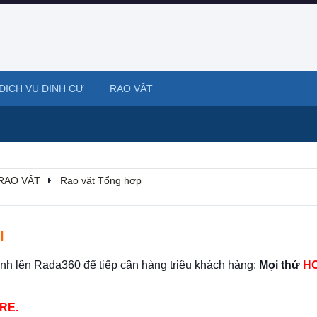
DỊCH VỤ ĐỊNH CƯ
RAO VẶT
RAO VẶT
Rao vặt Tổng hợp
I
ình lên Rada360 để tiếp cận hàng triệu khách hàng:
Mọi thứ
HO
RE.