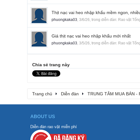
Thịt nạc vai heo nhập khẩu mềm ngon, nhiề
phuongkaka03
,
3/6/26
, trong diễn đàn:
Rao vặt Tổn
Giá thịt nạc vai heo nhập khẩu mới nhất
phuongkaka03
,
3/5/26
, trong diễn đàn:
Rao vặt Tổn
Chia sẻ trang này
Trang chủ
Diễn đàn
TRUNG TÂM MUA BÁN - 
ABOUT US
Diễn đàn rao vặt miễn phí