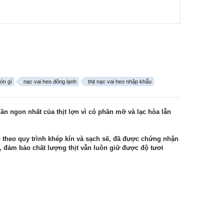
ón gì
nạc vai heo đông lạnh
thịt nạc vai heo nhập khẩu
phần ngon nhất của thịt lợn vì có phần mỡ và lạc hòa lẫn
mổ theo quy trình khép kín và sạch sẽ, đã được chứng nhận
 đảm bảo chất lượng thịt vẫn luôn giữ được độ tươi