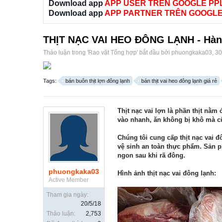
Download app
APP USER TRÊN GOOGLE PP
Download app
APP PARTNER TRÊN GOOGLE
THỊT NẠC VAI HEO ĐÔNG LẠNH - Hàng
Thảo luận trong '
Rao vặt Tổng hợp
' bắt đầu bởi
phuongkaka03
,
30
Tags:
bán buôn thịt lợn đông lạnh
bán thịt vai heo đông lạnh giá rẻ
Thịt nạc vai lợn là phần thịt nằm 
vào nhanh, ăn không bị khô mà 
Chúng tôi cung cấp thịt nạc vai đ
vệ sinh an toàn thực phẩm. Sản p
ngon sau khi rã đông.
phuongkaka03
Hình ảnh thịt nạc vai đông lạnh:
Active Member
Tham gia ngày:
20/5/18
Thảo luận:
2,753