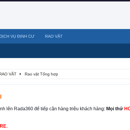
DỊCH VỤ ĐỊNH CƯ
RAO VẶT
RAO VẶT
Rao vặt Tổng hợp
I
ình lên Rada360 để tiếp cận hàng triệu khách hàng:
Mọi thứ
HO
RE.