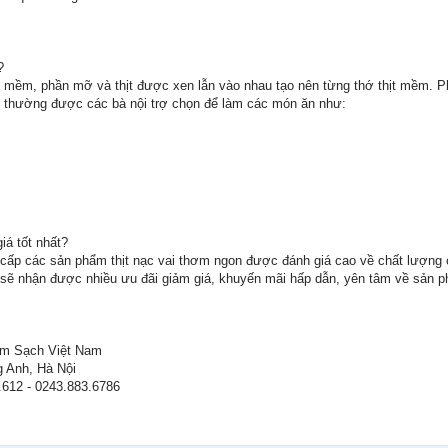
?
 độ mềm, phần mỡ và thịt được xen lẫn vào nhau tạo nên từng thớ thịt mềm. 
ai thường được các bà nội trợ chọn để làm các món ăn như:
iá tốt nhất?
g cấp các sản phẩm thịt nạc vai thơm ngon được đánh giá cao về chất lượn
sẽ nhận được nhiều ưu đãi giảm giá, khuyến mãi hấp dẫn, yên tâm về sản p
m Sạch Việt Nam
g Anh, Hà Nội
.612 - 0243.883.6786