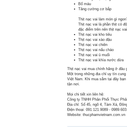
Bổ máu
Tăng cường cơ bắp
Thịt nạc vai làm món gì ngon
Thịt nạc vai là phần thịt có
đặc điểm trên nên thịt nạc v
Thịt nạc vai kho tiêu
Thịt nạc vai xào đậu
Thịt nạc vai chiên
Thịt nạc vai nấu cháo
Thịt nạc vai ủ muối
Thịt nạc vai khìa nước dừa
Thịt nạc vai mua chính hãng ở đâu g
Một trong những địa chỉ uy tín cun
Việt Nam. Khi mua sắm tại đây bạn 
tận nơi.
Mọi chi tiết xin liên hệ:
Công ty TNHH Phân Phối Thực Phâ
Địa chỉ: Số 45, ngõ 4, Tàm Xá, Đôn
Điện thoại: 091.121.9089 - 0989.603
Website: thucphamvietnam.com.vn