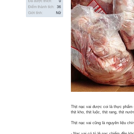
Đã được thích:
0
Điểm thành tích:
36
Giới tính:
Nữ
Thịt nạc vai được coi là thực phẩm
thịt kho, thịt luộc, thịt rang, thịt nướ
Thịt nạc vai cũng là nguyên liệu chí
- Nạc vai có tỷ lệ nạc chiếm đền k