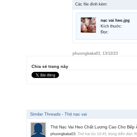
Các file đính kèm:
nạc vai heo.jpg
Kích thước:
Đọc:
phuongkaka03
,
13/12/23
Chia sẻ trang này
Similar Threads - Thịt nạc vai
Thịt Nạc Vai Heo Chất Lượng Cao Cho Bếp
phuongkaka03
,
Thứ hai lúc 10:45
, trong diễn đàn:
R