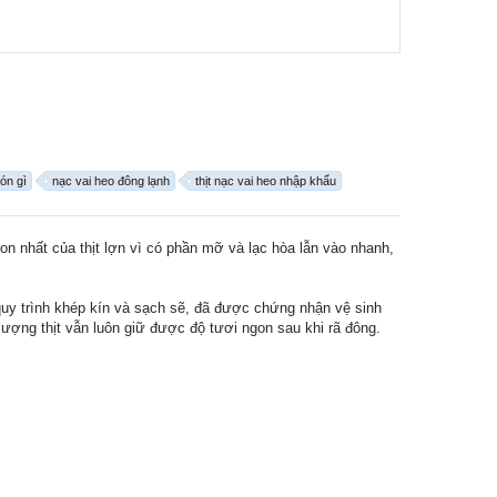
ón gì
nạc vai heo đông lạnh
thịt nạc vai heo nhập khẩu
gon nhất của thịt lợn vì có phần mỡ và lạc hòa lẫn vào nhanh,
 quy trình khép kín và sạch sẽ, đã được chứng nhận vệ sinh
ượng thịt vẫn luôn giữ được độ tươi ngon sau khi rã đông.