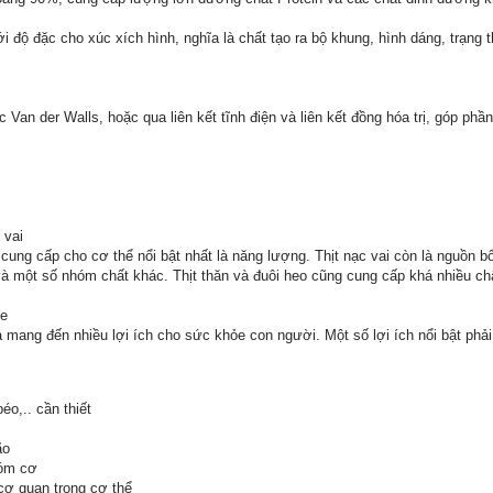
với độ đặc cho xúc xích hình, nghĩa là chất tạo ra bộ khung, hình dáng, trạng 
 Van der Walls, hoặc qua liên kết tĩnh điện và liên kết đồng hóa trị, góp p
 vai
cung cấp cho cơ thể nổi bật nhất là năng lượng. Thịt nạc vai còn là nguồn 
ri và một số nhóm chất khác. Thịt thăn và đuôi heo cũng cung cấp khá nhiều ch
ỏe
 và mang đến nhiều lợi ích cho sức khỏe con người. Một số lợi ích nổi bật phả
o,.. cần thiết
ão
hóm cơ
cơ quan trong cơ thể