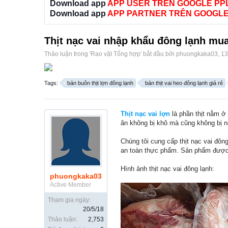
Download app
APP USER TRÊN GOOGLE PP
Download app
APP PARTNER TRÊN GOOGLE
Thịt nạc vai nhập khẩu đông lạnh mua
Thảo luận trong '
Rao vặt Tổng hợp
' bắt đầu bởi
phuongkaka03
,
13
Tags:
bán buôn thịt lợn đông lạnh
bán thịt vai heo đông lạnh giá rẻ
Thịt nạc vai lợn
là phần thịt nằm ở 
ăn không bị khô mà cũng không bị 
Chúng tôi cung cấp thịt nạc vai đôn
an toàn thực phẩm. Sản phẩm được b
Hình ảnh thịt nạc vai đông lạnh:
phuongkaka03
Active Member
Tham gia ngày:
20/5/18
Thảo luận:
2,753