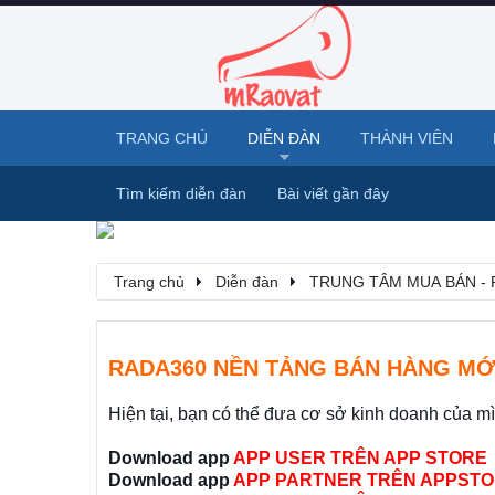
TRANG CHỦ
DIỄN ĐÀN
THÀNH VIÊN
Tìm kiếm diễn đàn
Bài viết gần đây
Trang chủ
Diễn đàn
TRUNG TÂM MUA BÁN - 
RADA360 NỀN TẢNG BÁN HÀNG MỚ
Hiện tại, bạn có thể đưa cơ sở kinh doanh của m
Download app
APP USER TRÊN APP STORE
Download app
APP PARTNER TRÊN APPSTO