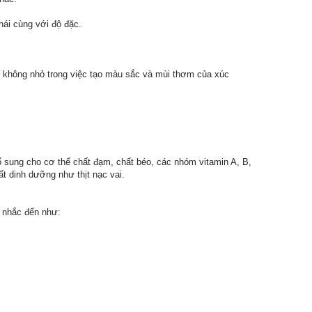
thái cùng với độ đặc.
hần không nhỏ trong việc tạo màu sắc và mùi thơm của xúc
bổ sung cho cơ thể chất đạm, chất béo, các nhóm vitamin A, B,
ất dinh dưỡng như thịt nạc vai.
i nhắc đến như: