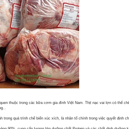
 quen thuộc trong các bữa cơm gia đình Việt Nam. Thịt nạc vai lợn có thể c
ng...
nh trong quá trình chế biến xúc xích, là nhân tố chính trong việc quyết định 
hoảng 90%, cung cấp lượng lớn dưỡng chất Protein và các chất dinh dưỡng k