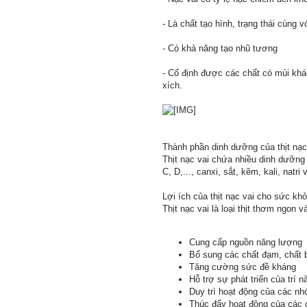
- Là chất tạo hình, trạng thái cùng 
- Có khả năng tạo nhũ tương
- Cố định được các chất có mùi khác
xích.
Thành phần dinh dưỡng của thịt nạc
Thịt nạc vai chứa nhiều dinh dưỡng 
C, D,..., canxi, sắt, kẽm, kali, nat
Lợi ích của thịt nạc vai cho sức kh
Thịt nạc vai là loại thịt thơm ngon
Cung cấp nguồn năng lượng
Bổ sung các chất đạm, chất bé
Tăng cường sức đề kháng
Hỗ trợ sự phát triển của trí n
Duy trì hoạt động của các n
Thúc đẩy hoạt động của các 