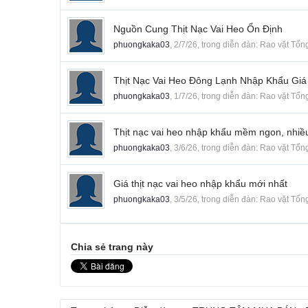
Nguồn Cung Thịt Nạc Vai Heo Ổn Định
phuongkaka03
,
2/7/26
, trong diễn đàn:
Rao vặt Tổn
Thịt Nạc Vai Heo Đông Lạnh Nhập Khẩu Giá
phuongkaka03
,
1/7/26
, trong diễn đàn:
Rao vặt Tổn
Thịt nạc vai heo nhập khẩu mềm ngon, nhiề
phuongkaka03
,
3/6/26
, trong diễn đàn:
Rao vặt Tổn
Giá thịt nạc vai heo nhập khẩu mới nhất
phuongkaka03
,
3/5/26
, trong diễn đàn:
Rao vặt Tổn
Chia sẻ trang này