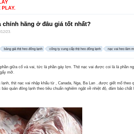
LAY
 PLAY.
 chính hãng ở đâu giá tốt nhất?
/12/23
.
bảng giá thịt heo đông lạnh
công ty cung cấp thịt heo đông lạnh
nạc vai heo làm m
phần giữa cổ và vai, tức là phần gáy lợn. Thịt nạc vai được coi là là phần n
ngấy mỡ.
g lạnh, thịt nạc vai nhập khẩu từ , Canada, Nga, Ba Lan ..được giết mổ theo
ảo quản đông lạnh theo tiêu chuẩn nghiêm ngặt về nhiệt độ, đảm bảo chất l