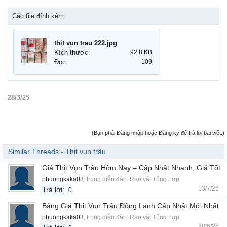
Các file đính kèm:
thịt vụn trau 222.jpg
Kích thước:
92.8 KB
Đọc:
109
28/3/25
(Bạn phải Đăng nhập hoặc Đăng ký để trả lời bài viết.)
Similar Threads - Thịt vụn trâu
Giá Thịt Vụn Trâu Hôm Nay – Cập Nhật Nhanh, Giá Tốt
phuongkaka03
, trong diễn đàn:
Rao vặt Tổng hợp
13/7/26
Trả lời:
0
Bảng Giá Thịt Vụn Trâu Đông Lạnh Cập Nhật Mới Nhất
phuongkaka03
, trong diễn đàn:
Rao vặt Tổng hợp
28/6/26