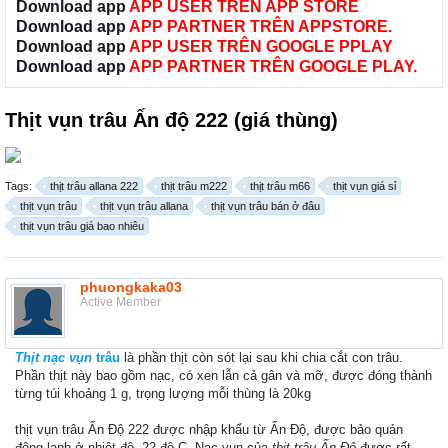
Download app
APP USER TRÊN APP STORE
Download app
APP PARTNER TRÊN APPSTORE.
Download app
APP USER TRÊN GOOGLE PPLAY
Download app
APP PARTNER TRÊN GOOGLE PLAY.
Thịt vụn trâu Ấn độ 222 (giá thùng)
Tags:
thịt trâu allana 222
thịt trâu m222
thịt trâu m66
thịt vụn giá sỉ
thịt vụn trâu
thịt vụn trâu allana
thịt vụn trâu bán ở đâu
thịt vụn trâu giá bao nhiêu
phuongkaka03
Active Member
Thịt nạc vụn
trâu
là phần thịt còn sót lại sau khi chia cắt con trâu.
Phần thịt này bao gồm nạc, có xen lẫn cả gân và mỡ, được đóng thành
từng túi khoảng 1 g, trọng lượng mỗi thùng là 20kg
thịt vụn trâu Ấn Độ 222 được nhập khẩu từ Ấn Độ, được bảo quản
đông lạnh ở nhiệt độ -22 độ C. Nạc vụn của
thịt trâu Ấn Độ
được rất