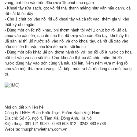
vang, hạt tiêu vào trộn đều ướp 15 phút cho ngấm.
- Khoai tây rửa sạch, gọt vỏ rồi thái thành miếng như vẫn nấu canh, cà
rốt cắt khúc dầy
- Cho 1 chút bơ vào nồi rồi đổ khoai tây và cà rốt vào, thêm gia vị xào
thật kỹ cho ngấm
- Dùng một chiếc nồi khác, phi thơm hành tỏi với 1 chút bơ rồi đổ cà
chua vào xào lên, sau đó cho thịt đã ướp vào xào đều tay, khi thấy thịt
đã săn lại thì đổ nước sôi vào nồi và cho khoai tây, cà rốt đã xào vào
nấu sôi lên thì vặn nhỏ lửa để nước sôi liu riu.
- Dùng một bếp khác để phi thơm hành tỏi với bơ rồi đổ ít nước có hòa
bột mì vào và nấu sôi lên. Chờ khi nào thịt bò đã chín mềm thì đổ
nước dùng này vào trộn cùng và nấu sôi lên. Nêm nếm vừa miệng rồi
cho vào một thìa rượu vang. Tắt bếp, múc ra bát rồi dùng rau mùi trang
trí.
Mọi chi tiết xin liên hệ:
Công ty TNHH Phân Phối Thực Phâm Sạch Việt Nam
Địa chỉ: Số 45, ngõ 4, Tàm Xá, Đông Anh, Hà Nội
Điện thoại: 091.121.9089 - 0989.603.612 - 0243.883.6786
Website: thucphamvietnam.com.vn