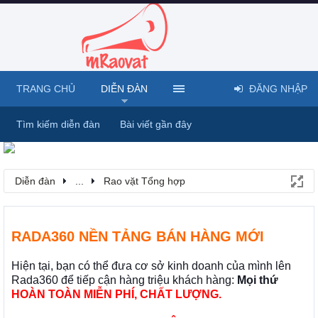
TRANG CHỦ
DIỄN ĐÀN
ĐĂNG NHẬP
Tìm kiếm diễn đàn
Bài viết gần đây
Diễn đàn
...
Rao vặt Tổng hợp
RADA360 NỀN TẢNG BÁN HÀNG MỚI
Hiện tại, bạn có thể đưa cơ sở kinh doanh của mình lên
Rada360 để tiếp cận hàng triệu khách hàng:
Mọi thứ
HOÀN TOÀN MIỄN PHÍ, CHẤT LƯỢNG.