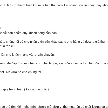
ng? Hình thức thanh toán khi mua bán thế nào? Có nhanh, có linh hoạt hay k
ũ
 ảnh về sản phẩm quý khách hàng cần bán.
g hóa, chúng tôi sẽ cho nhân viên đến khảo sát lượng hàng và đưa ra giá thu 
 mua tôn cũ
t lần cho khách hàng và tự vận chuyển.
h mình để đáp ứng mọi tiêu chí: nhanh gọn, sạch đẹp, giá cả tốt nhất, đảm bả
chai. Xin đưa nó cho chúng tôi
ả ngày trong tuần ( kể cả chủ nhật )
ạn có thể tìm kiếm cho mình được một đơn vị thu mua tôn cũ chất lượng và g