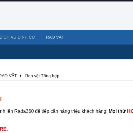
DỊCH VỤ ĐỊNH CƯ
RAO VẶT
RAO VẶT
Rao vặt Tổng hợp
I
ình lên Rada360 để tiếp cận hàng triệu khách hàng:
Mọi thứ
HO
RE.