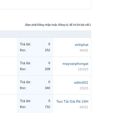
(Bạn phải Đăng nhập hoặc Đăng ký để trả lời bài viết.)
Trả lời:
0
vinhphat
Đọc:
252
9/9/25
Trả lời:
0
mayvanphongat
Đọc:
209
18/3/25
Trả lời:
0
wifim001
Đọc:
340
2/5/23
Trả lời:
0
Taxi Tải Giá Rẻ 24H
Đọc:
732
8/5/21