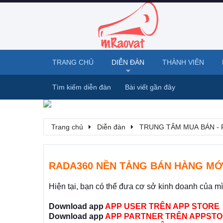
TRANG CHỦ
DIỄN ĐÀN
THÀNH VIÊN
Tìm kiếm diễn đàn
Bài viết gần đây
Trang chủ
Diễn đàn
TRUNG TÂM MUA BÁN - 
RADA360 NỀN TẢNG BÁN HÀNG MỚ
Hiện tại, bạn có thể đưa cơ sở kinh doanh của m
Download app
APP USER TRÊN APP STORE
Download app
APP PARTNER TRÊN APPSTO