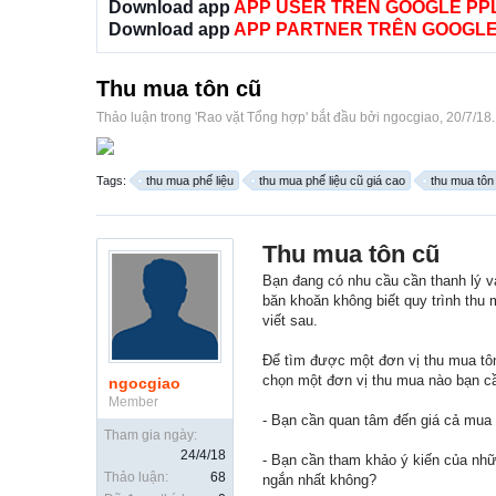
Download app
APP USER TRÊN GOOGLE PP
Download app
APP PARTNER TRÊN GOOGLE
Thu mua tôn cũ
Thảo luận trong '
Rao vặt Tổng hợp
' bắt đầu bởi
ngocgiao
,
20/7/18
.
Tags:
thu mua phế liệu
thu mua phế liệu cũ giá cao
thu mua tôn
Thu mua tôn cũ
Bạn đang có nhu cầu cần thanh lý v
băn khoăn không biết quy trình thu
viết sau.
Để tìm được một đơn vị thu mua tôn 
chọn một đơn vị thu mua nào bạn c
ngocgiao
Member
- Bạn cần quan tâm đến giá cả mua 
Tham gia ngày:
24/4/18
- Bạn cần tham khảo ý kiến của nhữ
Thảo luận:
68
ngắn nhất không?