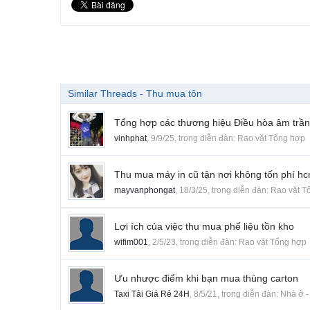
Similar Threads - Thu mua tôn
Tổng hợp các thương hiệu Điều hòa âm trần
vinhphat
,
9/9/25
, trong diễn đàn:
Rao vặt Tổng hợp
Thu mua máy in cũ tận nơi không tốn phí h
mayvanphongat
,
18/3/25
, trong diễn đàn:
Rao vặt T
Lợi ích của việc thu mua phế liệu tồn kho
wifim001
,
2/5/23
, trong diễn đàn:
Rao vặt Tổng hợp
Ưu nhược điểm khi bạn mua thùng carton
Taxi Tải Giá Rẻ 24H
,
8/5/21
, trong diễn đàn:
Nhà ở -