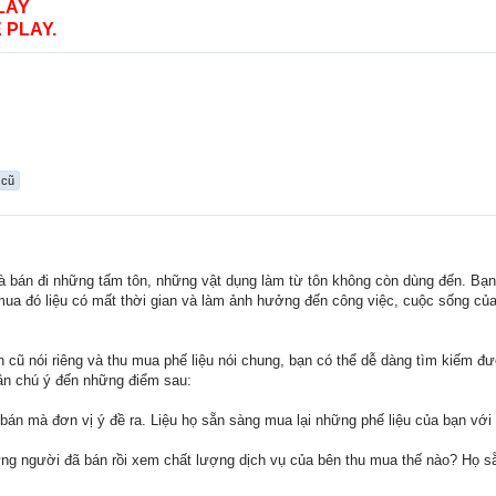
LAY
 PLAY.
 cũ
à bán đi những tấm tôn, những vật dụng làm từ tôn không còn dùng đến. Bạn
 mua đó liệu có mất thời gian và làm ảnh hưởng đến công việc, cuộc sống của
cũ nói riêng và thu mua phế liệu nói chung, bạn có thể dễ dàng tìm kiếm đư
ần chú ý đến những điểm sau:
bán mà đơn vị ý đề ra. Liệu họ sẵn sàng mua lại những phế liệu của bạn vớ
ng người đã bán rồi xem chất lượng dịch vụ của bên thu mua thế nào? Họ sẵn