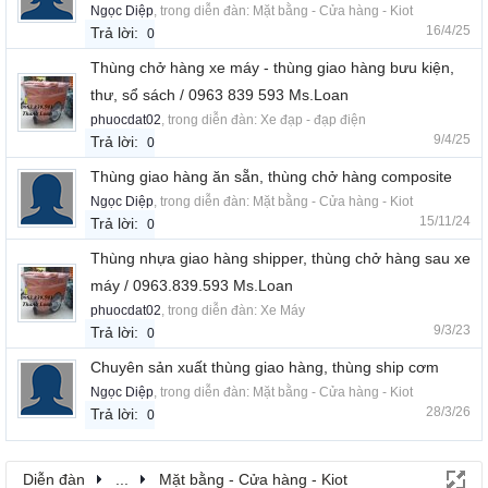
Ngọc Diệp
, trong diễn đàn:
Mặt bằng - Cửa hàng - Kiot
16/4/25
Trả lời:
0
Thùng chở hàng xe máy - thùng giao hàng bưu kiện,
thư, sổ sách / 0963 839 593 Ms.Loan
phuocdat02
, trong diễn đàn:
Xe đạp - đạp điện
9/4/25
Trả lời:
0
Thùng giao hàng ăn sẵn, thùng chở hàng composite
Ngọc Diệp
, trong diễn đàn:
Mặt bằng - Cửa hàng - Kiot
15/11/24
Trả lời:
0
Thùng nhựa giao hàng shipper, thùng chở hàng sau xe
máy / 0963.839.593 Ms.Loan
phuocdat02
, trong diễn đàn:
Xe Máy
9/3/23
Trả lời:
0
Chuyên sản xuất thùng giao hàng, thùng ship cơm
Ngọc Diệp
, trong diễn đàn:
Mặt bằng - Cửa hàng - Kiot
28/3/26
Trả lời:
0
Diễn đàn
...
Mặt bằng - Cửa hàng - Kiot