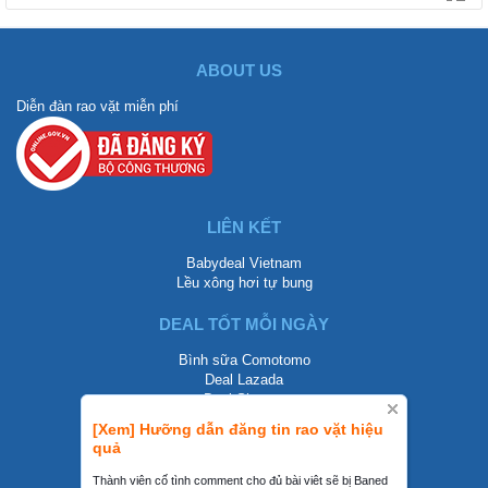
ABOUT US
Diễn đàn rao vặt miễn phí
LIÊN KẾT
Babydeal Vietnam
Lều xông hơi tự bung
DEAL TỐT MỖI NGÀY
Bình sữa Comotomo
Deal Lazada
Deal Shopee
[Xem] Hưỡng dẫn đăng tin rao vặt hiệu
LIÊN HỆ
quả
0858002468
Thành viên cố tình comment cho đủ bài viêt sẽ bị Baned