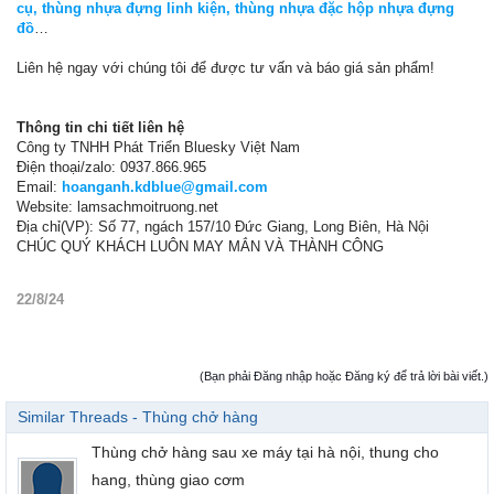
cụ, thùng nhựa đựng linh kiện, thùng nhựa đặc hộp nhựa đựng
đồ
…
Liên hệ ngay với chúng tôi để được tư vấn và báo giá sản phẩm!
Thông tin chi tiết liên hệ
Công ty TNHH Phát Triển Bluesky Việt Nam
Điện thoại/zalo: 0937.866.965
Email:
hoanganh.kdblue@gmail.com
Website: lamsachmoitruong.net
Địa chỉ(VP): Số 77, ngách 157/10 Đức Giang, Long Biên, Hà Nội
CHÚC QUÝ KHÁCH LUÔN MAY MẮN VÀ THÀNH CÔNG
22/8/24
(Bạn phải Đăng nhập hoặc Đăng ký để trả lời bài viết.)
Similar Threads - Thùng chở hàng
Thùng chở hàng sau xe máy tại hà nội, thung cho
hang, thùng giao cơm