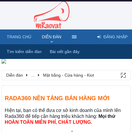
TRANG CHỦ
DIỄN ĐÀN
ĐĂNG NHẬP
Tìm kiếm diễn đàn
Bài viết gần đây
Diễn đàn
...
Mặt bằng - Cửa hàng - Kiot
RADA360 NỀN TẢNG BÁN HÀNG MỚI
Hiện tại, bạn có thể đưa cơ sở kinh doanh của mình lên
Rada360 để tiếp cận hàng triệu khách hàng:
Mọi thứ
HOÀN TOÀN MIỄN PHÍ, CHẤT LƯỢNG.