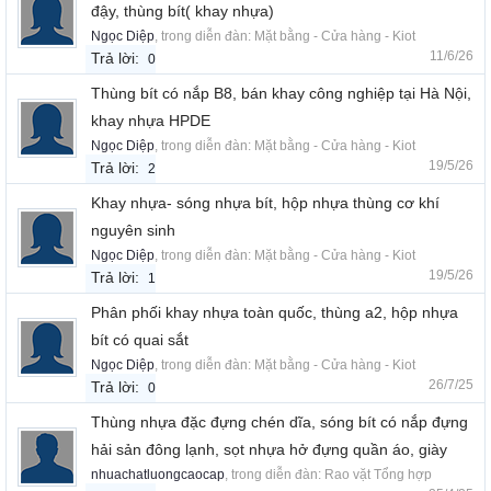
đậy, thùng bít( khay nhựa)
Ngọc Diệp
, trong diễn đàn:
Mặt bằng - Cửa hàng - Kiot
11/6/26
Trả lời:
0
Thùng bít có nắp B8, bán khay công nghiệp tại Hà Nội,
khay nhựa HPDE
Ngọc Diệp
, trong diễn đàn:
Mặt bằng - Cửa hàng - Kiot
19/5/26
Trả lời:
2
Khay nhựa- sóng nhựa bít, hộp nhựa thùng cơ khí
nguyên sinh
Ngọc Diệp
, trong diễn đàn:
Mặt bằng - Cửa hàng - Kiot
19/5/26
Trả lời:
1
Phân phối khay nhựa toàn quốc, thùng a2, hộp nhựa
bít có quai sắt
Ngọc Diệp
, trong diễn đàn:
Mặt bằng - Cửa hàng - Kiot
26/7/25
Trả lời:
0
Thùng nhựa đặc đựng chén dĩa, sóng bít có nắp đựng
hải sản đông lạnh, sọt nhựa hở đựng quần áo, giày
nhuachatluongcaocap
, trong diễn đàn:
Rao vặt Tổng hợp