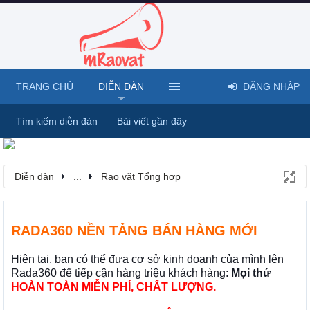
TRANG CHỦ
DIỄN ĐÀN
ĐĂNG NHẬP
Tìm kiếm diễn đàn
Bài viết gần đây
Diễn đàn
...
Rao vặt Tổng hợp
RADA360 NỀN TẢNG BÁN HÀNG MỚI
Hiện tại, bạn có thể đưa cơ sở kinh doanh của mình lên
Rada360 để tiếp cận hàng triệu khách hàng:
Mọi thứ
HOÀN TOÀN MIỄN PHÍ, CHẤT LƯỢNG.