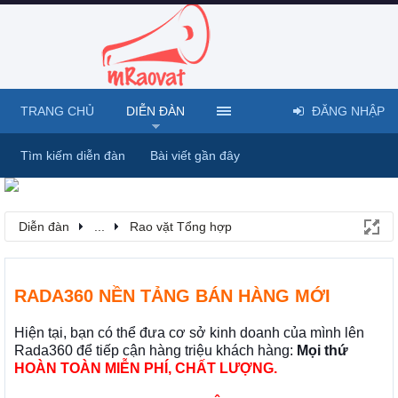
TRANG CHỦ
DIỄN ĐÀN
ĐĂNG NHẬP
Tìm kiếm diễn đàn
Bài viết gần đây
Diễn đàn
...
Rao vặt Tổng hợp
RADA360 NỀN TẢNG BÁN HÀNG MỚI
Hiện tại, bạn có thể đưa cơ sở kinh doanh của mình lên
Rada360 để tiếp cận hàng triệu khách hàng:
Mọi thứ
HOÀN TOÀN MIỄN PHÍ, CHẤT LƯỢNG.