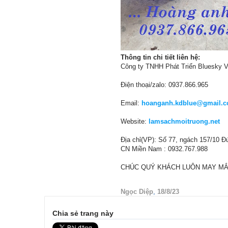
Thông tin chi tiết liên hệ:
Công ty TNHH Phát Triển Bluesky 
Điện thoại/zalo: 0937.866.965
Email:
hoanganh.kdblue@gmail.
Website:
lamsachmoitruong.net
Địa chỉ(VP): Số 77, ngách 157/10 Đ
CN Miền Nam : 0932.767.988
CHÚC QUÝ KHÁCH LUÔN MAY M
Ngọc Diệp
,
18/8/23
Chia sẻ trang này