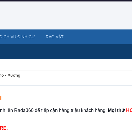
DỊCH VỤ ĐỊNH CƯ
RAO VẶT
ho - Xưởng
I
ình lên Rada360 để tiếp cận hàng triệu khách hàng:
Mọi thứ
HO
RE.