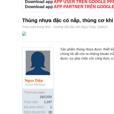
Download app
APP USER TRÊN GOOGLE PP
Download app
APP PARTNER TRÊN GOOGLE
Thùng nhựa đặc có nắp, thùng cơ khí
Thảo luận trong '
Kho - Xưởng
' bắt đầu bởi
Ngọc Diệp
,
18/8/23
.
Sản phẩm thùng nhựa được thiết kế
chúng tôi đã cho ra những khuân mẫ
được sự pha chộn với công thức c
Ngọc Diệp
Active Member
Tham gia ngày:
18/12/20
Thảo luận:
1,197
Đã được thích:
1
Điểm thành tích:
38