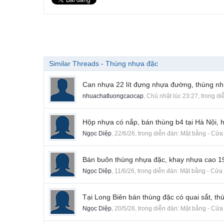
Similar Threads - Thùng nhựa đặc
Can nhựa 22 lít đựng nhựa đường, thùng nh
nhuachatluongcaocap
,
Chủ nhật lúc 23:27
, trong d
Hộp nhựa có nắp, bán thùng b4 tại Hà Nội, 
Ngọc Diệp
,
22/6/26
, trong diễn đàn:
Mặt bằng - Cửa 
Bán buôn thùng nhựa đặc, khay nhựa cao 19 
Ngọc Diệp
,
11/6/26
, trong diễn đàn:
Mặt bằng - Cửa 
Tại Long Biên bán thùng đặc có quai sắt, th
Ngọc Diệp
,
20/5/26
, trong diễn đàn:
Mặt bằng - Cửa 