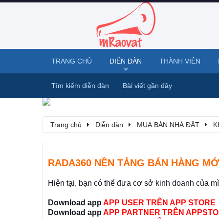
TRANG CHỦ
DIỄN ĐÀN
THÀNH VIÊN
Tìm kiếm diễn đàn
Bài viết gần đây
Trang chủ
Diễn đàn
MUA BÁN NHÀ ĐẤT
K
RADA360 NỀN TẢNG BÁN HÀNG MỚ
Hiện tại, bạn có thể đưa cơ sở kinh doanh của m
Download app
APP USER TRÊN APP STORE
Download app
APP PARTNER TRÊN APPSTO