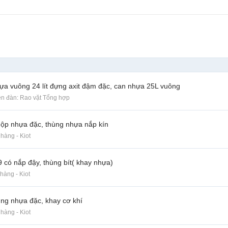
ựa vuông 24 lít đựng axit đậm đặc, can nhựa 25L vuông
iễn đàn:
Rao vặt Tổng hợp
hộp nhựa đặc, thùng nhựa nắp kín
hàng - Kiot
có nắp đậy, thùng bít( khay nhựa)
hàng - Kiot
ùng nhựa đặc, khay cơ khí
hàng - Kiot