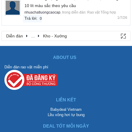
10 lít màu sắc theo yêu cầu
nhuachatluongcaocap
, trong diễn đàn:
Rao vặt Tổng hợp
1/7/26
Trả lời:
0
Diễn đàn
...
Kho - Xưởng
ABOUT US
Diễn đàn rao vặt miễn phí
LIÊN KẾT
Babydeal Vietnam
Lều xông hơi tự bung
DEAL TỐT MỖI NGÀY