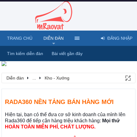
TRANG CHỦ
DIỄN ĐÀN
ĐĂNG NHẬP
Tìm kiếm diễn đàn
Bài viết gần đây
Diễn đàn
...
Kho - Xưởng
RADA360 NỀN TẢNG BÁN HÀNG MỚI
Hiện tại, bạn có thể đưa cơ sở kinh doanh của mình lên
Rada360 để tiếp cận hàng triệu khách hàng:
Mọi thứ
HOÀN TOÀN MIỄN PHÍ, CHẤT LƯỢNG.