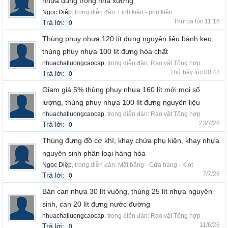
nhựa dùng trong nhà xưởng
Ngọc Diệp
, trong diễn đàn:
Linh kiện - phụ kiện
Thứ ba lúc 11:16
Trả lời:
0
Thùng phuy nhựa 120 lít đựng nguyên liệu bánh kẹo,
thùng phuy nhựa 100 lít đựng hóa chất
nhuachatluongcaocap
, trong diễn đàn:
Rao vặt Tổng hợp
Thứ bảy lúc 00:43
Trả lời:
0
Gỉam giá 5% thùng phuy nhựa 160 lít mới mọi số
lượng, thùng phuy nhựa 100 lít đựng nguyên liệu
nhuachatluongcaocap
, trong diễn đàn:
Rao vặt Tổng hợp
23/7/26
Trả lời:
0
Thùng đựng đồ cơ khí, khay chứa phụ kiện, khay nhựa
nguyên sinh phân loại hàng hóa
Ngọc Diệp
, trong diễn đàn:
Mặt bằng - Cửa hàng - Kiot
7/7/26
Trả lời:
0
Bán can nhựa 30 lít vuông, thùng 25 lít nhựa nguyên
sinh, can 20 lít đựng nước đường
nhuachatluongcaocap
, trong diễn đàn:
Rao vặt Tổng hợp
11/6/26
Trả lời:
0