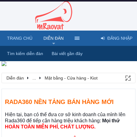
TRANG CHỦ
DIỄN ĐÀN
ĐĂNG NHẬP
Tìm kiếm diễn đàn
Bài viết gần đây
Diễn đàn
...
Mặt bằng - Cửa hàng - Kiot
RADA360 NỀN TẢNG BÁN HÀNG MỚI
Hiện tại, bạn có thể đưa cơ sở kinh doanh của mình lên
Rada360 để tiếp cận hàng triệu khách hàng:
Mọi thứ
HOÀN TOÀN MIỄN PHÍ, CHẤT LƯỢNG.