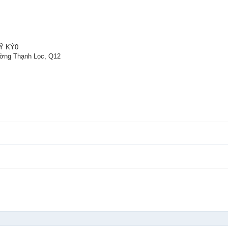
Ỹ KỲ0
ường Thạnh Lọc, Q12