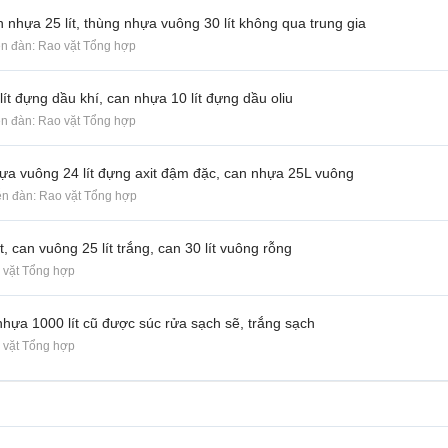
 nhựa 25 lít, thùng nhựa vuông 30 lít không qua trung gia
iễn đàn:
Rao vặt Tổng hợp
ít đựng dầu khí, can nhựa 10 lít đựng dầu oliu
iễn đàn:
Rao vặt Tổng hợp
ựa vuông 24 lít đựng axit đậm đặc, can nhựa 25L vuông
iễn đàn:
Rao vặt Tổng hợp
t, can vuông 25 lít trắng, can 30 lít vuông rỗng
 vặt Tổng hợp
hựa 1000 lít cũ được súc rửa sạch sẽ, trắng sạch
 vặt Tổng hợp