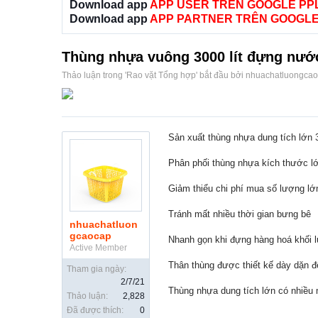
Download app
APP USER TRÊN GOOGLE PP
Download app
APP PARTNER TRÊN GOOGLE
Thùng nhựa vuông 3000 lít đựng nước 
Thảo luận trong '
Rao vặt Tổng hợp
' bắt đầu bởi
nhuachatluongca
Sản xuất thùng nhựa dung tích lớn 
Phân phối thùng nhựa kích thước lớ
Giảm thiểu chi phí mua số lượng lớ
Tránh mất nhiều thời gian bưng bê
nhuachatluon
gcaocap
Nhanh gọn khi đựng hàng hoá khối l
Active Member
Thân thùng được thiết kế dày dặn 
Tham gia ngày:
2/7/21
Thùng nhựa dung tích lớn có nhiều 
Thảo luận:
2,828
Đã được thích:
0