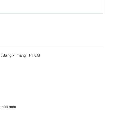
 lít đựng xi măng TPHCM
ng móp méo