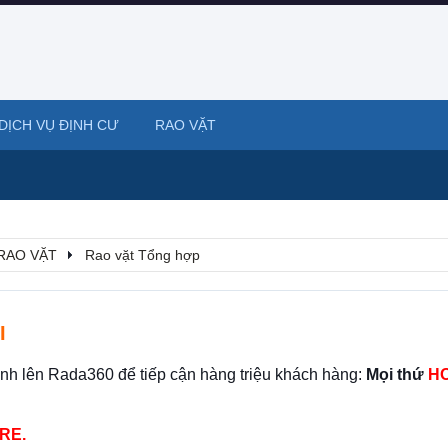
DỊCH VỤ ĐỊNH CƯ
RAO VẶT
RAO VẶT
Rao vặt Tổng hợp
I
ình lên Rada360 để tiếp cận hàng triệu khách hàng:
Mọi thứ
HO
RE.