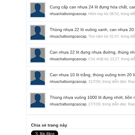
Cung cấp can nhựa 24 lít đựng hóa chất, can
nhuachatluongcaocap
,
Hôm nay lúc 06:52
, trong d
Thùng nhựa 22 lít vuông xanh, can nhựa 20 l
nhuachatluongcaocap
,
Thứ năm lúc 01:07
, trong d
Can nhựa 22 lít đựng nhựa đường, thùng nh
nhuachatluongcaocap
,
Chủ nhật lúc 23:27
, trong d
Can nhựa 10 lít trắng, thùng vuông trơn 20 lí
nhuachatluongcaocap
,
31/7/26
, trong diễn đàn:
Rao
Thùng nhựa vuông 1000 lít đựng nhớt, bồn n
nhuachatluongcaocap
,
27/7/26
, trong diễn đàn:
Rao
Chia sẻ trang này