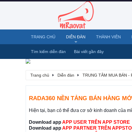
TRANG CHỦ
DIỄN ĐÀN
THÀNH VIÊN
Tìm kiếm diễn đàn
Bài viết gần đây
Trang chủ
Diễn đàn
TRUNG TÂM MUA BÁN - 
RADA360 NỀN TẢNG BÁN HÀNG MỚ
Hiện tại, bạn có thể đưa cơ sở kinh doanh của m
Download app
APP USER TRÊN APP STORE
Download app
APP PARTNER TRÊN APPSTO