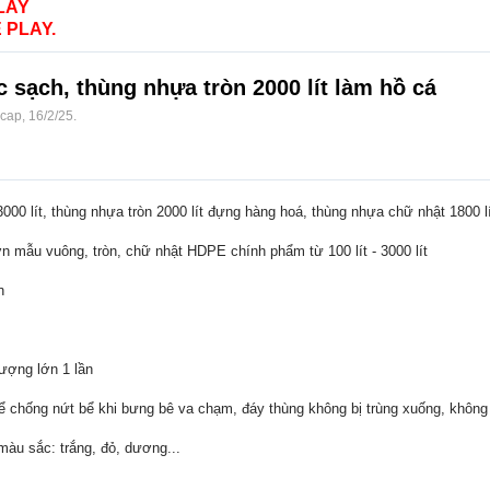
LAY
 PLAY.
sạch, thùng nhựa tròn 2000 lít làm hồ cá
ocap
,
16/2/25
.
3000 lít, thùng nhựa tròn 2000 lít đựng hàng hoá, thùng nhựa chữ nhật 1800
n mẫu vuông, tròn, chữ nhật HDPE chính phẩm từ 100 lít - 3000 lít
n
ượng lớn 1 lần
để chống nứt bể khi bưng bê va chạm, đáy thùng không bị trùng xuống, khô
màu sắc: trắng, đỏ, dương...