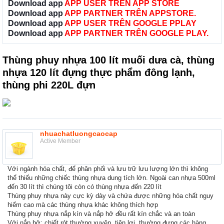
Download app
APP USER TRÊN APP STORE
Download app
APP PARTNER TRÊN APPSTORE.
Download app
APP USER TRÊN GOOGLE PPLAY
Download app
APP PARTNER TRÊN GOOGLE PLAY.
Thùng phuy nhựa 100 lít muối dưa cà, thùng
nhựa 120 lít đựng thực phẩm đông lạnh,
thùng phi 220L đựn
nhuachatluongcaocap
Active Member
Với ngành hóa chất, để phân phối và lưu trữ lưu lượng lớn thì không
thể thiếu những chiếc thùng nhựa dung tích lớn. Ngoài can nhựa 500ml
đến 30 lít thì chúng tôi còn có thùng nhựa đến 220 lít
Thùng phuy nhựa này cực kỳ dày và chứa được những hóa chất nguy
hiểm cao mà các thùng nhựa khác không thích hợp
Thùng phuy nhựa nắp kín và nắp hở đều rất kín chắc và an toàn
Với nắp hở: chiết rót thường xuyên, tiện lợi, thường đựng các hàng