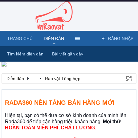
TRANG CHỦ
DIỄN ĐÀN
ĐĂNG NHẬP
Tìm kiếm diễn đàn
Bài viết gần đây
Diễn đàn
...
Rao vặt Tổng hợp
RADA360 NỀN TẢNG BÁN HÀNG MỚI
Hiện tại, bạn có thể đưa cơ sở kinh doanh của mình lên
Rada360 để tiếp cận hàng triệu khách hàng:
Mọi thứ
HOÀN TOÀN MIỄN PHÍ, CHẤT LƯỢNG.