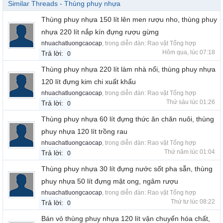
Similar Threads - Thùng phuy nhựa
Thùng phuy nhựa 150 lít lên men rượu nho, thùng phuy
nhựa 220 lít nắp kín đựng rượu gừng
nhuachatluongcaocap
, trong diễn đàn:
Rao vặt Tổng hợp
Hôm qua, lúc 07:18
Trả lời:
0
Thùng phuy nhựa 220 lít làm nhà nổi, thùng phuy nhựa
120 lít đựng kim chi xuất khẩu
nhuachatluongcaocap
, trong diễn đàn:
Rao vặt Tổng hợp
Thứ sáu lúc 01:26
Trả lời:
0
Thùng phuy nhựa 60 lít đựng thức ăn chăn nuôi, thùng
phuy nhựa 120 lít trồng rau
nhuachatluongcaocap
, trong diễn đàn:
Rao vặt Tổng hợp
Thứ năm lúc 01:04
Trả lời:
0
Thùng phuy nhựa 30 lít đựng nước sốt pha sẵn, thùng
phuy nhựa 50 lít đựng mật ong, ngâm rượu
nhuachatluongcaocap
, trong diễn đàn:
Rao vặt Tổng hợp
Thứ tư lúc 08:22
Trả lời:
0
Bán vỏ thùng phuy nhựa 120 lít vận chuyển hóa chất,