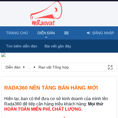
TRANG CHỦ
DIỄN ĐÀN
ĐĂNG NHẬP
Tìm kiếm diễn đàn
Bài viết gần đây
Diễn đàn
...
Rao vặt Tổng hợp
RADA360 NỀN TẢNG BÁN HÀNG MỚI
Hiện tại, bạn có thể đưa cơ sở kinh doanh của mình lên
Rada360 để tiếp cận hàng triệu khách hàng:
Mọi thứ
HOÀN TOÀN MIỄN PHÍ, CHẤT LƯỢNG.