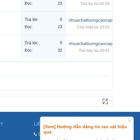
Đọc:
23
Thứ ba lúc 00:29
Trả lời:
0
nhuachatluongcaocap
Đọc:
23
Chủ nhật lúc 23:53
Trả lời:
0
nhuachatluongcaocap
Đọc:
32
Thứ bảy lúc 00:43
ÀY
LIÊN HỆ
[Xem] Hưỡng dẫn đăng tin rao vặt hiệu
quả
0858002468