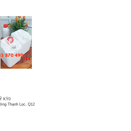
Ỹ KỲ0
ường Thạnh Lọc, Q12