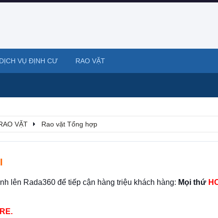
DỊCH VỤ ĐỊNH CƯ
RAO VẶT
RAO VẶT
Rao vặt Tổng hợp
I
ình lên Rada360 để tiếp cận hàng triệu khách hàng:
Mọi thứ
HO
RE.