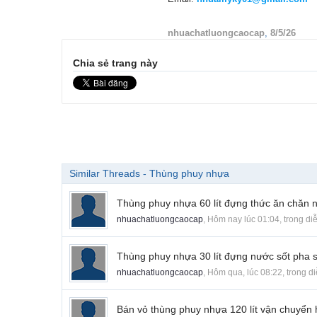
nhuachatluongcaocap
,
8/5/26
Chia sẻ trang này
Similar Threads - Thùng phuy nhựa
Thùng phuy nhựa 60 lít đựng thức ăn chăn nu
nhuachatluongcaocap
,
Hôm nay lúc 01:04
, trong d
Thùng phuy nhựa 30 lít đựng nước sốt pha 
nhuachatluongcaocap
,
Hôm qua, lúc 08:22
, trong d
Bán vỏ thùng phuy nhựa 120 lít vận chuyển 