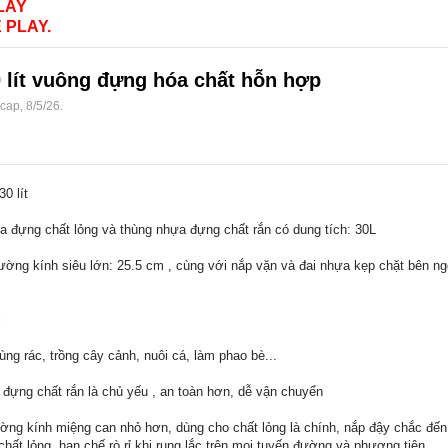
LAY
 PLAY.
0 lít vuông đựng hóa chất hỗn hợp
ocap
,
8/5/26
.
0 lít
 đựng chất lỏng và thùng nhựa đựng chất rắn có dung tích: 30L
ờng kính siêu lớn: 25.5 cm , cùng với nắp vặn và đai nhựa kẹp chặt bên ngo
i
g rác, trồng cây cảnh, nuôi cá, làm phao bè...
 đựng chất rắn là chủ yếu , an toàn hơn, dễ vận chuyển
ường kính miệng can nhỏ hơn, dùng cho chất lỏng là chính, nắp đậy chắc đế
ất lỏng, hạn chế rò rỉ khi rung lắc trên mọi tuyến đường và phương tiện