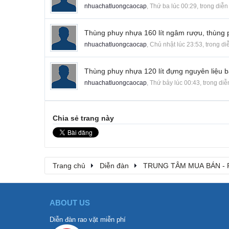
nhuachatluongcaocap
,
Thứ ba lúc 00:29
, trong diễ
Thùng phuy nhựa 160 lít ngâm rượu, thùng 
nhuachatluongcaocap
,
Chủ nhật lúc 23:53
, trong d
Thùng phuy nhựa 120 lít đựng nguyên liệu b
nhuachatluongcaocap
,
Thứ bảy lúc 00:43
, trong di
Chia sẻ trang này
Trang chủ
Diễn đàn
TRUNG TÂM MUA BÁN - 
ABOUT US
Diễn đàn rao vặt miễn phí