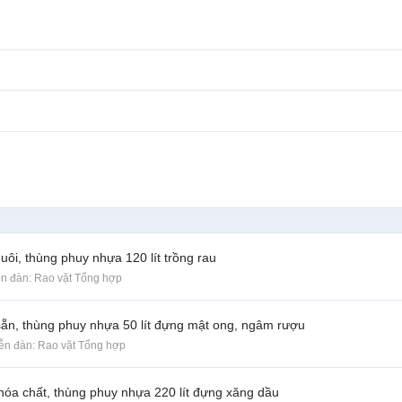
ôi, thùng phuy nhựa 120 lít trồng rau
iễn đàn:
Rao vặt Tổng hợp
sẵn, thùng phuy nhựa 50 lít đựng mật ong, ngâm rượu
iễn đàn:
Rao vặt Tổng hợp
hóa chất, thùng phuy nhựa 220 lít đựng xăng dầu