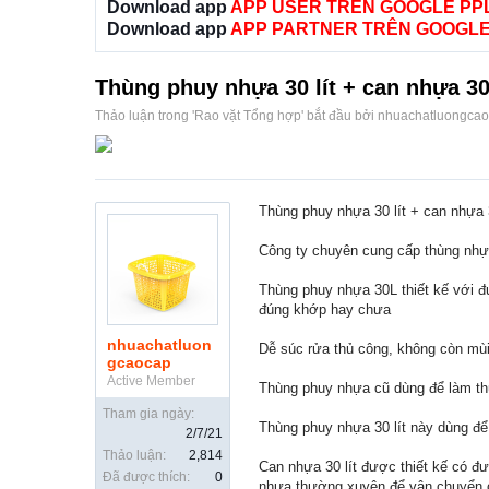
Download app
APP USER TRÊN GOOGLE PP
Download app
APP PARTNER TRÊN GOOGLE
Thùng phuy nhựa 30 lít + can nhựa 3
Thảo luận trong '
Rao vặt Tổng hợp
' bắt đầu bởi
nhuachatluongca
Thùng phuy nhựa 30 lít + can nhựa 3
Công ty chuyên cung cấp thùng nhựa
Thùng phuy nhựa 30L thiết kế với đư
đúng khớp hay chưa
nhuachatluon
Dễ súc rửa thủ công, không còn mù
gcaocap
Active Member
Thùng phuy nhựa cũ dùng để làm thùn
Tham gia ngày:
Thùng phuy nhựa 30 lít này dùng để
2/7/21
Thảo luận:
2,814
Can nhựa 30 lít được thiết kế có đ
Đã được thích:
0
nhựa thường xuyên để vận chuyển ch