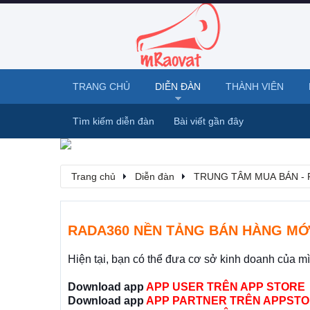
TRANG CHỦ
DIỄN ĐÀN
THÀNH VIÊN
Tìm kiếm diễn đàn
Bài viết gần đây
Trang chủ
Diễn đàn
TRUNG TÂM MUA BÁN - 
RADA360 NỀN TẢNG BÁN HÀNG MỚ
Hiện tại, bạn có thể đưa cơ sở kinh doanh của m
Download app
APP USER TRÊN APP STORE
Download app
APP PARTNER TRÊN APPSTO