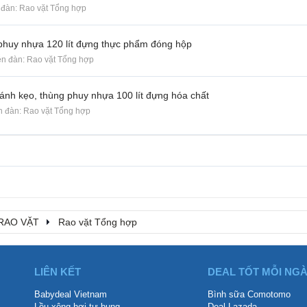
n đàn:
Rao vặt Tổng hợp
phuy nhựa 120 lít đựng thực phẩm đóng hộp
iễn đàn:
Rao vặt Tổng hợp
ánh kẹo, thùng phuy nhựa 100 lít đựng hóa chất
ễn đàn:
Rao vặt Tổng hợp
RAO VẶT
Rao vặt Tổng hợp
LIÊN KẾT
DEAL TỐT MỖI NG
Babydeal Vietnam
Bình sữa Comotomo
Lều xông hơi tự bung
Deal Lazada