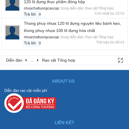
120 lít đựng thực phẩm đóng hộp
nhuachatluongcaocap
, trong diễn đàn:
Rao vặt Tổng hợp
Chủ nhật lúc 23:53
Trả lời:
0
Thùng phuy nhựa 120 lít đựng nguyên liệu bánh kẹo,
thùng phuy nhựa 100 lít đựng hóa chất
nhuachatluongcaocap
, trong diễn đàn:
Rao vặt Tổng hợp
Thứ bảy lúc 00:43
Trả lời:
0
Diễn đàn
...
Rao vặt Tổng hợp
ABOUT US
Diễn đàn rao vặt miễn phí
LIÊN KẾT