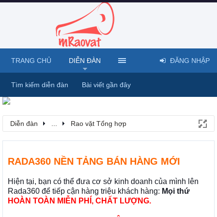
TRANG CHỦ
DIỄN ĐÀN
ĐĂNG NHẬP
Tìm kiếm diễn đàn
Bài viết gần đây
Diễn đàn
...
Rao vặt Tổng hợp
RADA360 NỀN TẢNG BÁN HÀNG MỚI
Hiện tại, bạn có thể đưa cơ sở kinh doanh của mình lên
Rada360 để tiếp cận hàng triệu khách hàng:
Mọi thứ
HOÀN TOÀN MIỄN PHÍ, CHẤT LƯỢNG.