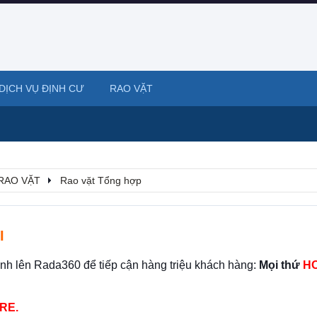
DỊCH VỤ ĐỊNH CƯ
RAO VẶT
RAO VẶT
Rao vặt Tổng hợp
I
ình lên Rada360 để tiếp cận hàng triệu khách hàng:
Mọi thứ
HO
RE.