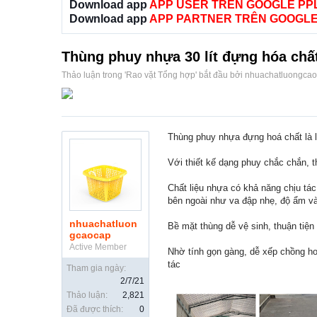
Download app
APP USER TRÊN GOOGLE PP
Download app
APP PARTNER TRÊN GOOGLE
Thùng phuy nhựa 30 lít đựng hóa chất
Thảo luận trong '
Rao vặt Tổng hợp
' bắt đầu bởi
nhuachatluongca
Thùng phuy nhựa đựng hoá chất là l
Với thiết kế dạng phuy chắc chắn, t
Chất liệu nhựa có khả năng chịu tá
bên ngoài như va đập nhẹ, độ ẩm và
nhuachatluon
Bề mặt thùng dễ vệ sinh, thuận tiện 
gcaocap
Active Member
Nhờ tính gọn gàng, dễ xếp chồng hoặ
tác
Tham gia ngày:
2/7/21
Thảo luận:
2,821
Đã được thích:
0