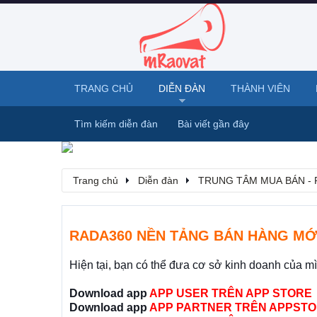
TRANG CHỦ
DIỄN ĐÀN
THÀNH VIÊN
Tìm kiếm diễn đàn
Bài viết gần đây
Trang chủ
Diễn đàn
TRUNG TÂM MUA BÁN - 
RADA360 NỀN TẢNG BÁN HÀNG MỚ
Hiện tại, bạn có thể đưa cơ sở kinh doanh của m
Download app
APP USER TRÊN APP STORE
Download app
APP PARTNER TRÊN APPSTO