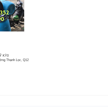
Ỹ KỲ0
ường Thạnh Lọc, Q12