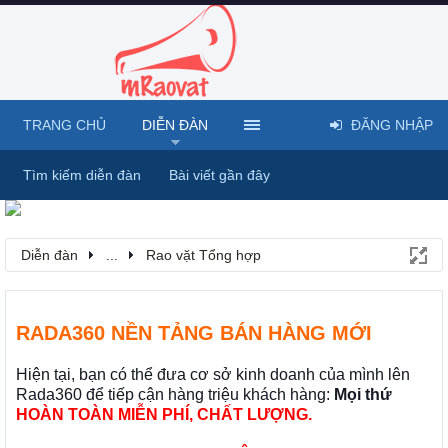
TRANG CHỦ
DIỄN ĐÀN
ĐĂNG NHẬP
Tìm kiếm diễn đàn
Bài viết gần đây
Diễn đàn
...
Rao vặt Tổng hợp
RADA360 NỀN TẢNG BÁN HÀNG MỚI
Hiện tại, bạn có thể đưa cơ sở kinh doanh của mình lên
Rada360 để tiếp cận hàng triệu khách hàng:
Mọi thứ
HOÀN TOÀN MIỄN PHÍ, CHẤT LƯỢNG.