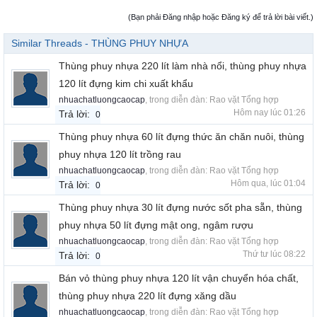
(Bạn phải Đăng nhập hoặc Đăng ký để trả lời bài viết.)
Similar Threads - THÙNG PHUY NHỰA
Thùng phuy nhựa 220 lít làm nhà nổi, thùng phuy nhựa
120 lít đựng kim chi xuất khẩu
nhuachatluongcaocap
, trong diễn đàn:
Rao vặt Tổng hợp
Hôm nay lúc 01:26
Trả lời:
0
Thùng phuy nhựa 60 lít đựng thức ăn chăn nuôi, thùng
phuy nhựa 120 lít trồng rau
nhuachatluongcaocap
, trong diễn đàn:
Rao vặt Tổng hợp
Hôm qua, lúc 01:04
Trả lời:
0
Thùng phuy nhựa 30 lít đựng nước sốt pha sẵn, thùng
phuy nhựa 50 lít đựng mật ong, ngâm rượu
nhuachatluongcaocap
, trong diễn đàn:
Rao vặt Tổng hợp
Thứ tư lúc 08:22
Trả lời:
0
Bán vỏ thùng phuy nhựa 120 lít vận chuyển hóa chất,
thùng phuy nhựa 220 lít đựng xăng dầu
nhuachatluongcaocap
, trong diễn đàn:
Rao vặt Tổng hợp