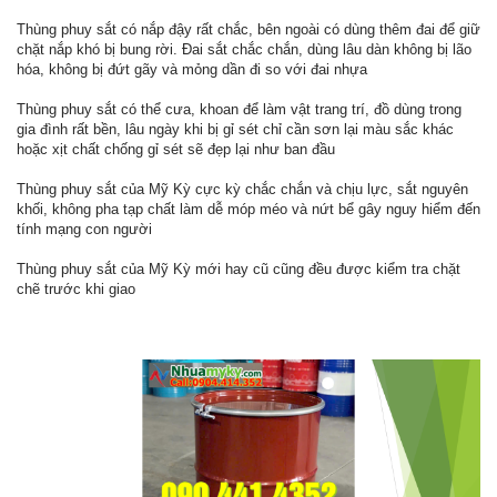
Thùng phuy sắt có nắp đậy rất chắc, bên ngoài có dùng thêm đai để giữ
chặt nắp khó bị bung rời. Đai sắt chắc chắn, dùng lâu dàn không bị lão
hóa, không bị đứt gãy và mỏng dần đi so với đai nhựa
Thùng phuy sắt có thể cưa, khoan để làm vật trang trí, đồ dùng trong
gia đình rất bền, lâu ngày khi bị gỉ sét chỉ cần sơn lại màu sắc khác
hoặc xịt chất chống gỉ sét sẽ đẹp lại như ban đầu
Thùng phuy sắt của Mỹ Kỳ cực kỳ chắc chắn và chịu lực, sắt nguyên
khối, không pha tạp chất làm dễ móp méo và nứt bể gây nguy hiểm đến
tính mạng con người
Thùng phuy sắt của Mỹ Kỳ mới hay cũ cũng đều được kiểm tra chặt
chẽ trước khi giao