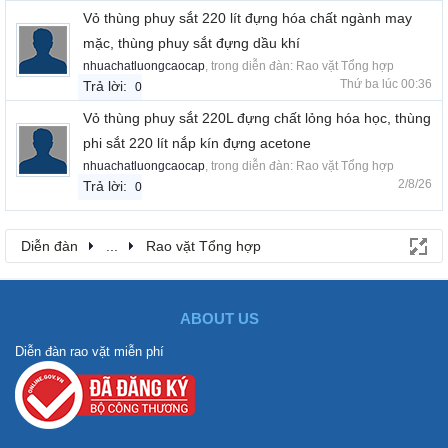
Vỏ thùng phuy sắt 220 lít đựng hóa chất ngành may
mặc, thùng phuy sắt đựng dầu khí
nhuachatluongcaocap
, trong diễn đàn:
Rao vặt Tổng hợp
Thứ ba lúc 00:36
Trả lời:
0
Vỏ thùng phuy sắt 220L đựng chất lỏng hóa học, thùng
phi sắt 220 lít nắp kín đựng acetone
nhuachatluongcaocap
, trong diễn đàn:
Rao vặt Tổng hợp
2/8/26
Trả lời:
0
Diễn đàn
...
Rao vặt Tổng hợp
ABOUT US
Diễn đàn rao vặt miễn phí