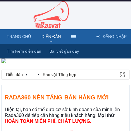
TRANG CHỦ
DIỄN ĐÀN
ĐĂNG NHẬP
Tìm kiếm diễn đàn
Bài viết gần đây
Diễn đàn
...
Rao vặt Tổng hợp
RADA360 NỀN TẢNG BÁN HÀNG MỚI
Hiện tại, bạn có thể đưa cơ sở kinh doanh của mình lên
Rada360 để tiếp cận hàng triệu khách hàng:
Mọi thứ
HOÀN TOÀN MIỄN PHÍ, CHẤT LƯỢNG.