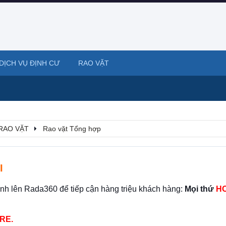
DỊCH VỤ ĐỊNH CƯ
RAO VẶT
RAO VẶT
Rao vặt Tổng hợp
I
ình lên Rada360 để tiếp cận hàng triệu khách hàng:
Mọi thứ
HO
RE.