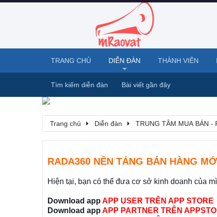
TRANG CHỦ
DIỄN ĐÀN
THÀNH VIÊN
Tìm kiếm diễn đàn
Bài viết gần đây
Trang chủ
Diễn đàn
TRUNG TÂM MUA BÁN - 
RADA360 NỀN TẢNG BÁN HÀNG MỚ
Hiện tại, bạn có thể đưa cơ sở kinh doanh của m
Download app
APP USER TRÊN APP STORE
Download app
APP PARTNER TRÊN APPSTO