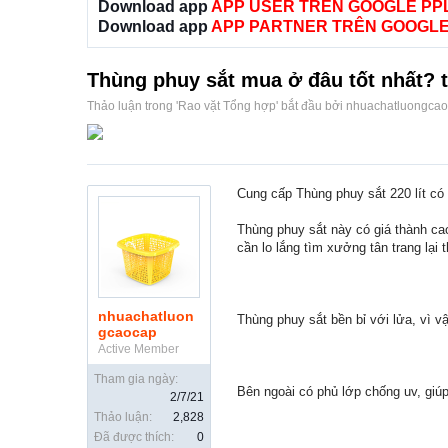
Download app
APP USER TRÊN GOOGLE PP
Download app
APP PARTNER TRÊN GOOGLE
Thùng phuy sắt mua ở đâu tốt nhất? t
Thảo luận trong '
Rao vặt Tổng hợp
' bắt đầu bởi
nhuachatluongca
Cung cấp Thùng phuy sắt 220 lít có
Thùng phuy sắt này có giá thành cao
cần lo lắng tìm xưởng tân trang lại 
nhuachatluon
Thùng phuy sắt bền bỉ với lửa, vì vậ
gcaocap
Active Member
Tham gia ngày:
Bên ngoài có phủ lớp chống uv, giú
2/7/21
Thảo luận:
2,828
Đã được thích:
0