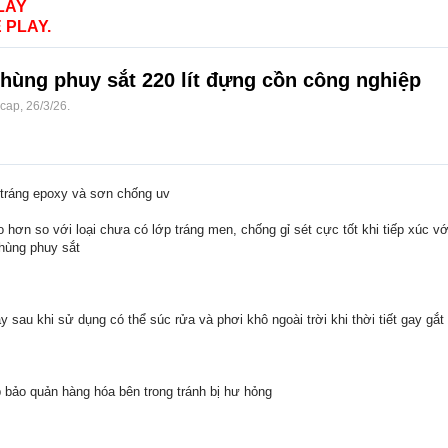
LAY
 PLAY.
hùng phuy sắt 220 lít đựng cồn công nghiệp
ocap
,
26/3/26
.
 tráng epoxy và sơn chống uv
 hơn so với loại chưa có lớp tráng men, chống gỉ sét cực tốt khi tiếp xúc v
thùng phuy sắt
y sau khi sử dụng có thể súc rửa và phơi khô ngoài trời khi thời tiết gay gắt
p bảo quản hàng hóa bên trong tránh bị hư hỏng