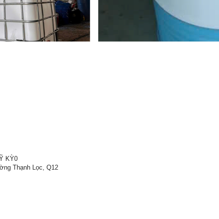
Ỹ KỲ0
ường Thạnh Lọc, Q12