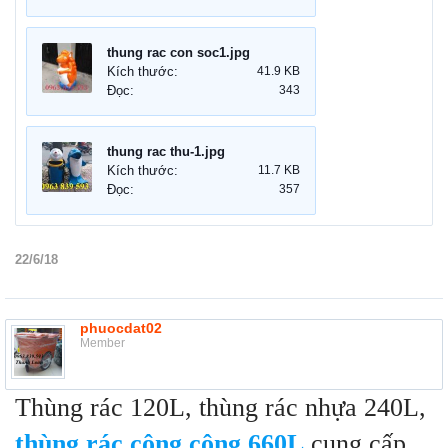
thung rac con soc1.jpg
Kích thước:
41.9 KB
Đọc:
343
thung rac thu-1.jpg
Kích thước:
11.7 KB
Đọc:
357
22/6/18
phuocdat02
Member
Thùng rác 120L, thùng rác nhựa 240L,
thùng rác công cộng 660L
cung cấp