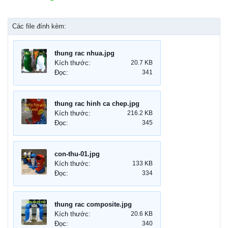
Các file đính kèm:
thung rac nhua.jpg
Kích thước:
20.7 KB
Đọc:
341
thung rac hinh ca chep.jpg
Kích thước:
216.2 KB
Đọc:
345
con-thu-01.jpg
Kích thước:
133 KB
Đọc:
334
thung rac composite.jpg
Kích thước:
20.6 KB
Đọc:
340