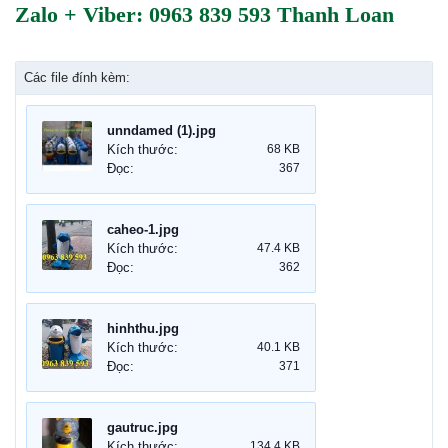
Zalo + Viber: 0963 839 593 Thanh Loan
Các file đính kèm:
unndamed (1).jpg
Kích thước:
68 KB
Đọc:
367
caheo-1.jpg
Kích thước:
47.4 KB
Đọc:
362
hinhthu.jpg
Kích thước:
40.1 KB
Đọc:
371
gautruc.jpg
Kích thước:
134.4 KB