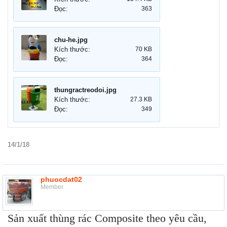
Đọc:
363
chu-he.jpg
Kích thước:
70 KB
Đọc:
364
thungractreodoi.jpg
Kích thước:
27.3 KB
Đọc:
349
14/1/18
phuocdat02
Member
Sản xuất thùng rác Composite theo yêu cầu,