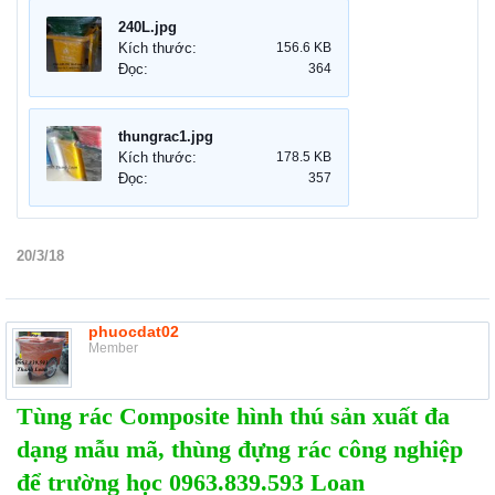
240L.jpg
Kích thước:
156.6 KB
Đọc:
364
thungrac1.jpg
Kích thước:
178.5 KB
Đọc:
357
20/3/18
phuocdat02
Member
Tùng rác Composite hình thú sản xuất đa
dạng mẫu mã, thùng đựng rác công nghiệp
để trường học 0963.839.593 Loan