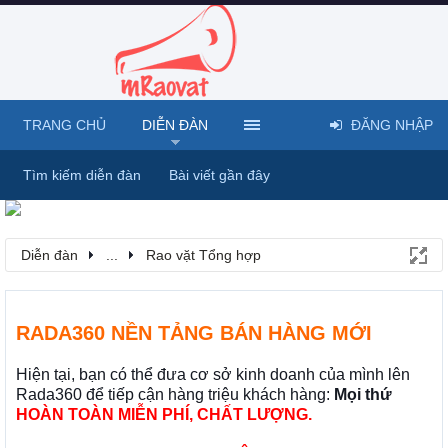
TRANG CHỦ
DIỄN ĐÀN
ĐĂNG NHẬP
Tìm kiếm diễn đàn
Bài viết gần đây
Diễn đàn
...
Rao vặt Tổng hợp
RADA360 NỀN TẢNG BÁN HÀNG MỚI
Hiện tại, bạn có thể đưa cơ sở kinh doanh của mình lên
Rada360 để tiếp cận hàng triệu khách hàng:
Mọi thứ
HOÀN TOÀN MIỄN PHÍ, CHẤT LƯỢNG.