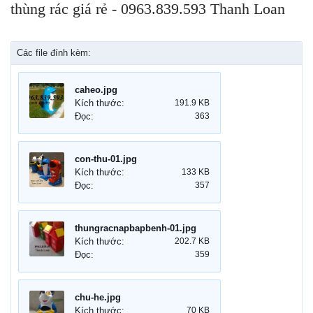
thùng rác giá rẻ - 0963.839.593 Thanh Loan
Các file đính kèm:
caheo.jpg
Kích thước:
191.9 KB
Đọc:
363
con-thu-01.jpg
Kích thước:
133 KB
Đọc:
357
thungracnapbapbenh-01.jpg
Kích thước:
202.7 KB
Đọc:
359
chu-he.jpg
Kích thước:
70 KB