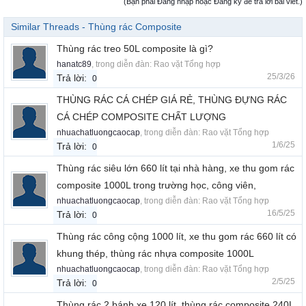
(Bạn phải Đăng nhập hoặc Đăng ký để trả lời bài viết.)
Similar Threads - Thùng rác Composite
Thùng rác treo 50L composite là gì?
hanatc89
, trong diễn đàn:
Rao vặt Tổng hợp
25/3/26
Trả lời:
0
THÙNG RÁC CÁ CHÉP GIÁ RẺ, THÙNG ĐỰNG RÁC
CÁ CHÉP COMPOSITE CHẤT LƯỢNG
nhuachatluongcaocap
, trong diễn đàn:
Rao vặt Tổng hợp
1/6/25
Trả lời:
0
Thùng rác siêu lớn 660 lít tại nhà hàng, xe thu gom rác
composite 1000L trong trường học, công viên,
nhuachatluongcaocap
, trong diễn đàn:
Rao vặt Tổng hợp
16/5/25
Trả lời:
0
Thùng rác công cộng 1000 lít, xe thu gom rác 660 lít có
khung thép, thùng rác nhựa composite 1000L
nhuachatluongcaocap
, trong diễn đàn:
Rao vặt Tổng hợp
2/5/25
Trả lời:
0
Thùng rác 2 bánh xe 120 lít, thùng rác composite 240L,