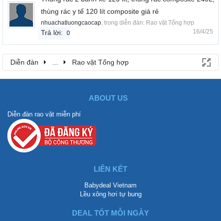
thùng rác y tế 120 lít composite giá rẻ
nhuachatluongcaocap
, trong diễn đàn:
Rao vặt Tổng hợp
16/4/25
Trả lời:
0
Diễn đàn
...
Rao vặt Tổng hợp
ABOUT US
Diễn đàn rao vặt miễn phí
LIÊN KẾT
Babydeal Vietnam
Lều xông hơi tự bung
DEAL TỐT MỖI NGÀY