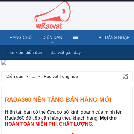
TRANG CHỦ
DIỄN ĐÀN
ĐĂNG NHẬP
Tìm kiếm diễn đàn
Bài viết gần đây
Diễn đàn
...
Rao vặt Tổng hợp
RADA360 NỀN TẢNG BÁN HÀNG MỚI
Hiện tại, bạn có thể đưa cơ sở kinh doanh của mình lên
Rada360 để tiếp cận hàng triệu khách hàng:
Mọi thứ
HOÀN TOÀN MIỄN PHÍ, CHẤT LƯỢNG.