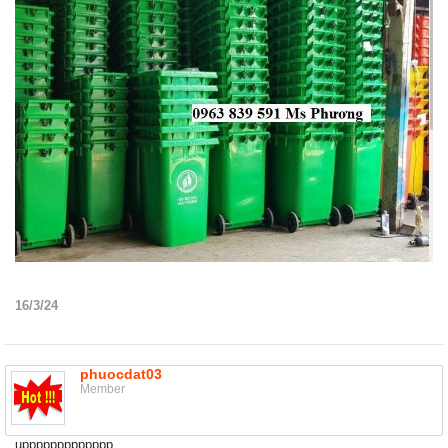
16/3/24
phuocdat03
Member
uppppppppppppp