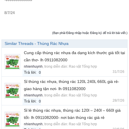
8/7/24
(Bạn phải Đăng nhập hoặc Đăng ký để trả lời bài viết.)
Similar Threads - Thùng Rác Nhựa
Cung cấp thùng rác nhựa đa dạng kích thước giá tốt tại
cần thơ- lh 0911082000
nhienhuynh
, trong diễn đàn:
Rao vặt Tổng hợp
31/7/26
Trả lời:
0
Sỉ thùng rác nhựa, thùng rác 120L 240L 660L giá rẻ-
giao hàng tận nơi- lh 0911082000
nhienhuynh
, trong diễn đàn:
Rao vặt Tổng hợp
28/7/26
Trả lời:
0
Sỉ lẻ thùng rác nhựa, thùng rác 120l – 240l – 660l giá
tốt- lh 0911082000- nơi bán thùng rác giá rẻ
nhienhuynh
, trong diễn đàn:
Rao vặt Tổng hợp