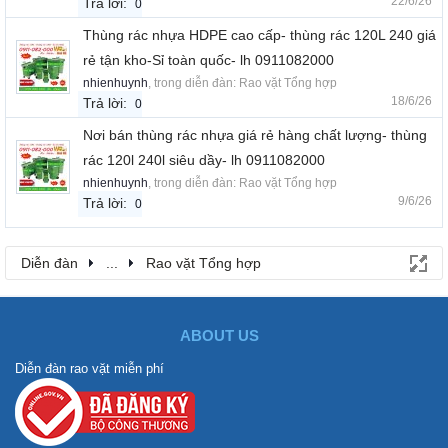
22/6/26
Trả lời:
0
Thùng rác nhựa HDPE cao cấp- thùng rác 120L 240 giá
rẻ tận kho-Sỉ toàn quốc- lh 0911082000
nhienhuynh
, trong diễn đàn:
Rao vặt Tổng hợp
18/6/26
Trả lời:
0
Nơi bán thùng rác nhựa giá rẻ hàng chất lượng- thùng
rác 120l 240l siêu dầy- lh 0911082000
nhienhuynh
, trong diễn đàn:
Rao vặt Tổng hợp
9/6/26
Trả lời:
0
Diễn đàn
...
Rao vặt Tổng hợp
ABOUT US
Diễn đàn rao vặt miễn phí