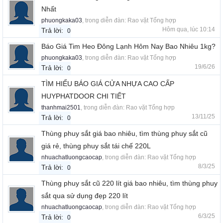
Nhất
phuongkaka03
, trong diễn đàn:
Rao vặt Tổng hợp
Hôm qua, lúc 10:14
Trả lời:
0
Báo Giá Tim Heo Đông Lạnh Hôm Nay Bao Nhiêu 1kg?
phuongkaka03
, trong diễn đàn:
Rao vặt Tổng hợp
19/6/26
Trả lời:
0
TÌM HIỂU BÁO GIÁ CỬA NHỰA CAO CẤP
HUYPHATDOOR CHI TIẾT
thanhmai2501
, trong diễn đàn:
Rao vặt Tổng hợp
13/11/25
Trả lời:
0
Thùng phuy sắt giá bao nhiêu, tìm thùng phuy sắt cũ
giá rẻ, thùng phuy sắt tái chế 220L
nhuachatluongcaocap
, trong diễn đàn:
Rao vặt Tổng hợp
8/3/25
Trả lời:
0
Thùng phuy sắt cũ 220 lít giá bao nhiêu, tìm thùng phuy
sắt qua sử dụng đẹp 220 lít
nhuachatluongcaocap
, trong diễn đàn:
Rao vặt Tổng hợp
6/3/25
Trả lời:
0