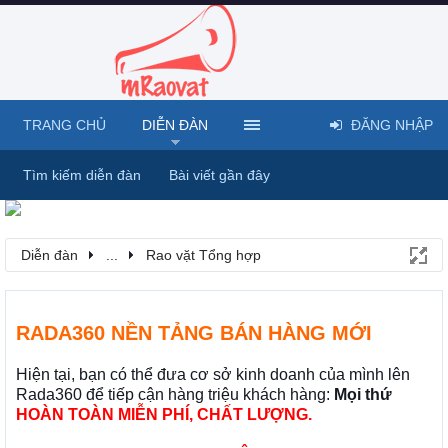
TRANG CHỦ
DIỄN ĐÀN
ĐĂNG NHẬP
Tìm kiếm diễn đàn
Bài viết gần đây
Diễn đàn
...
Rao vặt Tổng hợp
RADA360 NỀN TẢNG BÁN HÀNG MỚI
Hiện tại, bạn có thể đưa cơ sở kinh doanh của mình lên
Rada360 để tiếp cận hàng triệu khách hàng:
Mọi thứ
HOÀN TOÀN MIỄN PHÍ, CHẤT LƯỢNG.