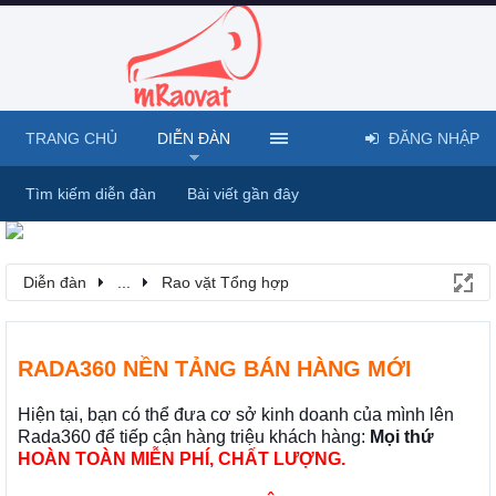
TRANG CHỦ
DIỄN ĐÀN
ĐĂNG NHẬP
Tìm kiếm diễn đàn
Bài viết gần đây
Diễn đàn
...
Rao vặt Tổng hợp
RADA360 NỀN TẢNG BÁN HÀNG MỚI
Hiện tại, bạn có thể đưa cơ sở kinh doanh của mình lên
Rada360 để tiếp cận hàng triệu khách hàng:
Mọi thứ
HOÀN TOÀN MIỄN PHÍ, CHẤT LƯỢNG.