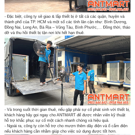
- Đặc biệt, công ty sẽ giao & lắp thiết bị ở tất cả các quận, huyện và
thành phố của TP. HCM và một số các tỉnh lân cận như: Bình Dương,
Đồng Nai, Long An, Bà Rịa – Vũng Tàu, Bình Phước,… Đồng thời, tháo
dỡ và thu hồi thiết bị tận nơi khi hết hạn thuê.
- Và trong suốt thời gian thuê, nếu gặp phải sự cố phát sinh với thiết bị,
khách hàng hãy gọi ngay cho ANTMART để được nhân viên kỹ thuật
hỗ trợ khắc phục sự cố một cách nhanh chóng và hiệu quả.
- Ngoài ra, công ty còn hỗ trợ cho mượn thêm dây điện và ổ cắm điện
nếu khách hàng cần nhằm giúp cho việc sử dụng được tốt hơn.