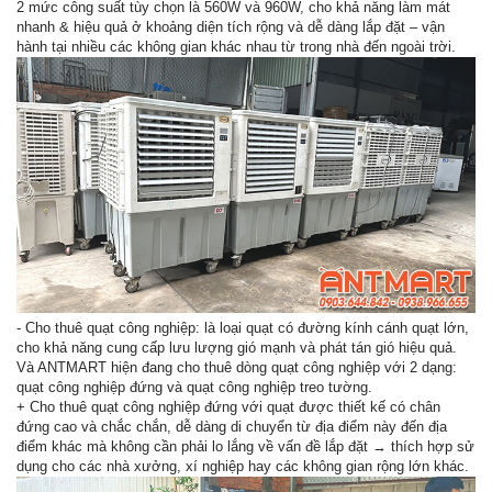
2 mức công suất tùy chọn là 560W và 960W, cho khả năng làm mát
nhanh & hiệu quả ở khoảng diện tích rộng và dễ dàng lắp đặt – vận
hành tại nhiều các không gian khác nhau từ trong nhà đến ngoài trời.
- Cho thuê quạt công nghiệp: là loại quạt có đường kính cánh quạt lớn,
cho khả năng cung cấp lưu lượng gió mạnh và phát tán gió hiệu quả.
Và ANTMART hiện đang cho thuê dòng quạt công nghiệp với 2 dạng:
quạt công nghiệp đứng và quạt công nghiệp treo tường.
+ Cho thuê quạt công nghiệp đứng với quạt được thiết kế có chân
đứng cao và chắc chắn, dễ dàng di chuyển từ địa điểm này đến địa
điểm khác mà không cần phải lo lắng về vấn đề lắp đặt → thích hợp sử
dụng cho các nhà xưởng, xí nghiệp hay các không gian rộng lớn khác.