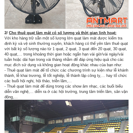
2/
Cho thuê quạt làm mát có số lượng và thời gian linh hoạt:
Với kho hàng trữ sẵn một số lượng lớn quạt làm mát được kiểm tra
định kỳ và vệ sinh thường xuyên, khách hàng có thể yên tâm thuê quạt
với bất kỳ số lượng nào từ 1 quạt, 2 quạt, 3 quạt đến 20 quạt, 30 quạt,
40 quạt,… trong khoảng thời gian hoặc ngắn hạn vài giờ/vài ngày/vài
tuần hoặc dài hạn trong vài tháng nhằm để đáp ứng hiệu quả cho các
mục đích sử dụng và không gian hoạt động khác nhau của bạn như:
- Thuê quạt làm mát để tổ chức các chương trình sự kiện như lễ khánh
thành, lễ khai trương, lễ tốt nghiệp, lễ thành lập công ty,… hay tổ chức
các buổi hội nghị, hội thảo, triễn lãm,…
- Thuê quạt làm mát để dùng trong các show âm nhạc, các buổi biểu
diễn văn nghệ,… diễn ra ở các hội trường, trung tâm triển lãm, sân vận
động,…