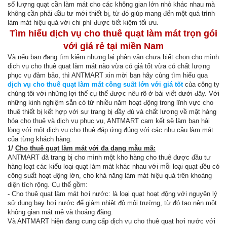
số lượng quạt cần làm mát cho các không gian lớn nhỏ khác nhau mà
không cần phải đầu tư mới thiết bị, từ đó giúp mang đến một quá trình
làm mát hiệu quả với chi phí được tiết kiệm tối ưu.
Tìm hiểu dịch vụ cho thuê quạt làm mát trọn gói
với giá rẻ tại miền Nam
Và nếu bạn đang tìm kiếm nhưng lại phân vân chưa biết chọn cho mình
dịch vụ cho thuê quạt làm mát nào vừa có giá tốt vừa có chất lượng
phục vụ đảm bảo, thì ANTMART xin mời bạn hãy cùng tìm hiểu qua
dịch vụ cho thuê quạt làm mát công suất lớn với giá tốt
của công ty
chúng tôi với những lợi thế cụ thể được nêu rõ ở bài viết dưới đây. Với
những kinh nghiệm sẵn có từ nhiều năm hoạt động trong lĩnh vực cho
thuê thiết bị kết hợp với sự trang bị đầy đủ và chất lượng về mặt hàng
hóa cho thuê và dịch vụ phục vụ, ANTMART cam kết sẽ làm bạn hài
lòng với một dịch vụ cho thuê đáp ứng đúng với các nhu cầu làm mát
của từng khách hàng.
1/
Cho thuê quạt làm mát với đa dạng mẫu mã:
ANTMART đã trang bị cho mình một kho hàng cho thuê được đầu tư
hàng loạt các kiểu loại quạt làm mát khác nhau với mỗi loại quạt đều có
công suất hoạt động lớn, cho khả năng làm mát hiệu quả trên khoảng
diện tích rộng. Cụ thể gồm:
- Cho thuê quạt làm mát hơi nước: là loại quạt hoạt động với nguyên lý
sử dụng bay hơi nước để giảm nhiệt độ môi trường, từ đó tạo nên một
không gian mát mẻ và thoáng đãng.
Và ANTMART hiện đang cung cấp dịch vụ cho thuê quạt hơi nước với