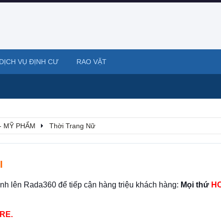
DỊCH VỤ ĐỊNH CƯ
RAO VẶT
- MỸ PHẨM
Thời Trang Nữ
I
ình lên Rada360 để tiếp cận hàng triệu khách hàng:
Mọi thứ
HO
RE.