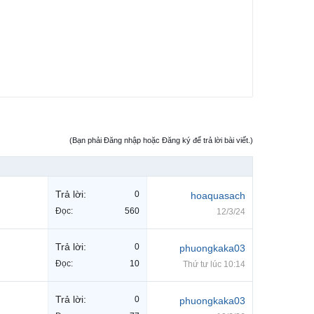
(Bạn phải Đăng nhập hoặc Đăng ký để trả lời bài viết.)
Trả lời:
0
hoaquasach
Đọc:
560
12/3/24
Trả lời:
0
phuongkaka03
Đọc:
10
Thứ tư lúc 10:14
Trả lời:
0
phuongkaka03