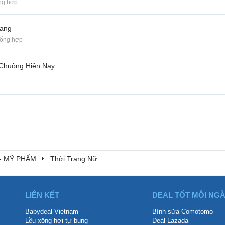
ng hợp
uang
Tổng hợp
 Chuộng Hiện Nay
- MỸ PHẨM
Thời Trang Nữ
LIÊN KẾT
DEAL TỐT MỖI NG
Babydeal Vietnam
Bình sữa Comotomo
Lều xông hơi tự bung
Deal Lazada