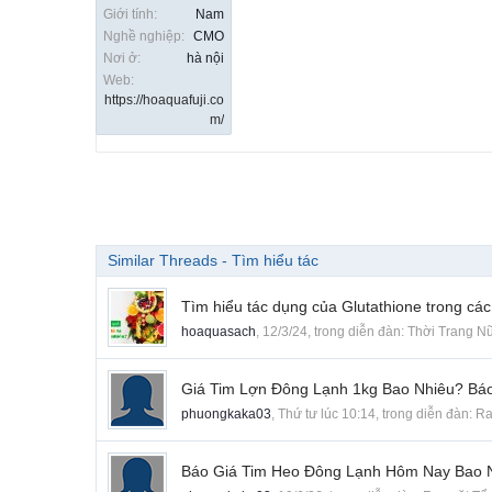
Giới tính:
Nam
Nghề nghiệp:
CMO
Nơi ở:
hà nội
Web:
https://hoaquafuji.co
m/
Similar Threads - Tìm hiểu tác
Tìm hiểu tác dụng của Glutathione trong cá
hoaquasach
,
12/3/24
, trong diễn đàn:
Thời Trang N
Giá Tim Lợn Đông Lạnh 1kg Bao Nhiêu? Báo
phuongkaka03
,
Thứ tư lúc 10:14
, trong diễn đàn:
Ra
Báo Giá Tim Heo Đông Lạnh Hôm Nay Bao 