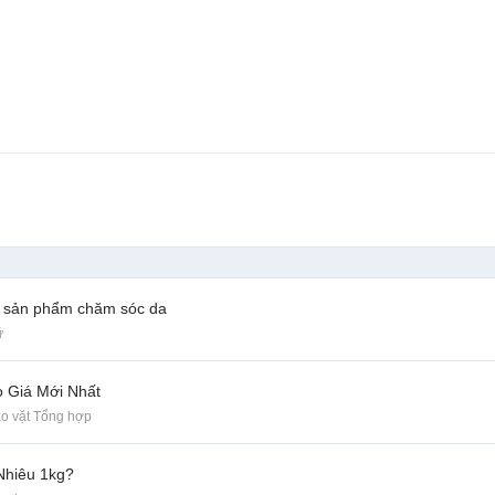
c sản phẩm chăm sóc da
ữ
 Giá Mới Nhất
o vặt Tổng hợp
Nhiêu 1kg?