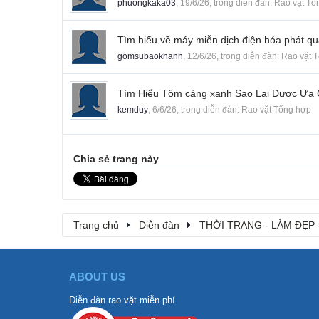
phuongkaka03
,
19/6/26
, trong diễn đàn:
Rao vặt Tổ
Tìm hiểu về máy miễn dịch điện hóa phát q
gomsubaokhanh
,
12/6/26
, trong diễn đàn:
Rao vặt 
Tìm Hiểu Tôm càng xanh Sao Lại Được Ưa
kemduy
,
6/6/26
, trong diễn đàn:
Rao vặt Tổng hợp
Chia sẻ trang này
Trang chủ
Diễn đàn
THỜI TRANG - LÀM ĐẸP 
ABOUT US
Diễn đàn rao vặt miễn phí