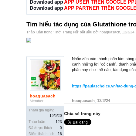
Download app
APP USER TRÊN GOOGLE PP
Download app
APP PARTNER TRÊN GOOGLE
Tìm hiểu tác dụng của Glutathione tr
Thảo luận trong '
Thời Trang Nữ
' bắt đầu bởi
hoaquasach
,
12/3/24
.
Nhắc đến các thành phần làm sáng
cạnh những lời “có cánh”, thành phâ
phần này như thế nào, tác dụng của 
https://paulaschoice.vn/tac-dung-
hoaquasach
hoaquasach
,
12/3/24
Member
Tham gia ngày:
Chia sẻ trang này
19/5/20
Thảo luận:
123
Đã được thích:
0
Điểm thành tích:
16