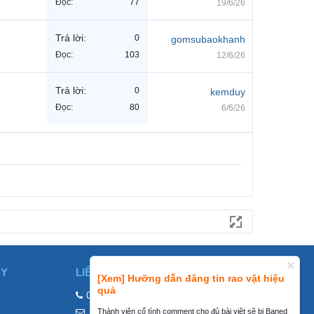
Đọc:
77
19/6/26
Trả lời:
0
gomsubaokhanh
Đọc:
103
12/6/26
Trả lời:
0
kemduy
Đọc:
80
6/6/26
ÀY
LIÊN HỆ
[Xem] Hưỡng dẫn đăng tin rao vặt hiệu
quả
0858002468
Thành viên cố tình comment cho đủ bài viêt sẽ bị Baned
contact@mraovat.vn