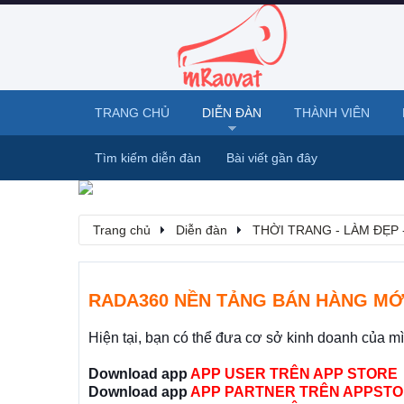
TRANG CHỦ
DIỄN ĐÀN
THÀNH VIÊN
Tìm kiếm diễn đàn
Bài viết gần đây
Trang chủ
Diễn đàn
THỜI TRANG - LÀM ĐẸP 
RADA360 NỀN TẢNG BÁN HÀNG MỚ
Hiện tại, bạn có thể đưa cơ sở kinh doanh của m
Download app
APP USER TRÊN APP STORE
Download app
APP PARTNER TRÊN APPSTO