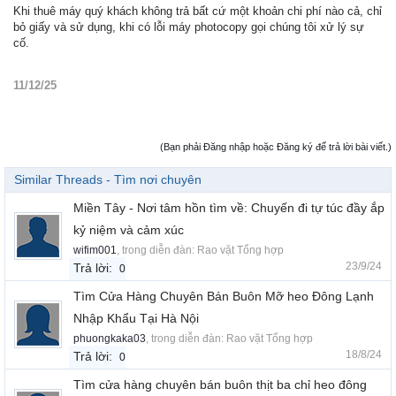
Khi thuê máy quý khách không trả bất cứ một khoản chi phí nào cả, chỉ
bỏ giấy và sử dụng, khi có lỗi máy photocopy gọi chúng tôi xử lý sự
cố.
11/12/25
(Bạn phải Đăng nhập hoặc Đăng ký để trả lời bài viết.)
Similar Threads - Tìm nơi chuyên
Miền Tây - Nơi tâm hồn tìm về: Chuyến đi tự túc đầy ắp
kỷ niệm và cảm xúc
wifim001
, trong diễn đàn:
Rao vặt Tổng hợp
23/9/24
Trả lời:
0
Tìm Cửa Hàng Chuyên Bán Buôn Mỡ heo Đông Lạnh
Nhập Khẩu Tại Hà Nội
phuongkaka03
, trong diễn đàn:
Rao vặt Tổng hợp
18/8/24
Trả lời:
0
Tìm cửa hàng chuyên bán buôn thịt ba chỉ heo đông