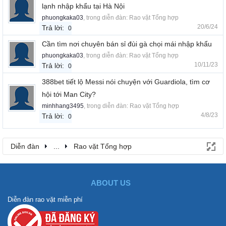
lạnh nhập khẩu tại Hà Nội
phuongkaka03
, trong diễn đàn:
Rao vặt Tổng hợp
20/6/24
Trả lời:
0
Cần tìm nơi chuyên bán sỉ đùi gà chọi mái nhập khẩu
phuongkaka03
, trong diễn đàn:
Rao vặt Tổng hợp
10/11/23
Trả lời:
0
388bet tiết lộ Messi nói chuyện với Guardiola, tìm cơ
hội tới Man City?
minhhang3495
, trong diễn đàn:
Rao vặt Tổng hợp
4/8/23
Trả lời:
0
Diễn đàn
...
Rao vặt Tổng hợp
ABOUT US
Diễn đàn rao vặt miễn phí