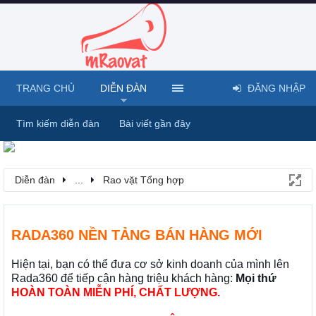
TRANG CHỦ
DIỄN ĐÀN
ĐĂNG NHẬP
Tìm kiếm diễn đàn
Bài viết gần đây
Diễn đàn
...
Rao vặt Tổng hợp
RADA360 NỀN TẢNG BÁN HÀNG MỚI
Hiện tại, bạn có thể đưa cơ sở kinh doanh của mình lên
Rada360 để tiếp cận hàng triệu khách hàng:
Mọi thứ
HOÀN TOÀN MIỄN PHÍ, CHẤT LƯỢNG.