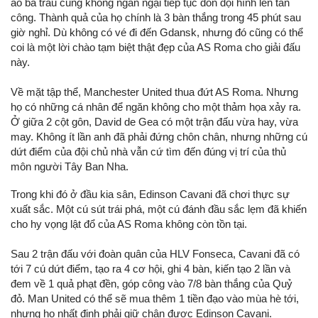
áo bã trầu cũng không ngần ngại tiếp tục dồn đội hình lên tấn
công. Thành quả của họ chính là 3 bàn thắng trong 45 phút sau
giờ nghỉ. Dù không có vé đi đến Gdansk, nhưng đó cũng có thể
coi là một lời chào tạm biệt thật đẹp của AS Roma cho giải đấu
này.
Về mặt tập thể, Manchester United thua đứt AS Roma. Nhưng
họ có những cá nhân để ngăn không cho một thảm họa xảy ra.
Ở giữa 2 cột gôn, David de Gea có một trận đấu vừa hay, vừa
may. Không ít lần anh đã phải đứng chôn chân, nhưng những cú
dứt điểm của đội chủ nhà vẫn cứ tìm đến đúng vị trí của thủ
môn người Tây Ban Nha.
Trong khi đó ở đầu kia sân, Edinson Cavani đã chơi thực sự
xuất sắc. Một cú sút trái phá, một cú đánh đầu sắc lẹm đã khiến
cho hy vọng lật đổ của AS Roma không còn tồn tại.
Sau 2 trận đấu với đoàn quân của HLV Fonseca, Cavani đã có
tới 7 cú dứt điểm, tạo ra 4 cơ hội, ghi 4 bàn, kiến tạo 2 lần và
đem về 1 quả phạt đền, góp công vào 7/8 bàn thắng của Quỷ
đỏ. Man United có thể sẽ mua thêm 1 tiền đạo vào mùa hè tới,
nhưng họ nhất định phải giữ chân được Edinson Cavani.