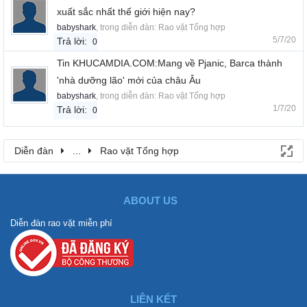
xuất sắc nhất thế giới hiện nay?
babyshark
, trong diễn đàn:
Rao vặt Tổng hợp
5/7/20
Trả lời:
0
Tin KHUCAMDIA.COM:Mang về Pjanic, Barca thành
'nhà dưỡng lão' mới của châu Âu
babyshark
, trong diễn đàn:
Rao vặt Tổng hợp
1/7/20
Trả lời:
0
Diễn đàn
...
Rao vặt Tổng hợp
ABOUT US
Diễn đàn rao vặt miễn phí
LIÊN KẾT