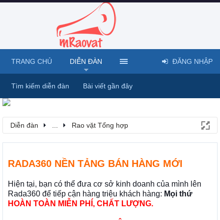
TRANG CHỦ
DIỄN ĐÀN
ĐĂNG NHẬP
Tìm kiếm diễn đàn
Bài viết gần đây
Diễn đàn
...
Rao vặt Tổng hợp
RADA360 NỀN TẢNG BÁN HÀNG MỚI
Hiện tại, bạn có thể đưa cơ sở kinh doanh của mình lên
Rada360 để tiếp cận hàng triệu khách hàng:
Mọi thứ
HOÀN TOÀN MIỄN PHÍ, CHẤT LƯỢNG.