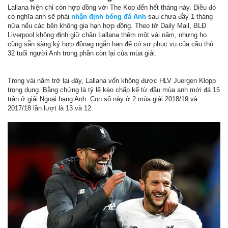
Lallana hiện chỉ còn hợp đồng với The Kop đến hết tháng này. Điều đó
có nghĩa anh sẽ phải
nhận định bóng đá Anh
sau chưa đầy 1 tháng
nữa nếu các bên không gia hạn hợp đồng. Theo tờ Daily Mail, BLĐ
Liverpool không định giữ chân Lallana thêm một vài năm, nhưng họ
cũng sẵn sàng ký hợp đồnag ngắn hạn để có sự phục vụ của cầu thủ
32 tuổi người Anh trong phần còn lại của mùa giải.
Trong vài năm trở lại đây, Lallana vốn không được HLV Juergen Klopp
trọng dụng. Bằng chứng là tỷ lệ kèo chấp kể từ đầu mùa anh mới đá 15
trận ở giải Ngoại hạng Anh. Con số này ở 2 mùa giải 2018/19 và
2017/18 lần lượt là 13 và 12.