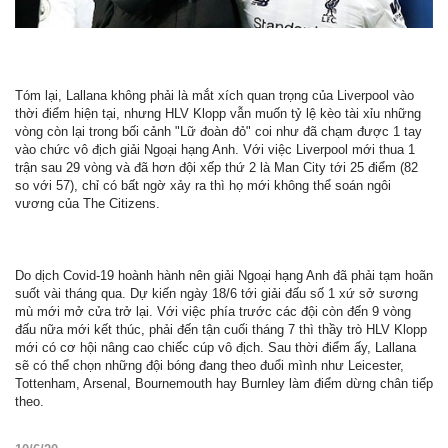
Tóm lại, Lallana không phải là mắt xích quan trọng của Liverpool vào
thời điểm hiện tại, nhưng HLV Klopp vẫn muốn tỷ lệ kèo tài xỉu những
vòng còn lại trong bối cảnh "Lữ đoàn đỏ" coi như đã chạm được 1 tay
vào chức vô địch giải Ngoại hạng Anh. Với việc Liverpool mới thua 1
trận sau 29 vòng và đã hơn đội xếp thứ 2 là Man City tới 25 điểm (82
so với 57), chỉ có bất ngờ xảy ra thì họ mới không thể soán ngôi
vương của The Citizens.
Do dịch Covid-19 hoành hành nên giải Ngoại hạng Anh đã phải tạm hoãn
suốt vài tháng qua. Dự kiến ngày 18/6 tới giải đấu số 1 xứ sở sương
mù mới mở cửa trở lại. Với việc phía trước các đội còn đến 9 vòng
đấu nữa mới kết thúc, phải đến tận cuối tháng 7 thì thầy trò HLV Klopp
mới có cơ hội nâng cao chiếc cúp vô địch. Sau thời điểm ấy, Lallana
sẽ có thể chọn những đội bóng đang theo đuổi mình như Leicester,
Tottenham, Arsenal, Bournemouth hay Burnley làm điểm dừng chân tiếp
theo.