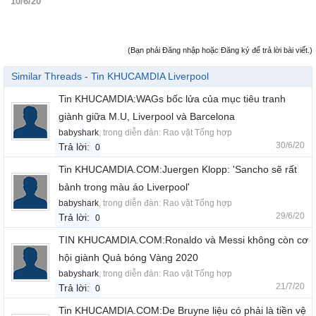
10/6/20
(Bạn phải Đăng nhập hoặc Đăng ký để trả lời bài viết.)
Similar Threads - Tin KHUCAMDIA Liverpool
Tin KHUCAMDIA:WAGs bốc lửa của mục tiêu tranh
giành giữa M.U, Liverpool và Barcelona
babyshark
, trong diễn đàn:
Rao vặt Tổng hợp
30/6/20
Trả lời:
0
Tin KHUCAMDIA.COM:Juergen Klopp: 'Sancho sẽ rất
bảnh trong màu áo Liverpool'
babyshark
, trong diễn đàn:
Rao vặt Tổng hợp
29/6/20
Trả lời:
0
TIN KHUCAMDIA.COM:Ronaldo và Messi không còn cơ
hội giành Quả bóng Vàng 2020
babyshark
, trong diễn đàn:
Rao vặt Tổng hợp
21/7/20
Trả lời:
0
Tin KHUCAMDIA.COM:De Bruyne liệu có phải là tiền vệ