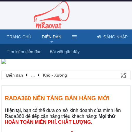
TRANG CHỦ
DIỄN ĐÀN
ĐĂNG NHẬP
Tìm kiếm diễn đàn
Bài viết gần đây
Diễn đàn
...
Kho - Xưởng
RADA360 NỀN TẢNG BÁN HÀNG MỚI
Hiện tại, bạn có thể đưa cơ sở kinh doanh của mình lên
Rada360 để tiếp cận hàng triệu khách hàng:
Mọi thứ
HOÀN TOÀN MIỄN PHÍ, CHẤT LƯỢNG.