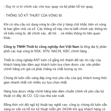
- Duy trì vị trí chính xác cho trục quay và bộ phận hỗ trợ quay.
· THÔNG SỐ KỸ THUẬT CỦA VÒNG BI:
Khi có nhu cầu sử dụng vòng bi cần chú ý hàng chữ khắc trên vỏ vòng
bi bao gồm chữ và số. Các thông số này cho ta biết chính xác thông tin
về kiểu vòng bi, độ chính xác, dộ hở… và nhiều thông tin liên quan
khác.
Công ty TNHH Thiết bị công nghiệp Ant Việt Nam
là tổng đại lý phân
phối các loại vòng bi NSK, NTN, NACHI, KBC chính hãng .
Thiết bị công nghiệp ANT luôn cố gắng trở thành đối tác tin cậy của
khách hàng bảo đảm quý khách luôn lựa chọn được các sản phẩm
chính hãng với giá cả phải chăng và chất lượng uy tín.
Chúng tôi luôn sẵn sàng đáp ứng mọi yêu cầu của quý khách trong thời
gian nhanh nhất với nhiều sự lựa chọn nhất.
Hàng hóa được nhập chính hãng bảo đảm chuẩn chỉnh về yêu cầu kỹ
thuật có đầy đủ CO, CQ của nhà sản xuất.
Đồng thời với đội ngũ kỹ thuật tay nghề cao, công ty chúng tôi luôn sẵn
sàng tư vấn và hỗ trợ kỹ thuật miễn phí 24/24h khi quý khách hàng có