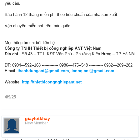
yêu cầu.
Bảo hành 12 tháng miễn phí theo tiêu chuẩn của nhà sản xuất.
Vận chuyển miễn phí trên toàn quốc.
Mọi thông tin chi tiết liên hệ:
Công ty TNHH Thiết bị công nghiệp ANT Việt Nam
Địa chỉ
: Số 43 – TT1, KĐT Văn Phú - Phường Kiến Hưng – TP Hà Nội
ĐT: 0904—592--168 ------------- 0986—475--548 ----------- 0982—209--282
Email:
thanhdungant@gmail.com
;
lannq.ant@gmail.com
Website:
http://thietbicongnghiepant.net
4/9/25
giaylotkhay
New Member