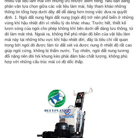
nhiều vật liệu làm mái với những ưu nhược điểm riêng. Nếu bạn đang
phân vân lựa chọn giữa các vật liệu làm mái, hãy tham khảo những
thông tin tổng hợp dưới đây để dễ dàng hơn trong việc đưa ra quyết
định. 1. Ngói đất nung Ngói đất nung (ngói đỏ) trở nên phổ biến ở những
vùng khí hậu nhiệt đới vì nhiều lý do khác nhau. Trước hết, thiết kế
lượn sóng của ngói cho phép không khí bên dưới dễ dàng lưu thông, từ
đó làm mát nhà. Ngoài ra, không thể phủ nhận độ bền của vật liệu làm
mái này tại những khu vực khí hậu nhiệt đới, đây là tiêu chí rất quan
trọng bởi ngói đỏ được làm từ đất sét và được nung ở nhiệt độ rất cao
giúp ngói cứng, không bị thấm nước. Tuy nhiên, ngói đất nung tương
đối nặng nên đòi hỏi khung kèo phải đảm bảo chất lượng, không phù
hợp với những cấu trúc mái có độ dốc thấp.