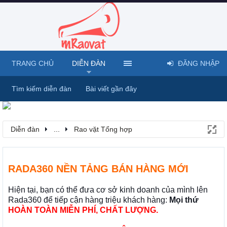
TRANG CHỦ
DIỄN ĐÀN
ĐĂNG NHẬP
Tìm kiếm diễn đàn
Bài viết gần đây
Diễn đàn
...
Rao vặt Tổng hợp
RADA360 NỀN TẢNG BÁN HÀNG MỚI
Hiện tại, bạn có thể đưa cơ sở kinh doanh của mình lên
Rada360 để tiếp cận hàng triệu khách hàng:
Mọi thứ
HOÀN TOÀN MIỄN PHÍ, CHẤT LƯỢNG.