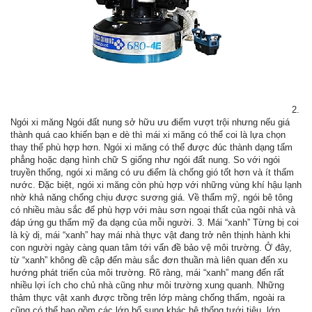
2.
Ngói xi măng Ngói đất nung sở hữu ưu điểm vượt trội nhưng nếu giá
thành quá cao khiến bạn e dè thì mái xi măng có thể coi là lựa chọn
thay thế phù hợp hơn. Ngói xi măng có thể được đúc thành dạng tấm
phẳng hoặc dạng hình chữ S giống như ngói đất nung. So với ngói
truyền thống, ngói xi măng có ưu điểm là chống gió tốt hơn và ít thấm
nước. Đặc biệt, ngói xi măng còn phù hợp với những vùng khí hậu lạnh
nhờ khả năng chống chịu được sương giá. Về thẩm mỹ, ngói bê tông
có nhiều màu sắc để phù hợp với màu sơn ngoại thất của ngôi nhà và
đáp ứng gu thẩm mỹ đa dạng của mỗi người. 3. Mái “xanh” Từng bị coi
là kỳ dị, mái “xanh” hay mái nhà thực vật đang trở nên thịnh hành khi
con người ngày càng quan tâm tới vấn đề bảo vệ môi trường. Ở đây,
từ “xanh” không đề cập đến màu sắc đơn thuần mà liên quan đến xu
hướng phát triển của môi trường. Rõ ràng, mái “xanh” mang đến rất
nhiều lợi ích cho chủ nhà cũng như môi trường xung quanh. Những
thảm thực vật xanh được trồng trên lớp màng chống thấm, ngoài ra
cũng có thể bao gồm các lớp bổ sung khác hệ thống tưới tiêu, lớp