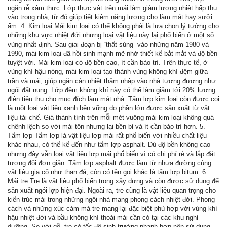
ngăn rễ xâm thực. Lớp thực vật trên mái làm giảm lượng nhiệt hấp thụ
vào trong nhà, từ đó giúp tiết kiệm năng lượng cho làm mát hay sưởi
ấm. 4. Kim loại Mái kim loại có thể không phải là lựa chọn lý tưởng cho
những khu vực nhiệt đới nhưng loại vật liệu này lại phổ biến ở một số
vùng nhất định. Sau giai đoạn bị “thất sủng” vào những năm 1980 và
1990, mái kim loại đã hồi sinh mạnh mẽ nhờ thiết kế bắt mắt và độ bền
tuyệt vời. Mái kim loại có độ bền cao, ít cần bảo trì. Trên thực tế, ở
vùng khí hậu nóng, mái kim loại tạo thành vùng không khí đệm giữa
trần và mái, giúp ngăn cản nhiệt thâm nhập vào nhà tương đương như
ngói đất nung. Lớp đệm không khí này có thể làm giảm tới 20% lượng
điện tiêu thụ cho mục đích làm mát nhà. Tấm lợp kim loại còn được coi
là một loại vật liệu xanh bền vững do phần lớn được sản xuất từ vật
liệu tái chế. Giá thành tính trên mỗi mét vuông mái kim loại không quá
chênh lệch so với mái tôn nhưng lại bền bỉ và ít cần bảo trì hơn. 5.
Tấm lợp Tấm lợp là vật liệu lợp mái rất phổ biến với nhiều chất liệu
khác nhau, có thể kể đến như tấm lợp asphalt. Dù độ bền không cao
nhưng đây vẫn loại vật liệu lợp mái phổ biến vì có chi phí rẻ và lắp đặt
tương đối đơn giản. Tấm lợp asphalt được làm từ nhựa đường cùng
vật liệu gia cố như than đá, còn có tên gọi khác là tấm lợp bitum. 6.
Mái tre Tre là vật liệu phổ biến trong xây dựng và còn được sử dụng để
sản xuất ngói lợp hiện đại. Ngoài ra, tre cũng là vật liệu quan trọng cho
kiến trúc mái trong những ngôi nhà mang phong cách nhiệt đới. Phong
cách và những xúc cảm mà tre mang lại đặc biệt phù hợp với vùng khí
hậu nhiệt đới và bầu không khí thoải mái cần có tại các khu nghỉ
dưỡng. So với gỗ, tre có tốc độ sinh trưởng nhanh hơn nên sử dụng