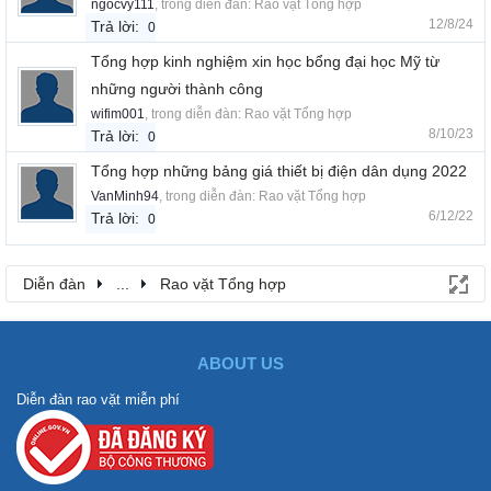
ngocvy111
, trong diễn đàn:
Rao vặt Tổng hợp
12/8/24
Trả lời:
0
Tổng hợp kinh nghiệm xin học bổng đại học Mỹ từ
những người thành công
wifim001
, trong diễn đàn:
Rao vặt Tổng hợp
8/10/23
Trả lời:
0
Tổng hợp những bảng giá thiết bị điện dân dụng 2022
VanMinh94
, trong diễn đàn:
Rao vặt Tổng hợp
6/12/22
Trả lời:
0
Diễn đàn
...
Rao vặt Tổng hợp
ABOUT US
Diễn đàn rao vặt miễn phí