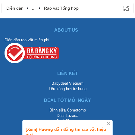
Diễn đàn
...
Rao vặt Tổng hợp
ABOUT US
Diễn đàn rao vặt miễn phí
LIÊN KẾT
Babydeal Vietnam
Lều xông hơi tự bung
DEAL TỐT MỖI NGÀY
Bình sữa Comotomo
Deal Lazada
Deal Shopee
[Xem] Hưỡng dẫn đăng tin rao vặt hiệu
LIÊN HỆ
quả