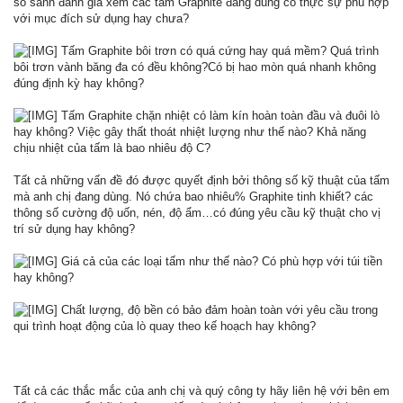
so sánh đánh giá xem các tấm Graphite đang dung có thực sự phù hợp
với mục đích sử dụng hay chưa?
Tấm Graphite bôi trơn có quá cứng hay quá mềm? Quá trình
bôi trơn vành băng đa có đều không?Có bị hao mòn quá nhanh không
đúng định kỳ hay không?
Tấm Graphite chặn nhiệt có làm kín hoàn toàn đầu và đuôi lò
hay không? Việc gây thất thoát nhiệt lượng như thế nào? Khả năng
chịu nhiệt của tấm là bao nhiêu độ C?
Tất cả những vấn đề đó được quyết định bởi thông số kỹ thuật của tấm
mà anh chị đang dùng. Nó chứa bao nhiêu% Graphite tinh khiết? các
thông số cường độ uốn, nén, độ ẩm…có đúng yêu cầu kỹ thuật cho vị
trí sử dụng hay không?
Giá cả của các loại tấm như thế nào? Có phù hợp với túi tiền
hay không?
Chất lượng, độ bền có bảo đảm hoàn toàn với yêu cầu trong
qui trình hoạt động của lò quay theo kế hoạch hay không?
Tất cả các thắc mắc của anh chị và quý công ty hãy liên hệ với bên em