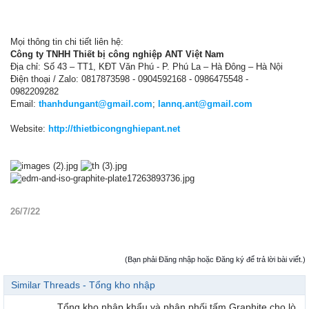
Mọi thông tin chi tiết liên hệ:
Công ty TNHH Thiết bị công nghiệp ANT Việt Nam
Địa chỉ: Số 43 – TT1, KĐT Văn Phú - P. Phú La – Hà Đông – Hà Nội
Điện thoại / Zalo: 0817873598 - 0904592168 - 0986475548 -
0982209282
Email:
thanhdungant@gmail.com
;
lannq.ant@gmail.com
Website:
http://thietbicongnghiepant.net
26/7/22
(Bạn phải Đăng nhập hoặc Đăng ký để trả lời bài viết.)
Similar Threads - Tổng kho nhập
Tổng kho nhập khẩu và phân phối tấm Graphite cho lò