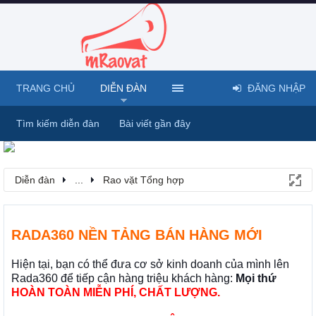
TRANG CHỦ
DIỄN ĐÀN
ĐĂNG NHẬP
Tìm kiếm diễn đàn
Bài viết gần đây
Diễn đàn
...
Rao vặt Tổng hợp
RADA360 NỀN TẢNG BÁN HÀNG MỚI
Hiện tại, bạn có thể đưa cơ sở kinh doanh của mình lên
Rada360 để tiếp cận hàng triệu khách hàng:
Mọi thứ
HOÀN TOÀN MIỄN PHÍ, CHẤT LƯỢNG.