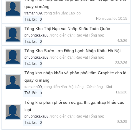
quay xi măng
tramanh09
, trong diễn đàn:
LapTop
Hôm qua, lúc 10:15
Trả lời:
0
Tổng Kho Thịt Nạc Vai Nhập Khẩu Toàn Quốc
phuongkaka03
, trong diễn đàn:
Rao vặt Tổng hợp
4/3/26
Trả lời:
0
Tổng Kho Sườn Lợn Đông Lạnh Nhập Khẩu Hà Nội
phuongkaka03
, trong diễn đàn:
Rao vặt Tổng hợp
23/2/26
Trả lời:
0
Tổng kho nhập khẩu và phân phối tấm Graphite cho lò
quay xi măng
tramanh09
, trong diễn đàn:
Mặt bằng - Cửa hàng - Kiot
11/2/26
Trả lời:
0
Tổng kho phân phối sụn ức gà, thịt gà nhập khẩu các
loại
phuongkaka03
, trong diễn đàn:
Rao vặt Tổng hợp
8/3/25
Trả lời:
0