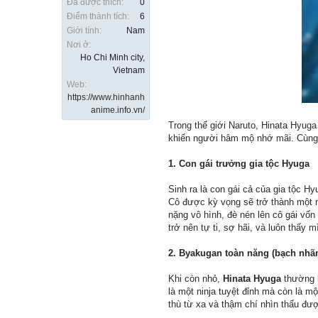
Đã được thích:
0
Điểm thành tích:
6
Giới tính:
Nam
Nơi ở:
Ho Chi Minh city,
Vietnam
Web:
https://www.hinhanh
anime.info.vn/
Trong thế giới Naruto, Hinata Hyuga
khiến người hâm mộ nhớ mãi. Cùng k
1. Con gái trưởng gia tộc Hyuga
Sinh ra là con gái cả của gia tộc 
Cô được kỳ vọng sẽ trở thành một n
nặng vô hình, đè nén lên cô gái vốn
trở nên tự ti, sợ hãi, và luôn thấy 
2. Byakugan toàn năng (bạch nhã
Khi còn nhỏ,
Hinata Hyuga
thường b
là một ninja tuyệt đỉnh mà còn là m
thù từ xa và thậm chí nhìn thấu đượ