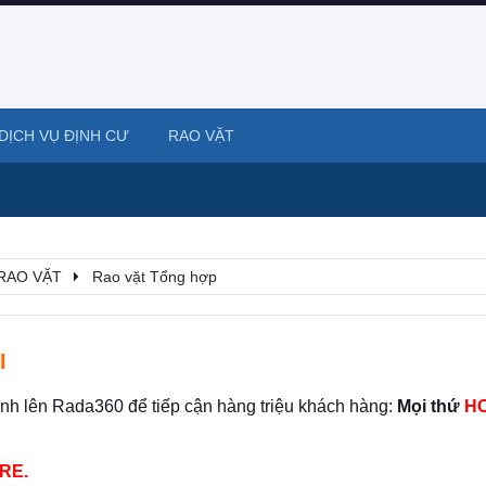
DỊCH VỤ ĐỊNH CƯ
RAO VẶT
RAO VẶT
Rao vặt Tổng hợp
I
ình lên Rada360 để tiếp cận hàng triệu khách hàng:
Mọi thứ
HO
RE.