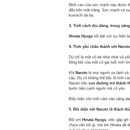
Đỉnh cao của sức mạnh này được thể
đấu trên mặt trăng. Sức mạnh và sự
kunoichi tài ba.
3. Tính cách dịu dàng, trong sáng
Hinata Hyuga
nổi bật với sự hiền l
4. Tình yêu chân thành với Naruto
Dù chỉ là một cô bé nhút nhát và yế
bồng bột của một cô gái tuổi mới lớ
Khi
Naruto
bị mọi người xa lánh và
cậu. Dù cô không thể bộc lộ tình c
Naruto trên
con đường trở thành 
bước bên cạnh người mà cô yêu.
Biểu hiện cho tình cảm sâu nặng dàn
5. Đối diện với Naruto là thách th
Đối với
Hinata Hyuga
, việc gặp gỡ
chưa cần nói gì, trái tim Hinata đã