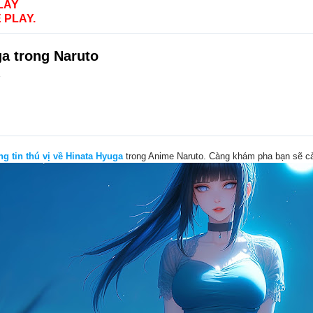
LAY
 PLAY.
ga trong Naruto
.
ng tin thú vị về Hinata Hyuga
trong Anime Naruto. Càng khám pha bạn sẽ cà