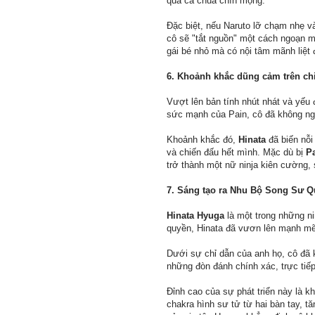
quả cà chua chín mọng.
Đặc biệt, nếu Naruto lỡ chạm nhẹ vào
cô sẽ "tắt nguồn" một cách ngoạn m
gái bé nhỏ mà có nội tâm mãnh liệt
6. Khoảnh khắc dũng cảm trên ch
Vượt lên bản tính nhút nhát và yếu 
sức mạnh của Pain, cô đã không ngầ
Khoảnh khắc đó,
Hinata
đã biến nỗi
và chiến đấu hết mình. Mặc dù bị
P
trở thành một nữ ninja kiên cường, 
7. Sáng tạo ra Nhu Bộ Song Sư 
Hinata Hyuga
là một trong những ni
quyền, Hinata đã vươn lên mạnh mẽ
Dưới sự chỉ dẫn của anh họ, cô đã 
những đòn đánh chính xác, trực tiếp
Đỉnh cao của sự phát triển này là k
chakra hình sư tử từ hai bàn tay, 