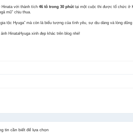
 Hinata với thành tích
46 tô trong 30 phút
tại một cuộc thi được tổ chức 
ngả mũ" chịu thua.
 gia tộc Hyuga” mà còn là biểu tượng của tình yêu, sự dịu dàng và lòng dũng 
nh HinataHyuga xinh đẹp khác trên blog nhé!
g tin cần biết để lựa chọn