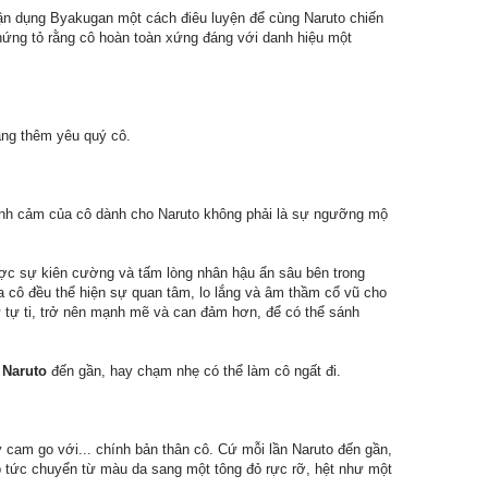
n dụng Byakugan một cách điêu luyện để cùng Naruto chiến
chứng tỏ rằng cô hoàn toàn xứng đáng với danh hiệu một
àng thêm yêu quý cô.
ình cảm của cô dành cho Naruto không phải là sự ngưỡng mộ
ợc sự kiên cường và tấm lòng nhân hậu ẩn sâu bên trong
 cô đều thể hiện sự quan tâm, lo lắng và âm thầm cổ vũ cho
ự tự ti, trở nên mạnh mẽ và can đảm hơn, để có thể sánh
i
Naruto
đến gần, hay chạm nhẹ có thể làm cô ngất đi.
 cam go với... chính bản thân cô. Cứ mỗi lần Naruto đến gần,
lập tức chuyển từ màu da sang một tông đỏ rực rỡ, hệt như một