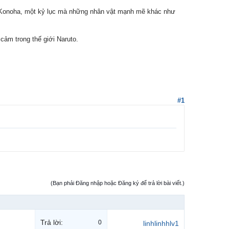
ở Konoha, một kỷ lục mà những nhân vật mạnh mẽ khác như
cảm trong thế giới Naruto.
#1
(Bạn phải Đăng nhập hoặc Đăng ký để trả lời bài viết.)
Trả lời:
0
linhlinhhlv1