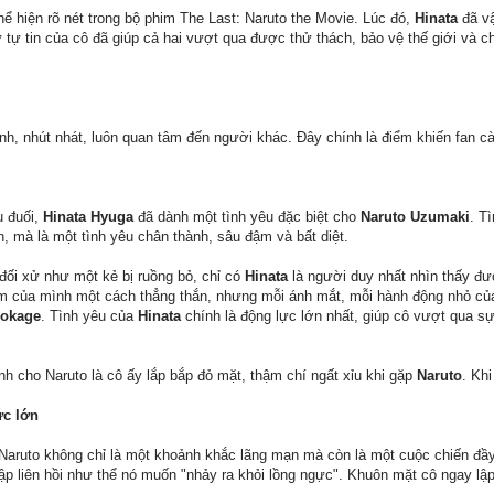
 hiện rõ nét trong bộ phim The Last: Naruto the Movie. Lúc đó,
Hinata
đã vậ
 tự tin của cô đã giúp cả hai vượt qua được thử thách, bảo vệ thế giới và 
ành, nhút nhát, luôn quan tâm đến người khác. Đây chính là điểm khiến fan c
u đuối,
Hinata Hyuga
đã dành một tình yêu đặc biệt cho
Naruto Uzumaki
. T
n, mà là một tình yêu chân thành, sâu đậm và bất diệt.
 đối xử như một kẻ bị ruồng bỏ, chỉ có
Hinata
là người duy nhất nhìn thấy đư
ảm của mình một cách thẳng thắn, nhưng mỗi ánh mắt, mỗi hành động nhỏ của
Hokage
. Tình yêu của
Hinata
chính là động lực lớn nhất, giúp cô vượt qua s
h cho Naruto là cô ấy lắp bắp đỏ mặt, thậm chí ngất xỉu khi gặp
Naruto
. Kh
ức lớn
 Naruto không chỉ là một khoảnh khắc lãng mạn mà còn là một cuộc chiến đầy
 đập liên hồi như thể nó muốn "nhảy ra khỏi lồng ngực". Khuôn mặt cô ngay 