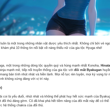
 luôn là một trong những nhân vật được yêu thích nhất. Không chỉ bởi vẻ ngoà
hám phá 10 thông tin nổi bật về nàng thiếu nữ của gia tộc Hyuga nhé!
Hyuga, một trong những dòng tộc quyền quý và hùng mạnh nhất Konoha,
Hinat
inja mạnh mẽ, tiếp nối truyền thống của gia tộc với
đôi mắt Byakugan
huyền
 mang bản tính nhút nhát và hiền lành. Mọi nỗ lực rèn luyện, mọi kỳ vọng từ 
mình không xứng đáng với vị trí này.
n)
ị coi là yếu đuối, nhút nhát và không thể phát huy hết sức mạnh của Byaku
ột đối thủ đáng gờm. Cô đã khai phá hết tiềm năng của đôi mắt này để có thể
c hệ thống chakra của đối thủ.