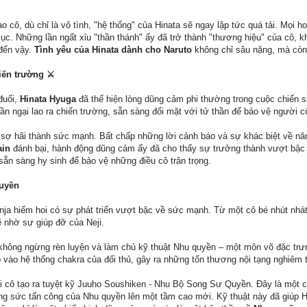
 cô, dù chỉ là vô tình, "hệ thống" của Hinata sẽ ngay lập tức quá tải. Mọi h
ục. Những lần ngất xỉu "thần thánh" ấy đã trở thành "thương hiệu" của cô, k
 đến vậy.
Tình yêu của Hinata dành cho Naruto
không chỉ sâu nặng, mà còn 
iến trường ⚔️
đuối,
Hinata Hyuga
đã thể hiện lòng dũng cảm phi thường trong cuộc chiến si
n ngại lao ra chiến trường, sẵn sàng đối mặt với tử thần để bảo vệ người cô
 sợ hãi thành sức mạnh. Bất chấp những lời cảnh báo và sự khác biệt về năn
ain
đánh bại, hành động dũng cảm ấy đã cho thấy sự trưởng thành vượt bậ
sẵn sàng hy sinh để bảo vệ những điều cô trân trọng.
Quyền
nja hiếm hoi có sự phát triển vượt bậc về sức mạnh. Từ một cô bé nhút nhát
 nhờ sự giúp đỡ của Neji.
không ngừng rèn luyện và làm chủ kỹ thuật Nhu quyền – một môn võ đặc trưn
 vào hệ thống chakra của đối thủ, gây ra những tổn thương nội tạng nghiêm t
hi cô tạo ra tuyệt kỹ Juuho Soushiken - Nhu Bộ Song Sư Quyền. Đây là một c
tăng sức tấn công của Nhu quyền lên một tầm cao mới. Kỹ thuật này đã giúp 