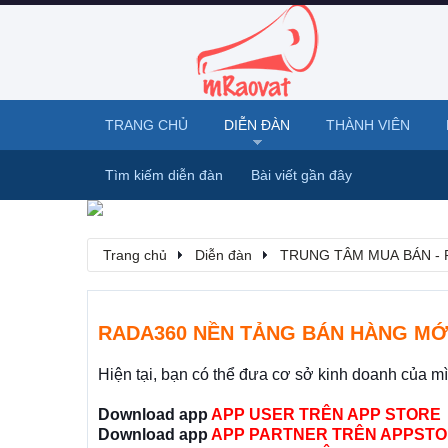
TRANG CHỦ
DIỄN ĐÀN
THÀNH VIÊN
Tìm kiếm diễn đàn
Bài viết gần đây
Trang chủ
Diễn đàn
TRUNG TÂM MUA BÁN - 
RADA360 NỀN TẢNG BÁN HÀNG MỚ
Hiện tại, bạn có thể đưa cơ sở kinh doanh của m
Download app
APP USER TRÊN APP STORE
Download app
APP PARTNER TRÊN APPSTO