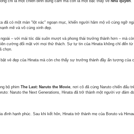
hông chỉ là một chiến binh dũng cảm mà còn là một bậc thầy về
Nhu quyền
.
ata đã có một màn "lột xác" ngoạn mục, khiến người hâm mộ vô cùng ngỡ ngàn
 mạnh mẽ và vô cùng xinh đẹp.
ẻ ngoài – với mái tóc dài suôn mượt và phong thái trưởng thành hơn – mà cò
kiên cường đối mặt với mọi thử thách. Sự tự tin của Hinata không chỉ đến t
ã chọn.
i bật vẻ đẹp của Hinata mà còn cho thấy sự trưởng thành đầy ấn tượng của c
rong bộ phim
The Last: Naruto the Movie
, nơi cô đã cùng Naruto chiến đấu t
oruto: Naruto the Next Generations, Hinata đã trở thành một người vợ đảm đa
ia đình hạnh phúc. Sau khi kết hôn, Hinata trở thành mẹ của Boruto và Hima