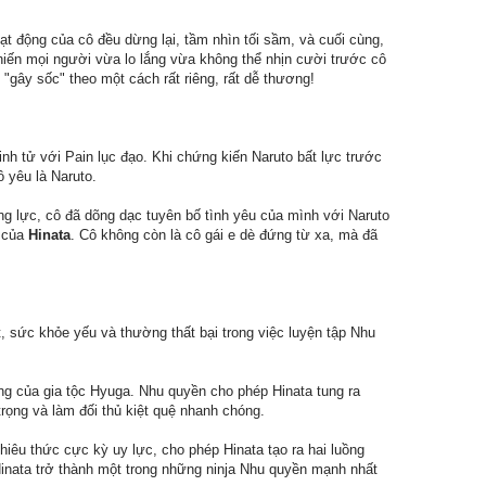
oạt động của cô đều dừng lại, tầm nhìn tối sầm, và cuối cùng,
hiến mọi người vừa lo lắng vừa không thể nhịn cười trước cô
"gây sốc" theo một cách rất riêng, rất dễ thương!
nh tử với Pain lục đạo. Khi chứng kiến Naruto bất lực trước
 yêu là Naruto.
g lực, cô đã dõng dạc tuyên bố tình yêu của mình với Naruto
c của
Hinata
. Cô không còn là cô gái e dè đứng từ xa, mà đã
, sức khỏe yếu và thường thất bại trong việc luyện tập Nhu
g của gia tộc Hyuga. Nhu quyền cho phép Hinata tung ra
rọng và làm đối thủ kiệt quệ nhanh chóng.
hiêu thức cực kỳ uy lực, cho phép Hinata tạo ra hai luồng
Hinata trở thành một trong những ninja Nhu quyền mạnh nhất