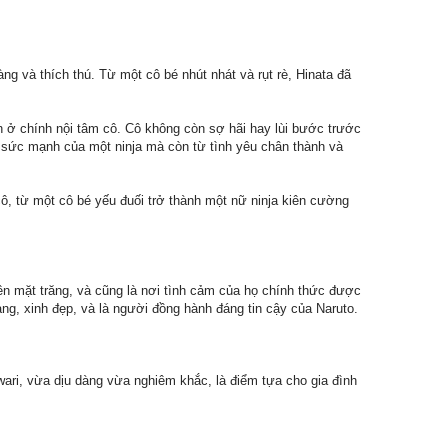
g và thích thú. Từ một cô bé nhút nhát và rụt rè, Hinata đã
n ở chính nội tâm cô. Cô không còn sợ hãi hay lùi bước trước
ừ sức mạnh của một ninja mà còn từ tình yêu chân thành và
ô, từ một cô bé yếu đuối trở thành một nữ ninja kiên cường
rên mặt trăng, và cũng là nơi tình cảm của họ chính thức được
ng, xinh đẹp, và là người đồng hành đáng tin cậy của Naruto.
wari, vừa dịu dàng vừa nghiêm khắc, là điểm tựa cho gia đình