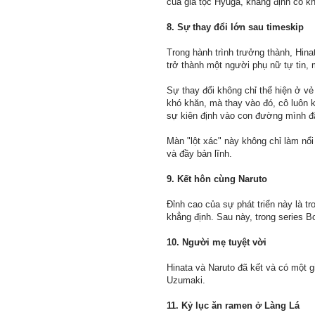
của gia tộc Hyuga, khẳng định cô k
8. Sự thay đổi lớn sau timeskip
Trong hành trình trưởng thành, Hin
trở thành một người phụ nữ tự tin,
Sự thay đổi không chỉ thể hiện ở v
khó khăn, mà thay vào đó, cô luôn 
sự kiên định vào con đường mình đ
Màn "lột xác" này không chỉ làm nổ
và đầy bản lĩnh.
9. Kết hôn cùng Naruto
Đỉnh cao của sự phát triển này là t
khẳng định. Sau này, trong series B
10. Người mẹ tuyệt vời
Hinata và Naruto đã kết và có một g
Uzumaki.
11. Kỷ lục ăn ramen ở Làng Lá