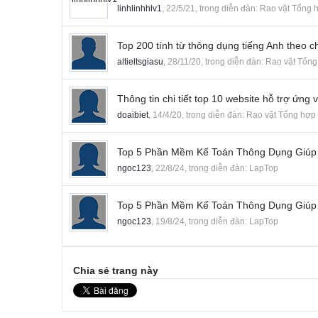
linhlinhhlv1
,
22/5/21
, trong diễn đàn:
Rao vặt Tổng 
Top 200 tính từ thông dụng tiếng Anh theo 
altieltsgiasu
,
28/11/20
, trong diễn đàn:
Rao vặt Tổng
Thông tin chi tiết top 10 website hỗ trợ ứng 
doaibiet
,
14/4/20
, trong diễn đàn:
Rao vặt Tổng hợp
Top 5 Phần Mềm Kế Toán Thông Dụng Giúp 
ngoc123
,
22/8/24
, trong diễn đàn:
LapTop
Top 5 Phần Mềm Kế Toán Thông Dụng Giúp 
ngoc123
,
19/8/24
, trong diễn đàn:
LapTop
Chia sẻ trang này