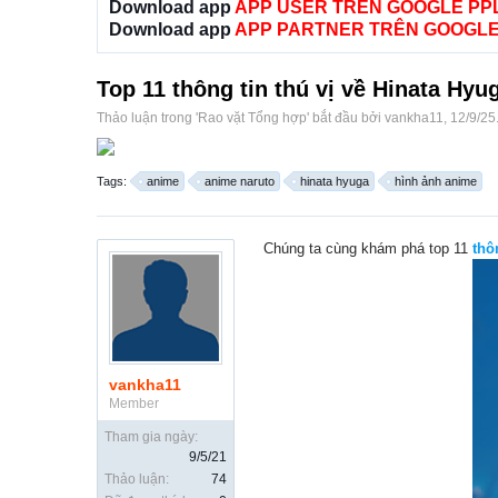
Download app
APP USER TRÊN GOOGLE PP
Download app
APP PARTNER TRÊN GOOGLE
Top 11 thông tin thú vị về Hinata Hyu
Thảo luận trong '
Rao vặt Tổng hợp
' bắt đầu bởi
vankha11
,
12/9/25
Tags:
anime
anime naruto
hinata hyuga
hình ảnh anime
Chúng ta cùng khám phá top 11
thô
vankha11
Member
Tham gia ngày:
9/5/21
Thảo luận:
74