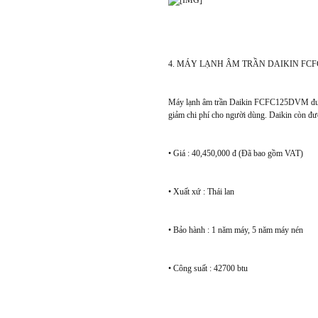
4. MÁY LẠNH ÂM TRẦN DAIKIN FC
Máy lạnh âm trần Daikin FCFC125DVM được ưa 
giảm chi phí cho người dùng. Daikin còn được
• Giá : 40,450,000 đ (Đã bao gồm VAT)
• Xuất xứ : Thái lan
• Bảo hành : 1 năm máy, 5 năm máy nén
• Công suất : 42700 btu