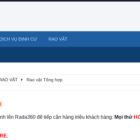
DỊCH VỤ ĐỊNH CƯ
RAO VẶT
RAO VẶT
Rao vặt Tổng hợp
I
ình lên Rada360 để tiếp cận hàng triệu khách hàng:
Mọi thứ
HO
RE.