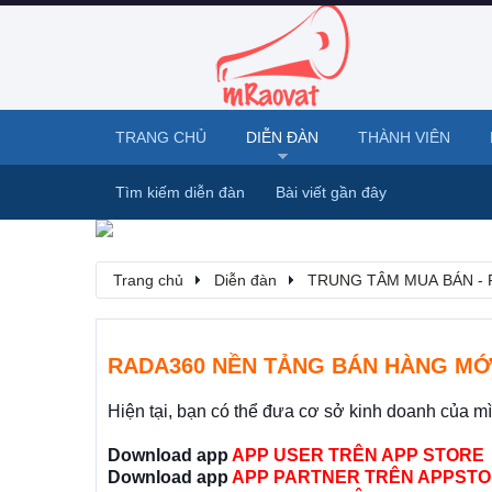
TRANG CHỦ
DIỄN ĐÀN
THÀNH VIÊN
Tìm kiếm diễn đàn
Bài viết gần đây
Trang chủ
Diễn đàn
TRUNG TÂM MUA BÁN - 
RADA360 NỀN TẢNG BÁN HÀNG MỚ
Hiện tại, bạn có thể đưa cơ sở kinh doanh của m
Download app
APP USER TRÊN APP STORE
Download app
APP PARTNER TRÊN APPSTO