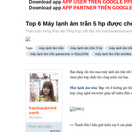
Download app
APP USER TRÊN GOOGLE PP
Download app
APP PARTNER TRÊN GOOGLE
Top 6 Máy lạnh âm trần 5 hp được chọ
Thảo luận trong '
Rao vặt Tổng hợp
' bắt đầu bởi
haichaukinhdoanh
Tags:
máy lạnh âm trần
máy lạnh âm trần 5 hp
máy lạnh âm trầ
máy lạnh âm trần panasonic s-42pu1h5b
máy lạnh âm trần toshib
Bạn đang cần tìm mua máy lạnh âm trần tiết 
chọn phù hợp nhất cho công trình của bạn.
Máy lạnh âm trần 5hp
với 4 hướng gió thổi
hợp công nghệ invereter giúp tiết kiệm điện
haichaukinhd
oanh
Member
»» Thanh Hải Châu giới thiệu top 6 sản phẩm
Tham gia ngày:
9/7/20