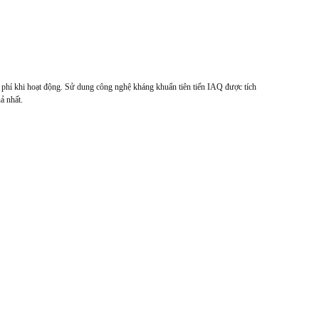
phí khi hoạt động. Sử dung công nghệ kháng khuẩn tiên tiến IAQ được tích
ả nhất.