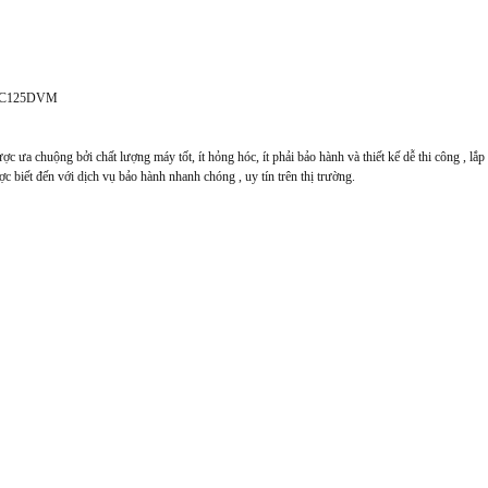
FC125DVM
chuộng bởi chất lượng máy tốt, ít hỏng hóc, ít phải bảo hành và thiết kế dễ thi công , lắp đ
 biết đến với dịch vụ bảo hành nhanh chóng , uy tín trên thị trường.