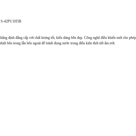
S-42PU1H5B
g định đẳng cấp với chất lượng tốt, kiểu dáng bền đẹp. Công nghệ điều khiển mới cho phép 
hiệt bên trong lẫn bên ngoài để tránh đọng nước trong điều kiện thời tiết ẩm ướt.