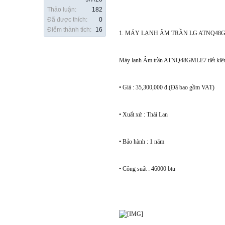
Thảo luận:
182
Đã được thích:
0
Điểm thành tích:
16
1. MÁY LẠNH ÂM TRẦN LG ATNQ48
Máy lạnh Âm trần ATNQ48GMLE7 tiết kiệm điệ
• Giá : 35,300,000 đ (Đã bao gồm VAT)
• Xuất xứ : Thái Lan
• Bảo hành : 1 năm
• Công suất : 46000 btu