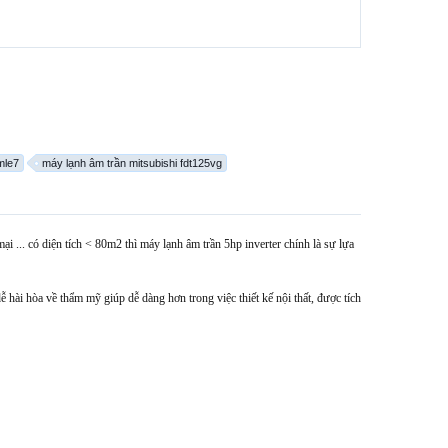
mle7
máy lạnh âm trần mitsubishi fdt125vg
 ... có diện tích < 80m2 thì máy lạnh âm trần 5hp inverter chính là sự lựa
ễ hài hòa về thẩm mỹ giúp dễ dàng hơn trong việc thiết kế nội thất, được tích