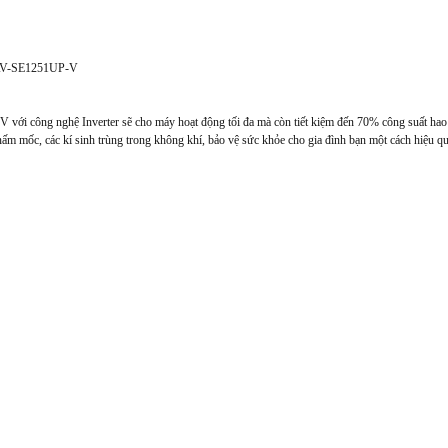
V-SE1251UP-V
ới công nghệ Inverter sẽ cho máy hoạt động tối đa mà còn tiết kiệm đến 70% công suất hao 
 nấm mốc, các kí sinh trùng trong không khí, bảo vệ sức khỏe cho gia đình bạn một cách hiệu qu