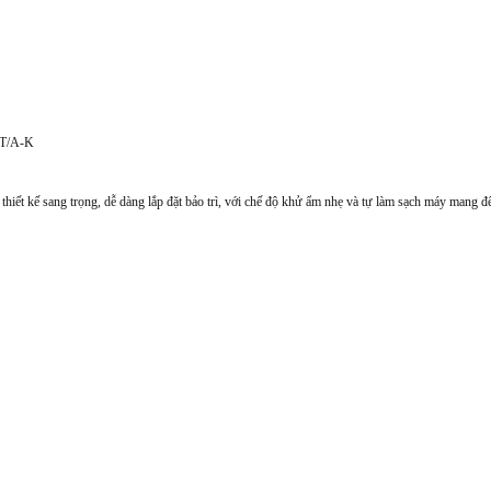
T/A-K
 kế sang trọng, dễ dàng lắp đặt bảo trì, với chế độ khử ẩm nhẹ và tự làm sạch máy mang đế