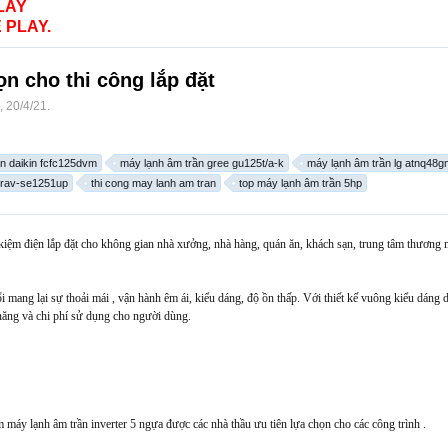
LAY
 PLAY.
n cho thi công lắp đặt
,
20/4/21
.
n daikin fcfc125dvm
máy lạnh âm trần gree gu125t/a-k
máy lạnh âm trần lg atnq48g
a rav-se1251up
thi cong may lanh am tran
top máy lạnh âm trần 5hp
kiệm điện lắp đặt cho không gian nhà xưởng, nhà hàng, quán ăn, khách sạn, trung tâm thương mại
 mang lại sự thoải mái , vận hành êm ái, kiểu dáng, độ ồn thấp. Với thiết kế vuông kiểu dáng d
 năng và chi phí sử dụng cho người dùng.
 máy lạnh âm trần inverter 5 ngựa được các nhà thầu ưu tiên lựa chọn cho các công trình .