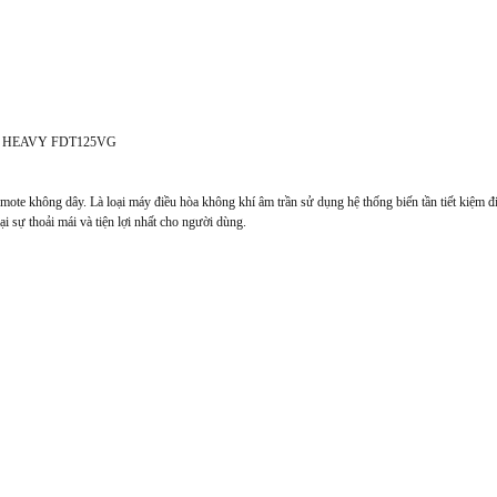
 HEAVY FDT125VG
te không dây. Là loại máy điều hòa không khí âm trần sử dụng hệ thống biến tần tiết kiệm đ
ại sự thoải mái và tiện lợi nhất cho người dùng.