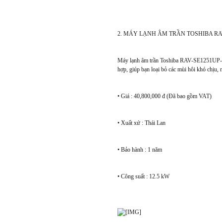
2. MÁY LẠNH ÂM TRẦN TOSHIBA RA
Máy lạnh âm trần Toshiba RAV-SE1251UP-V v
hợp, giúp bạn loại bỏ các mùi hôi khó chịu,
• Giá : 40,800,000 đ (Đã bao gồm VAT)
• Xuất xứ : Thái Lan
• Bảo hành : 1 năm
• Công suất : 12.5 kW