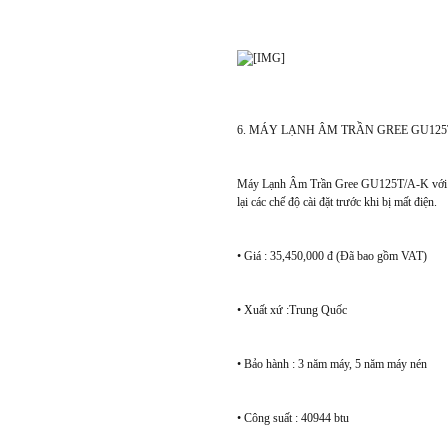
6. MÁY LẠNH ÂM TRẦN GREE GU125
Máy Lạnh Âm Trần Gree GU125T/A-K với thiết
lại các chế độ cài đặt trước khi bị mất điện.
• Giá : 35,450,000 đ (Đã bao gồm VAT)
• Xuất xứ :Trung Quốc
• Bảo hành : 3 năm máy, 5 năm máy nén
• Công suất : 40944 btu