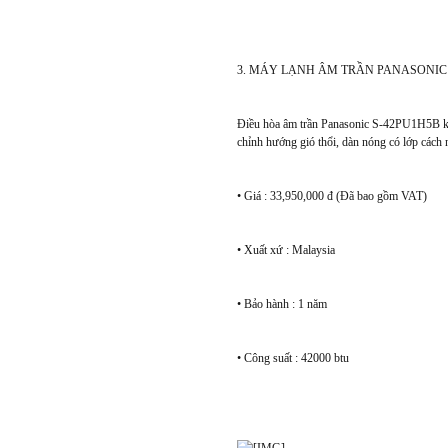
3. MÁY LẠNH ÂM TRẦN PANASONIC 
Điều hòa âm trần Panasonic S-42PU1H5B khẳn
chỉnh hướng gió thổi, dàn nóng có lớp cách n
• Giá : 33,950,000 đ (Đã bao gồm VAT)
• Xuất xứ : Malaysia
• Bảo hành : 1 năm
• Công suất : 42000 btu