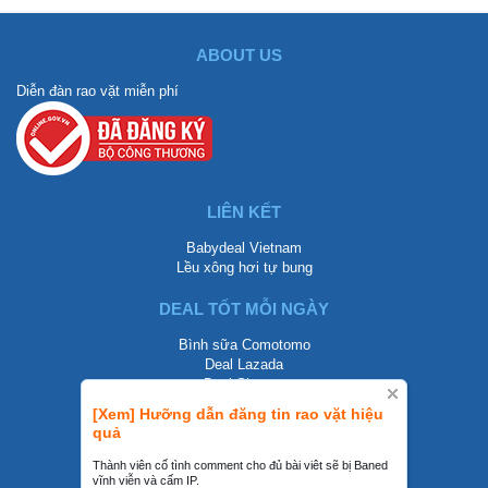
ABOUT US
Diễn đàn rao vặt miễn phí
LIÊN KẾT
Babydeal Vietnam
Lều xông hơi tự bung
DEAL TỐT MỖI NGÀY
Bình sữa Comotomo
Deal Lazada
Deal Shopee
[Xem] Hưỡng dẫn đăng tin rao vặt hiệu
LIÊN HỆ
quả
0858002468
Thành viên cố tình comment cho đủ bài viêt sẽ bị Baned
vĩnh viễn và cấm IP.
contact@mraovat.vn