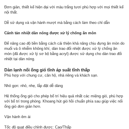
Đơn giản, thiết kế hiện đại với màu trắng tươi phù hợp với mọi thiết kế
nội thất.
Dễ sử dụng và vận hành mượt mà bằng cách làm theo chỉ dẫn
Cánh tản nhiệt dàn nóng được xử lý chống ăn mòn
Để nâng cao độ bền bằng cách cải thiện khả năng chịu đựng ăn mòn do
muối và ô nhiễm không khí, dàn trao đổi nhiệt được xử lý chống ăn
mòn (đã được xử lý sơ bộ bằng acryl) được sử dụng cho dàn trao đổi
nhiệt tại dàn nóng.
Dàn lạnh nối ống gió tĩnh áp suất tĩnh thấp
Phù hợp với chung cư, căn hộ, nhà riêng và khách sạn.
Nhỏ gọn: nhỏ, nhẹ, lắp đặt dễ dàng
Hệ thống ống gió cho phép bố trí hiệu quả nhất các miệng gió, phù hợp
với bố trí trong phòng. Khoang hút gió hồi chuẩn phía sau giúp việc nối
ống gió đơn giản hơn.
Vận hành êm ái
Tốc độ quạt điều chỉnh được: Cao/Thấp