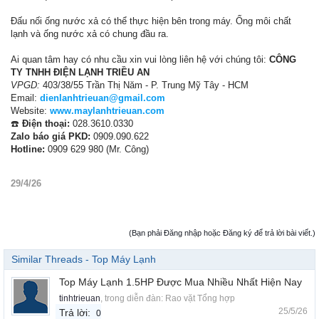
Đấu nối ống nước xả có thể thực hiện bên trong máy. Ống môi chất
lạnh và ống nước xả có chung đầu ra.
Ai quan tâm hay có nhu cầu xin vui lòng liên hệ với chúng tôi:
CÔNG
TY TNHH ĐIỆN LẠNH TRIỀU AN
VPGD:
403/38/55 Trần Thị Năm - P. Trung Mỹ Tây - HCM
Email:
dienlanhtrieuan@gmail.com
Website:
www.maylanhtrieuan.com
☎️
Điện thoại:
028.3610.0330
Zalo báo giá PKD:
0909.090.622
Hotline:
0909 629 980 (Mr. Công)
29/4/26
(Bạn phải Đăng nhập hoặc Đăng ký để trả lời bài viết.)
Similar Threads - Top Máy Lạnh
Top Máy Lạnh 1.5HP Được Mua Nhiều Nhất Hiện Nay
tinhtrieuan
, trong diễn đàn:
Rao vặt Tổng hợp
25/5/26
Trả lời:
0