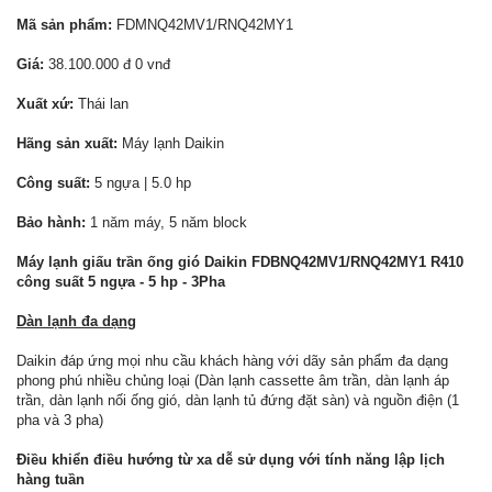
Mã sản phẩm:
FDMNQ42MV1/RNQ42MY1
Giá:
38.100.000 đ 0 vnđ
Xuất xứ:
Thái lan
Hãng sản xuất:
Máy lạnh Daikin
Công suất:
5 ngựa | 5.0 hp
Bảo hành:
1 năm máy, 5 năm block
Máy lạnh giấu trần ống gió Daikin FDBNQ42MV1/RNQ42MY1 R410
công suất 5 ngựa - 5 hp - 3Pha
Dàn lạnh đa dạng
Daikin đáp ứng mọi nhu cầu khách hàng với dãy sản phẩm đa dạng
phong phú nhiều chủng loại (Dàn lạnh cassette âm trần, dàn lạnh áp
trần, dàn lạnh nối ống gió, dàn lạnh tủ đứng đặt sàn) và nguồn điện (1
pha và 3 pha)
Điều khiển điều hướng từ xa dễ sử dụng với tính năng lập lịch
hàng tuần