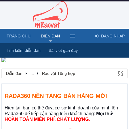
TRANG CHỦ
DIỄN ĐÀN
ĐĂNG NHẬP
Tìm kiếm diễn đàn
Bài viết gần đây
Diễn đàn
...
Rao vặt Tổng hợp
RADA360 NỀN TẢNG BÁN HÀNG MỚI
Hiện tại, bạn có thể đưa cơ sở kinh doanh của mình lên
Rada360 để tiếp cận hàng triệu khách hàng:
Mọi thứ
HOÀN TOÀN MIỄN PHÍ, CHẤT LƯỢNG.