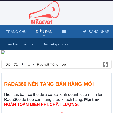
TRANG CHỦ
DIỄN ĐÀN
ĐĂNG NHẬP
Tìm kiếm diễn đàn
Bài viết gần đây
Diễn đàn
...
Rao vặt Tổng hợp
RADA360 NỀN TẢNG BÁN HÀNG MỚI
Hiện tại, bạn có thể đưa cơ sở kinh doanh của mình lên
Rada360 để tiếp cận hàng triệu khách hàng:
Mọi thứ
HOÀN TOÀN MIỄN PHÍ, CHẤT LƯỢNG.