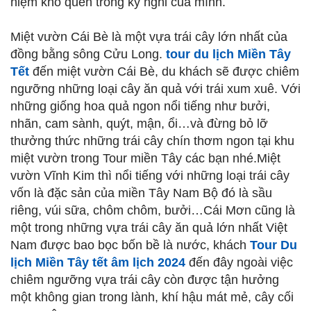
niệm khó quên trong kỳ nghỉ của mình.
Miệt vườn Cái Bè là một vựa trái cây lớn nhất của
đồng bằng sông Cửu Long.
tour du lịch Miền Tây
Tết
đến miệt vườn Cái Bè, du khách sẽ được chiêm
ngưỡng những loại cây ăn quả với trái xum xuê. Với
những giống hoa quả ngon nổi tiếng như bưởi,
nhãn, cam sành, quýt, mận, ổi…và đừng bỏ lỡ
thưởng thức những trái cây chín thơm ngon tại khu
miệt vườn trong Tour miền Tây các bạn nhé.Miệt
vườn Vĩnh Kim thì nổi tiếng với những loại trái cây
vốn là đặc sản của miền Tây Nam Bộ đó là sầu
riêng, vúi sữa, chôm chôm, bưởi…Cái Mơn cũng là
một trong những vựa trái cây ăn quả lớn nhất Việt
Nam được bao bọc bốn bề là nước, khách
Tour Du
lịch Miền Tây tết âm lịch 2024
đến đây ngoài việc
chiêm ngưỡng vựa trái cây còn được tận hưởng
một không gian trong lành, khí hậu mát mẻ, cây cối