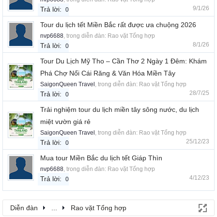
9/1/26
Trả lời:
0
Tour du lịch tết Miền Bắc rất được ưa chuộng 2026
nvp6688
, trong diễn đàn:
Rao vặt Tổng hợp
8/1/26
Trả lời:
0
Tour Du Lịch Mỹ Tho – Cần Thơ 2 Ngày 1 Đêm: Khám
Phá Chợ Nổi Cái Răng & Văn Hóa Miền Tây
SaigonQueen Travel
, trong diễn đàn:
Rao vặt Tổng hợp
28/7/25
Trả lời:
0
Trải nghiệm tour du lịch miền tây sông nước, du lịch
miệt vườn giá rẻ
SaigonQueen Travel
, trong diễn đàn:
Rao vặt Tổng hợp
25/12/23
Trả lời:
0
Mua tour Miền Bắc du lịch tết Giáp Thìn
nvp6688
, trong diễn đàn:
Rao vặt Tổng hợp
4/12/23
Trả lời:
0
Diễn đàn
...
Rao vặt Tổng hợp