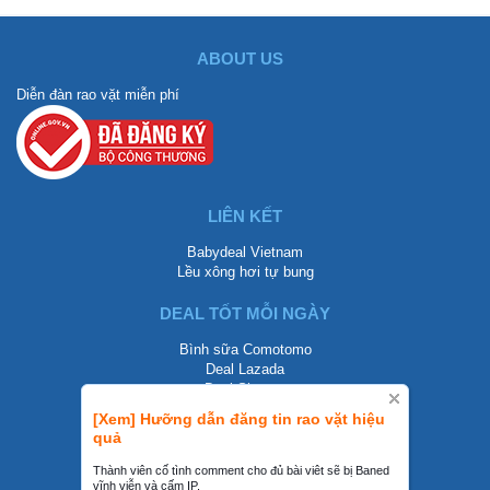
ABOUT US
Diễn đàn rao vặt miễn phí
LIÊN KẾT
Babydeal Vietnam
Lều xông hơi tự bung
DEAL TỐT MỖI NGÀY
Bình sữa Comotomo
Deal Lazada
Deal Shopee
[Xem] Hưỡng dẫn đăng tin rao vặt hiệu
LIÊN HỆ
quả
0858002468
Thành viên cố tình comment cho đủ bài viêt sẽ bị Baned
vĩnh viễn và cấm IP.