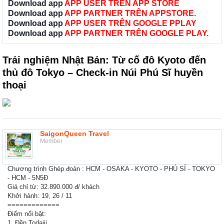
Download app
APP USER TRÊN APP STORE
Download app
APP PARTNER TRÊN APPSTORE.
Download app
APP USER TRÊN GOOGLE PPLAY
Download app
APP PARTNER TRÊN GOOGLE PLAY.
Trải nghiệm Nhật Bản: Từ cố đô Kyoto đến
thủ đô Tokyo – Check-in Núi Phú Sĩ huyền
thoại
SaigonQueen Travel
Member
Chương trình Ghép đoàn : HCM - OSAKA - KYOTO - PHÚ SỈ - TOKYO
- HCM - 5N5Đ
Giá chỉ từ: 32.890.000 đ/ khách
Khởi hành: 19, 26 / 11
=============
Điểm nổi bật:
1. Đền Todaiji