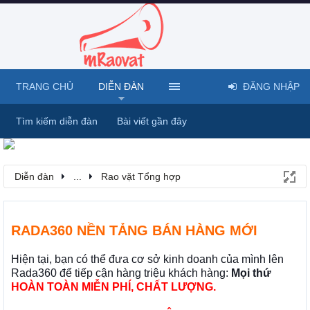
TRANG CHỦ
DIỄN ĐÀN
ĐĂNG NHẬP
Tìm kiếm diễn đàn
Bài viết gần đây
Diễn đàn
...
Rao vặt Tổng hợp
RADA360 NỀN TẢNG BÁN HÀNG MỚI
Hiện tại, bạn có thể đưa cơ sở kinh doanh của mình lên
Rada360 để tiếp cận hàng triệu khách hàng:
Mọi thứ
HOÀN TOÀN MIỄN PHÍ, CHẤT LƯỢNG.