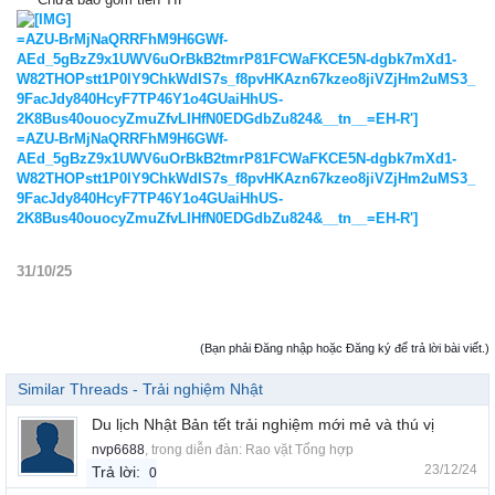
=AZU-BrMjNaQRRFhM9H6GWf-
AEd_5gBzZ9x1UWV6uOrBkB2tmrP81FCWaFKCE5N-dgbk7mXd1-
W82THOPstt1P0lY9ChkWdIS7s_f8pvHKAzn67kzeo8jiVZjHm2uMS3_
9FacJdy840HcyF7TP46Y1o4GUaiHhUS-
2K8Bus40ouocyZmuZfvLIHfN0EDGdbZu824&__tn__=EH-R']
=AZU-BrMjNaQRRFhM9H6GWf-
AEd_5gBzZ9x1UWV6uOrBkB2tmrP81FCWaFKCE5N-dgbk7mXd1-
W82THOPstt1P0lY9ChkWdIS7s_f8pvHKAzn67kzeo8jiVZjHm2uMS3_
9FacJdy840HcyF7TP46Y1o4GUaiHhUS-
2K8Bus40ouocyZmuZfvLIHfN0EDGdbZu824&__tn__=EH-R']
31/10/25
(Bạn phải Đăng nhập hoặc Đăng ký để trả lời bài viết.)
Similar Threads - Trải nghiệm Nhật
Du lịch Nhật Bản tết trải nghiệm mới mẻ và thú vị
nvp6688
, trong diễn đàn:
Rao vặt Tổng hợp
23/12/24
Trả lời:
0