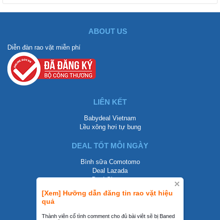
ABOUT US
Diễn đàn rao vặt miễn phí
LIÊN KẾT
Babydeal Vietnam
Lều xông hơi tự bung
DEAL TỐT MỖI NGÀY
Bình sữa Comotomo
Deal Lazada
Deal Shopee
[Xem] Hưỡng dẫn đăng tin rao vặt hiệu
LIÊN HỆ
quả
0858002468
Thành viên cố tình comment cho đủ bài viêt sẽ bị Baned