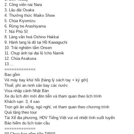
2. Công viên nai Nara
3. Lâu đài Osaka
4. Thưởng thức Maiko Show
5. Chùa Kiyomizu
6. Rừng tre Arashiyama
7. Núi Phú Sĩ
8. Làng văn hoá Oshino Hakkai
9. Hành lang lá đỏ tại Hồ Kawaguchi
10. Trải nghiệm tắm Onsen
11. Chụp ảnh tại đại lộ Icho Namik
12. Chùa Asakusa
13....
=============
Bao gồm
Vé máy bay khứ hồi (hàng lý sách tay + ký gởi)
Thuế, phí an ninh sân bay các nước
Visa nhập cảnh Nhật Bản
Xe du lịch đời mới đón tiễn và tham quan theo lịch trình
Khách sạn: 3, 4 sao
Trọn gói ăn uống, ngủ nghỉ, vé tham quan theo chương trình
Quà tặng theo tour
Tài Xế địa phương, HDV Tiếng Việt vui vẻ nhiệt tình suốt tuyến
Bảo hiểm du lịch toàn cầu
=============
*** Chưa bao gồm tiền TIP***