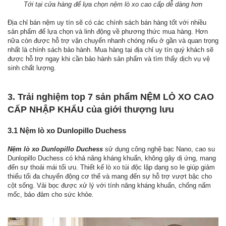
Tới tại cửa hàng để lựa chọn nệm lò xo cao cấp dễ dàng hơn
Địa chỉ bán nệm uy tín sẽ có các chính sách bán hàng tốt với nhiều
sản phẩm để lựa chọn và linh động về phương thức mua hàng. Hơn
nữa còn được hỗ trợ vận chuyển nhanh chóng nếu ở gần và quan trọng
nhất là chính sách bảo hành. Mua hàng tại địa chỉ uy tín quý khách sẽ
được hỗ trợ ngay khi cần bảo hành sản phẩm và tìm thấy dịch vụ vệ
sinh chất lượng.
3. Trải nghiệm top 7 sản phẩm NỆM LÒ XO CAO
CẤP NHẬP KHẨU của giới thượng lưu
3.1 Nệm lò xo Dunlopillo Duchess
Nệm lò xo Dunlopillo Duchess
sử dụng công nghệ bạc Nano, cao su
Dunlopillo Duchess có khả năng kháng khuẩn, không gây dị ứng, mang
đến sự thoải mái tối ưu. Thiết kế lò xo túi độc lập dạng so le giúp giảm
thiểu tối đa chuyển động cơ thể và mang đến sự hỗ trợ vượt bậc cho
cột sống. Vải bọc được xử lý với tính năng kháng khuẩn, chống nấm
mốc, bảo đảm cho sức khỏe.