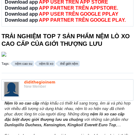
Download app
APP USER TRÊN APP STORE
Download app
APP PARTNER TRÊN APPSTORE.
Download app
APP USER TRÊN GOOGLE PPLAY
Download app
APP PARTNER TRÊN GOOGLE PLAY.
TRẢI NGHIỆM TOP 7 SẢN PHẨM NỆM LÒ XO
CAO CẤP CỦA GIỚI THƯỢNG LƯU
Tags:
nệm cao su
nệm lò xo
thế giới nệm
didithegioinem
New Member
Nệm lò xo cao cấp
nhập khẩu có thiết kế sang trọng, êm ái và phù hợp
với nhiều đối tượng sử dụng khác nhau, nệm lò xo hiện nay đã chinh
phục được lòng tin của người dùng. Những dòng
nệm lò xo cao cấp
đặc biệt được giới thượng lưu ưa chuộng
với những sản phẩm như
Dunlopillo Duchess, Kensington, Kingkoil Everett Euro Top
,…