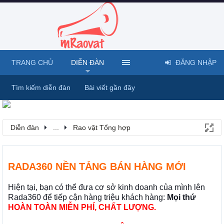
TRANG CHỦ
DIỄN ĐÀN
ĐĂNG NHẬP
Tìm kiếm diễn đàn
Bài viết gần đây
Diễn đàn
...
Rao vặt Tổng hợp
RADA360 NỀN TẢNG BÁN HÀNG MỚI
Hiện tại, bạn có thể đưa cơ sở kinh doanh của mình lên
Rada360 để tiếp cận hàng triệu khách hàng:
Mọi thứ
HOÀN TOÀN MIỄN PHÍ, CHẤT LƯỢNG.