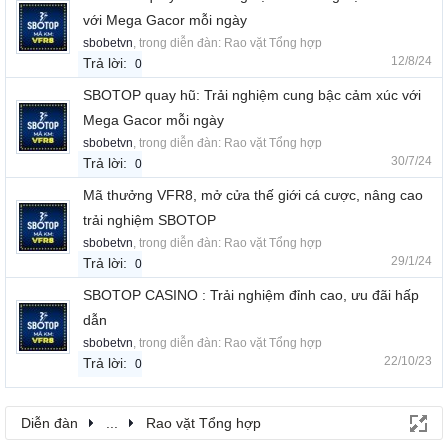
với Mega Gacor mỗi ngày
sbobetvn
, trong diễn đàn:
Rao vặt Tổng hợp
12/8/24
Trả lời:
0
SBOTOP quay hũ: Trải nghiệm cung bậc cảm xúc với
Mega Gacor mỗi ngày
sbobetvn
, trong diễn đàn:
Rao vặt Tổng hợp
30/7/24
Trả lời:
0
Mã thưởng VFR8, mở cửa thế giới cá cược, nâng cao
trải nghiệm SBOTOP
sbobetvn
, trong diễn đàn:
Rao vặt Tổng hợp
29/1/24
Trả lời:
0
SBOTOP CASINO : Trải nghiệm đỉnh cao, ưu đãi hấp
dẫn
sbobetvn
, trong diễn đàn:
Rao vặt Tổng hợp
22/10/23
Trả lời:
0
Diễn đàn
...
Rao vặt Tổng hợp