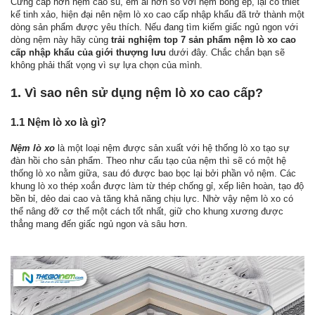
Cứng cáp hơn nệm cao su, êm ái hơn so với nệm bông ép, lại có thiết
kế tinh xảo, hiện đại nên nệm lò xo cao cấp nhập khẩu đã trở thành một
dòng sản phẩm được yêu thích. Nếu đang tìm kiếm giấc ngủ ngon với
dòng nệm này hãy cùng
trải nghiệm top 7 sản phẩm nệm lò xo cao
cấp nhập khẩu của giới thượng lưu
dưới đây. Chắc chắn bạn sẽ
không phải thất vọng vì sự lựa chọn của mình.
1. Vì sao nên sử dụng nệm lò xo cao cấp?
1.1 Nệm lò xo là gì?
Nệm lò xo
là một loại nệm được sản xuất với hệ thống lò xo tạo sự
đàn hồi cho sản phẩm. Theo như cấu tạo của nệm thì sẽ có một hệ
thống lò xo nằm giữa, sau đó được bao bọc lại bởi phần vỏ nệm. Các
khung lò xo thép xoắn được làm từ thép chống gỉ, xếp liên hoàn, tạo độ
bền bỉ, dẻo dai cao và tăng khả năng chịu lực. Nhờ vậy nệm lò xo có
thể nâng đỡ cơ thể một cách tốt nhất, giữ cho khung xương được
thẳng mang đến giấc ngủ ngon và sâu hơn.