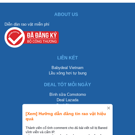
ABOUT US
Diễn đàn rao vặt miễn phí
LIÊN KẾT
Babydeal Vietnam
Lều xông hơi tự bung
DEAL TỐT MỖI NGÀY
Bình sữa Comotomo
Deal Lazada
Deal Shopee
[Xem] Hưỡng dẫn đăng tin rao vặt hiệu
LIÊN HỆ
quả
0858002468
Thành viên cố tình comment cho đủ bài viêt sẽ bị Baned
vĩnh viễn và cấm IP.
contact@mraovat.vn