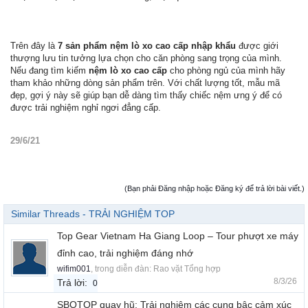
Trên đây là
7 sản phẩm nệm lò xo cao cấp nhập khẩu
được giới
thượng lưu tin tưởng lựa chọn cho căn phòng sang trọng của mình.
Nếu đang tìm kiếm
nệm lò xo cao cấp
cho phòng ngủ của mình hãy
tham khảo những dòng sản phẩm trên. Với chất lượng tốt, mẫu mã
đẹp, gợi ý này sẽ giúp bạn dễ dàng tìm thấy chiếc nệm ưng ý để có
được trải nghiệm nghỉ ngơi đẳng cấp.
29/6/21
(Bạn phải Đăng nhập hoặc Đăng ký để trả lời bài viết.)
Similar Threads - TRẢI NGHIỆM TOP
Top Gear Vietnam Ha Giang Loop – Tour phượt xe máy
đỉnh cao, trải nghiệm đáng nhớ
wifim001
, trong diễn đàn:
Rao vặt Tổng hợp
8/3/26
Trả lời:
0
SBOTOP quay hũ: Trải nghiệm các cung bậc cảm xúc