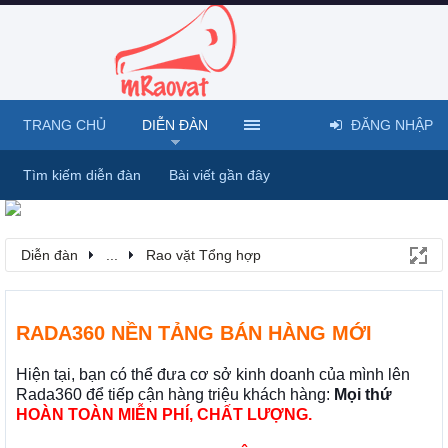
TRANG CHỦ
DIỄN ĐÀN
ĐĂNG NHẬP
Tìm kiếm diễn đàn
Bài viết gần đây
Diễn đàn
...
Rao vặt Tổng hợp
RADA360 NỀN TẢNG BÁN HÀNG MỚI
Hiện tại, bạn có thể đưa cơ sở kinh doanh của mình lên
Rada360 để tiếp cận hàng triệu khách hàng:
Mọi thứ
HOÀN TOÀN MIỄN PHÍ, CHẤT LƯỢNG.