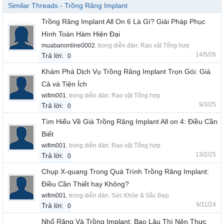
Similar Threads - Trồng Răng Implant
Trồng Răng Implant All On 6 Là Gì? Giải Pháp Phục
Hình Toàn Hàm Hiện Đại
muabanonline0002
, trong diễn đàn:
Rao vặt Tổng hợp
14/5/26
Trả lời:
0
Khám Phá Dịch Vụ Trồng Răng Implant Trọn Gói: Giá
Cả và Tiện Ích
wifim001
, trong diễn đàn:
Rao vặt Tổng hợp
9/3/25
Trả lời:
0
Tìm Hiểu Về Giá Trồng Răng Implant All on 4: Điều Cần
Biết
wifim001
, trong diễn đàn:
Rao vặt Tổng hợp
13/2/25
Trả lời:
0
Chụp X-quang Trong Quá Trình Trồng Răng Implant:
Điều Cần Thiết hay Không?
wifim001
, trong diễn đàn:
Sức Khỏe & Sắc Đẹp
9/11/24
Trả lời:
0
Nhổ Răng Và Trồng Implant: Bao Lâu Thì Nên Thực