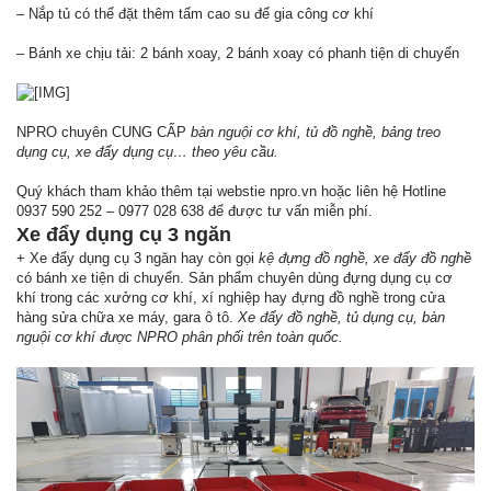
– Nắp tủ có thể đặt thêm tấm cao su để gia công cơ khí
– Bánh xe chịu tải: 2 bánh xoay, 2 bánh xoay có phanh tiện di chuyển
NPRO chuyên CUNG CẤP
bàn nguội cơ khí, tủ đồ nghề, bảng treo
dụng cụ, xe đẩy dụng cụ… theo yêu cầu.
Quý khách tham khảo thêm tại webstie npro.vn hoặc liên hệ Hotline
0937 590 252 – 0977 028 638 để được tư vấn miễn phí.
Xe đẩy dụng cụ 3 ngăn
+ Xe đẩy dụng cụ 3 ngăn hay còn gọi
kệ đựng đồ nghề, xe đẩy đồ nghề
có bánh xe tiện di chuyển. Sản phẩm chuyên dùng đựng dụng cụ cơ
khí trong các xưởng cơ khí, xí nghiệp hay đựng đồ nghề trong cửa
hàng sửa chữa xe máy, gara ô tô.
Xe đẩy đồ nghề, tủ dụng cụ, bàn
nguội cơ khí được NPRO phân phối trên toàn quốc.