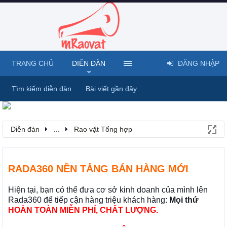
TRANG CHỦ
DIỄN ĐÀN
ĐĂNG NHẬP
Tìm kiếm diễn đàn
Bài viết gần đây
Diễn đàn
...
Rao vặt Tổng hợp
RADA360 NỀN TẢNG BÁN HÀNG MỚI
Hiện tại, bạn có thể đưa cơ sở kinh doanh của mình lên
Rada360 để tiếp cận hàng triệu khách hàng:
Mọi thứ
HOÀN TOÀN MIỄN PHÍ, CHẤT LƯỢNG.