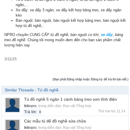
ngăn,…
Xe đẩy: xe đẩy 3 ngăn, xe đẩy kết hợp bảng treo, xe đẩy ngăn
kéo
Bàn nguội: bàn nguội, bàn nguội kết hợp bảng treo, bàn nguội kết
hợp tủ đồ nghề,..
NPRO chuyên
CUNG CẤP tủ đồ nghề, bàn nguội cơ khí,
xe đẩy
, bảng
treo đồ nghề
. Chúng tôi mong muốn đem đến cho bạn sản phẩm chất
lượng hiện nay.
3/11/25
(Bạn phải Đăng nhập hoặc Đăng ký để trả lời bài viết.)
Similar Threads - Tủ đồ nghề
Tủ đồ nghề 5 ngăn 1 cánh bảng treo sơn tĩnh điện
tktknpro
, trong diễn đàn:
Rao vặt Tổng hợp
Thứ hai lúc 11:14
Trả lời:
0
Các mẫu tủ để đồ nghề sửa chữa
tktknpro
, trong diễn đàn:
Rao vặt Tổng hợp