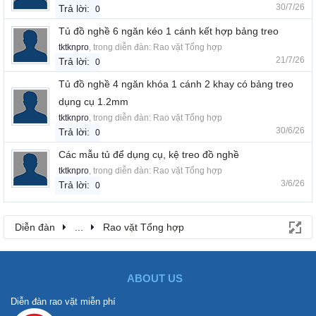
30/7/26
Trả lời:
0
Tủ đồ nghề 6 ngăn kéo 1 cánh kết hợp bảng treo
tktknpro
, trong diễn đàn:
Rao vặt Tổng hợp
21/7/26
Trả lời:
0
Tủ đồ nghề 4 ngăn khóa 1 cánh 2 khay có bảng treo
dụng cụ 1.2mm
tktknpro
, trong diễn đàn:
Rao vặt Tổng hợp
30/6/26
Trả lời:
0
Các mẫu tủ để dụng cụ, kệ treo đồ nghề
tktknpro
, trong diễn đàn:
Rao vặt Tổng hợp
3/6/26
Trả lời:
0
Diễn đàn
...
Rao vặt Tổng hợp
ABOUT US
Diễn đàn rao vặt miễn phí