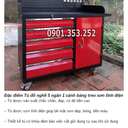
Đặc điểm Tủ đồ nghề 5 ngăn 1 cánh bảng treo sơn tĩnh điện
– Tủ được sản xuất chắc chắn, đẹp, có độ bền cao
– Tủ được sơn tĩnh điện giúp bề mặt sơn đẹp, bóng, bền màu.
– Thiết kế tủ có khóa đảm bảo việc cất giữ dụng cụ sau khi sử dụng